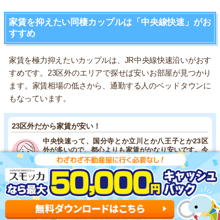
家賃を抑えたい同棲カップルは「中央線快速」がお
すすめ
家賃を極力抑えたいカップルは、JR中央線快速沿いがおす
すめです。23区外のエリアで探せば安いお部屋が見つかり
ます。家賃相場の低さから、通勤する人のベッドタウンに
もなっています。
23区外だから家賃が安い！
中央快速って、国分寺とか立川とか八王子とか23区
外が多いので、都心よりも家賃がかなり安いです。今
住んでいる家は、2LDKで家賃10万円ほどです。(女
性/20代後半)
通勤時間はかかるけど穴場だと思っています
通勤時間はかかるけど、新宿や御茶ノ水、東京勤務だ