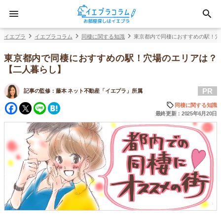
イエプラ
イエプラコラム
同棲に関する知識
東京都内で同棲におすすめの駅！穴
東京都内で同棲におすすめの駅！穴場のエリアは？
【二人暮らし】
PR
記事の監修：
藤本 ネット不動産「イエプラ」所属
Facebook
Twitter
Line
Hatena
同棲に関する知識
最終更新：2025年6月20日