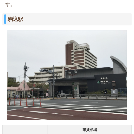
す。
駒込駅
家賃相場