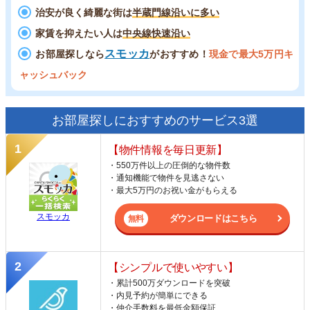
治安が良く綺麗な街は
半蔵門線沿いに多い
家賃を抑えたい人は
中央線快速沿い
スモッカ
お部屋探しなら
がおすすめ！
現金で最大5万円キ
ャッシュバック
お部屋探しにおすすめのサービス3選
【物件情報を毎日更新】
・550万件以上の圧倒的な物件数
・通知機能で物件を見逃さない
・最大5万円のお祝い金がもらえる
スモッカ
ダウンロードはこちら
【シンプルで使いやすい】
・累計500万ダウンロードを突破
・内見予約が簡単にできる
・仲介手数料を最低金額保証