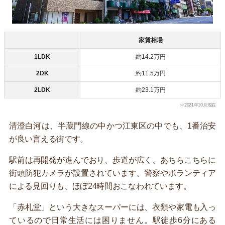
家賃相場
1LDK
約14.2万円
2DK
約11.5万円
2LDK
約23.1万円
※2021年10月現在
清澄白河は、半蔵門線の中かつ江東区の中でも、1番治安
が良い言える街です。
駅前は再開発が進んでおり、歩道が広く、あちらこちらに
街頭防犯カメラが設置されています。警察やボランティア
による見回りも、ほぼ24時間おこなわれています。
「赤札堂」という大きなスーパーには、衣類や家電も入っ
ているので日常生活には困りません。駅徒歩6分にある