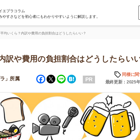
ラム
どを初心者にもわかりやすいように解説します。
？内訳や費用の負担割合はどうしたらいい？
や費用の負担割合はどうしたらいい？
同棲に関する知識
Facebook
Twitter
Line
Hatena
属
PR
最終更新：2025年10月9日
店舗
ア