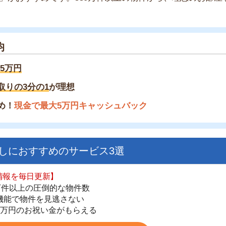
分の1
が理想
金で最大5万円キャッシュバック
すすめのサービス3選
日更新】
上の圧倒的な物件数
街
件を見逃さない
一
お祝い金がもらえる
同
家
ダウンロードはこちら
部
物
大
いやすい】
エ
ダウンロードを突破
単にできる
引
最低金額保証
シ