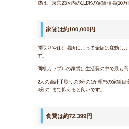
同棲時の食費は約72,399円で、そのうち外食費は
ビニ利用を避けるようにするなど工夫するのがお
外食は安いチェーン店で済ませる、記念日以外は
す。
水道光熱費は約21,619円
電気代
ガス代
水道代
その他(灯油など)