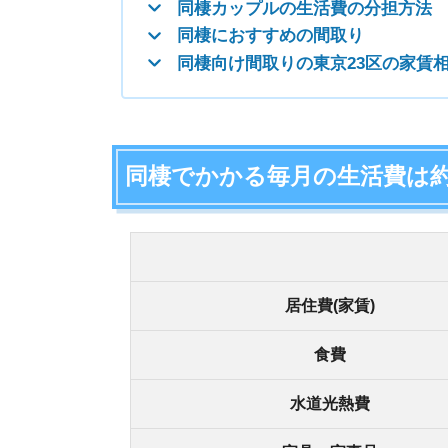
居住費(家賃)
食費
水道光熱費
家具・家事品
被服及び履物
保健医療
交通・交通費
教育費
教養娯楽費
その他の雑費
合計