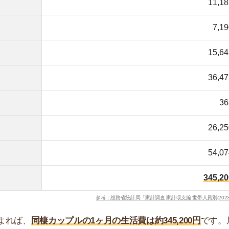
参考：総務省統計局「家計調査 家計収支編 世帯人員別(2023年次)」
、
同棲カップルの1ヶ月の生活費は約345,200円
です。居住
参考にしています。
3区内で1LDKのお部屋を借りた場合は約100,000円で
を占める費用です。
われていますが、費用を抑えたいカップルは合計手取りの