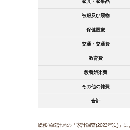
総務省統計局の「家計調査(2023年次)」によれば
費は、東京23区内の1LDKの家賃相場(10万円)を
家賃は約100,000円
間取りや住む場所によって金額は変動しますが、東京2
す。
同棲カップルの家賃は生活費の中で最も高い割合
2人の合計手取りの3分の1が理想の家賃目安と言
4分の1まで抑えると良いです。
食費は約72,399円