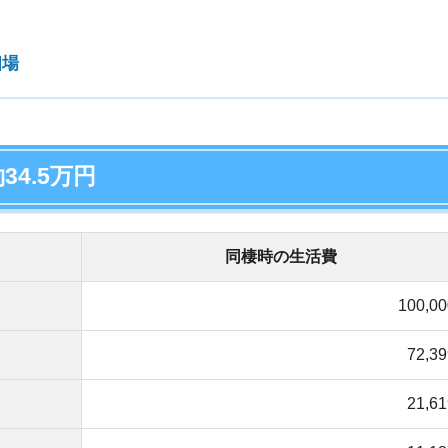
100,000円
店舗
72,399円
ア
21,619円
11,187円
7,190円
15,641円
36,472円
368円
26,250円
54,074円
345,200円