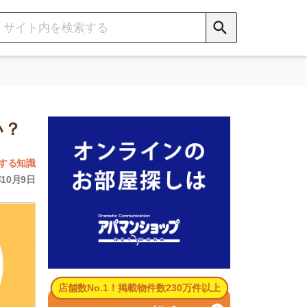
数No.1！掲載物件数230万件以上
パマンショップ公式サイト