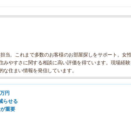
まい情報を発信しています。
7
る
8
9
10
万円
同棲時の生活費