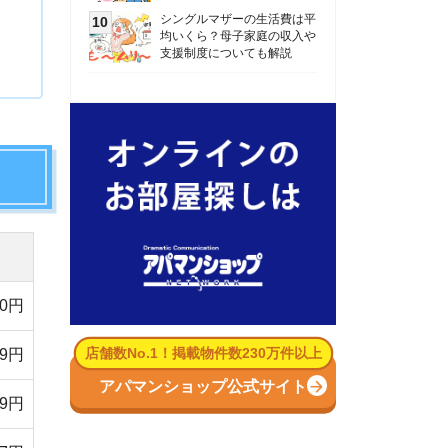
数No.1！掲載物件数230万件以上
パマンショップ公式サイト