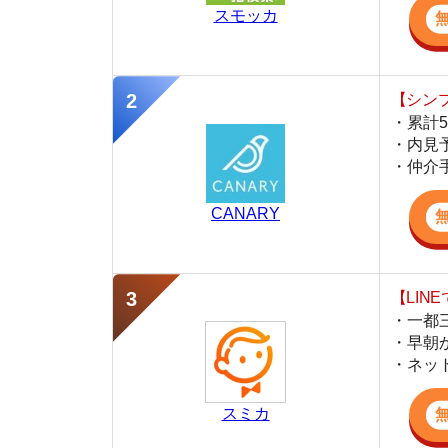
CANARY
【LINEで物件
・一都三県ほぼ
・早朝から深夜
・ネットにない
スミカ
監修
藤本 千里
不動産屋「家AGENT」
池袋店 営業スタッフ
池袋の仲介不動産「家AGENT」で営業を担当
線の丁寧な接客が強みで、同棲や地域の住みや