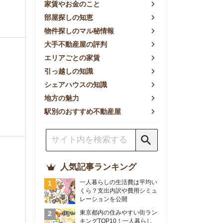
方の魅力
別のおすすめ不動産屋
人気記事ランキング
一人暮らしの生活費は平均い
くら？支出内訳や費用シミュ
レーションを公開
東京都内の住みやすい街ラン
キングTOP10！一人暮らし
におすすめの駅も公開
【2026年最新】
【2026年】賃貸サイトおす
すめランキング！全50社の
物件探しサイトを比較検証
おすすめの良い不動産屋ラン
キングTOP10！プロが賃貸
仲介業者を徹底比較
部屋探しアプリ全27社徹底
比較！物件探しアプリランキ
ングTOP5【ニーズ別】
賃貸の家賃保証会社で審査が