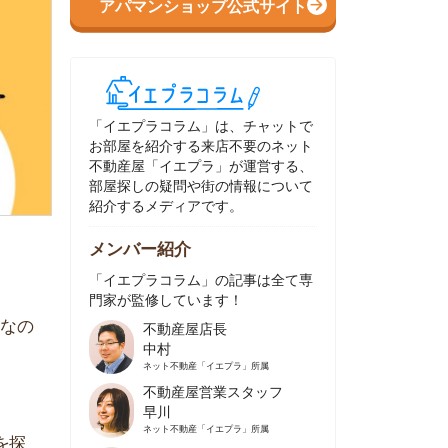
イエプラコラム」は、チャットで
部屋を紹介する来店不要のネット
動産屋「イエプラ」が運営する、
屋探しの疑問や街の情報について
介するメディアです。
ンバー紹介
イエプラコラム」の記事は全て専
家が監修しています！
不動産屋店長
中村
ネット不動産
「イエプラ」所属
不動産屋営業スタッフ
早川
ネット不動産
「イエプラ」所属
不動産屋営業スタッフ
村野
ネット不動産
「イエプラ」所属
不動産屋宅地建物取引士
舟木
ネット不動産
「イエプラ」所属