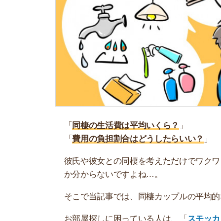
「
同棲の生活費は平均いくら？
」
「
費用の負担割合はどうしたらいい？
」
彼氏や彼女との同棲を考えただけでワクワクしま
か分からないですよね…。
そこで当記事では、同棲カップルの平均的な生活
お部屋探しに困っている人は、「
スモッカ
」がお
せるのでぜひ利用してみましょう。
最初に結論！同棲の生活費の平均