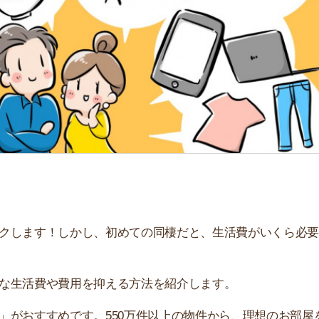
「
お
不
部
紹
メ
「
門
す！しかし、初めての同棲だと、生活費がいくら必要なの
費や費用を抑える方法を紹介します。
すすめです。550万件以上の物件から、理想のお部屋を探