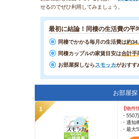
同棲でかかる毎月の生活費は
約34.5万円
同棲カップルの家賃目安は
合計手取りの3
お部屋探しなら
スモッカ
がおすすめ！
現
お部屋探しにお
【物件情報を毎
・550万件以
・通知機能で物
・最大5万円の
スモッカ
【シンプルで使
・累計500万
・内見予約が簡
・仲介手数料を