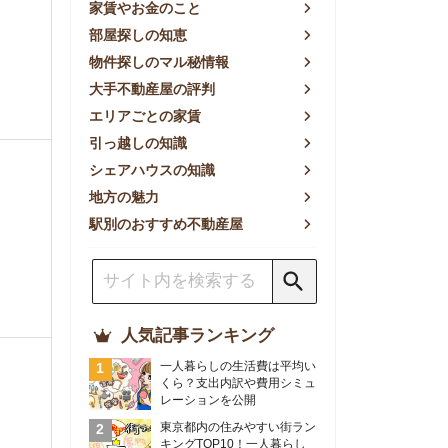
方の魅力
別のおすすめ不動産屋
人気記事ランキング
一人暮らしの生活費は平均い
くら？支出内訳や費用シミュ
レーションを公開
東京都内の住みやすい街ラン
キングTOP10！一人暮らし
におすすめの駅も公開
【2026年最新】
【2026年】賃貸サイトおす
すめランキング！全50社の
物件探しサイトを比較検証
おすすめの良い不動産屋ラン
キングTOP10！プロが賃貸
仲介業者を徹底比較
部屋探しアプリ全27社徹底
比較！物件探しアプリランキ
ングTOP5【ニーズ別】
賃貸の家賃保証会社で審査が