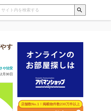
数No.1！掲載物件数230万件以上
パマンショップ公式サイト