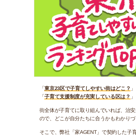
「
東京23区で子育てしやすい街はどこ？
」
「
子育て支援制度が充実している区は？
」
街全体が子育てに取り組んでいれば、治安が良く
ので、どこが自分たちに合うかもわかりづらいの
そこで、弊社「家AGENT」で契約した子育て世
の子育てしやすい街ランキング
」を作成しました
お部屋探しに困っている人は、「
スモッカ
」がお
せるのでぜひ利用してみましょう。