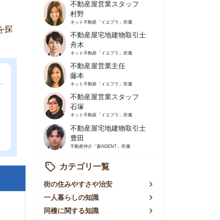
不動産屋営業主任
藤本
ネット不動産
「イエプラ」所属
不動産屋営業スタッフ
石塚
ネット不動産
「イエプラ」所属
不動産屋宅地建物取引士
豊田
不動産仲介
「家AGENT」所属
カテゴリ一覧
の住みやすさや治安
人暮らしの知識
棲に関する知識
賃やお金のこと
屋探しの知恵
件探しのマル秘情報
手不動産屋の評判
リアごとの家賃
っ越しの知識
ェアハウスの知識