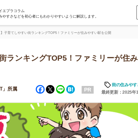
ラム
どを初心者にもわかりやすいように解説します。
しやすい街ランキングTOP5！ファミリーが住みやすい駅を公開
ンキングTOP5！ファミリーが住みやす
街の住みやすさや治安
Facebook
Twitter
Line
Hatena
PR
最終更新：2025年12月30日
店舗
ア