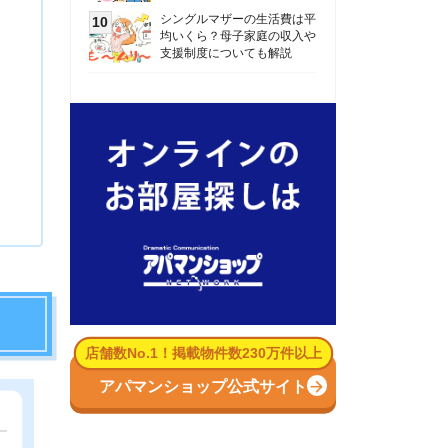
数No.1！掲載物件数230万件以上
パマンショップ公式サイト