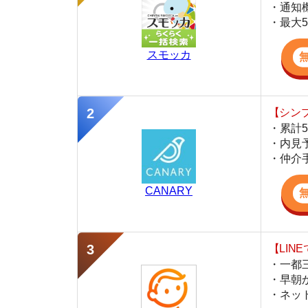
・累計500万
・内見予約が簡
・仲介手数料を
CANARY
【LINEで物件
・一都三県ほぼ
・早朝から深夜
・ネットにない
スミカ
監修
豊田 明
不動産屋「家AGENT」の営業マン
宅地建物取引士