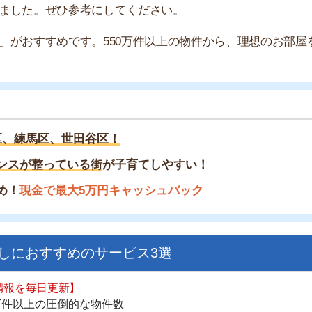
区、世田谷区！
整っている街
が子育てしやすい！
金で最大5万円キャッシュバック
すすめのサービス3選
街
一
日更新】
同
上の圧倒的な物件数
家
件を見逃さない
お祝い金がもらえる
部
物
ダウンロードはこちら
大
エ
引
いやすい】
シ