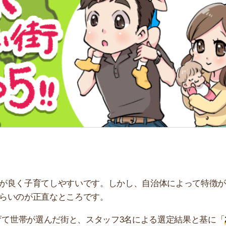
「
お
不
部
紹
メ
「
門
子育てしやすいです。しかし、自治体によって特徴が違う
が正直なところです。
帯が選んだ街と、スタッフ3名による選定結果と基に「
23区
。ぜひ参考にしてください。
すすめです。550万件以上の物件から、理想のお部屋を探