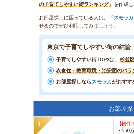
東京で子育てしやすい街の結論
子育てしやすい街TOP3は、
杉並区、練馬
衣食住・教育環境・治安面のバランスが
お部屋探しなら
スモッカ
がおすすめ！
現
お部屋探しにお
【物件情報を毎
・550万件以
・通知機能で物
・最大5万円の
スモッカ
【シンプルで使