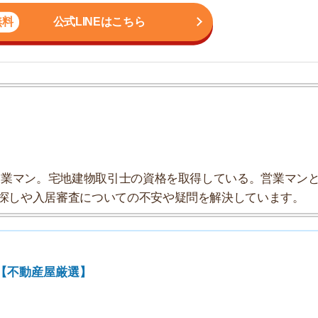
ン。宅地建物取引士の資格を取得している。営業マンとし
入居審査についての不安や疑問を解決しています。
7
8
産屋厳選】
9
10
グ
」もおすすめ