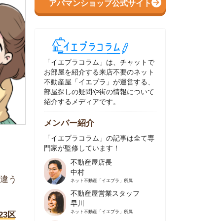
イエプラコラム」は、チャットで
部屋を紹介する来店不要のネット
動産屋「イエプラ」が運営する、
屋探しの疑問や街の情報について
介するメディアです。
ンバー紹介
イエプラコラム」の記事は全て専
家が監修しています！
不動産屋店長
中村
ネット不動産
「イエプラ」所属
不動産屋営業スタッフ
早川
ネット不動産
「イエプラ」所属
不動産屋営業スタッフ
村野
ネット不動産
「イエプラ」所属
不動産屋宅地建物取引士
舟木
ネット不動産
「イエプラ」所属