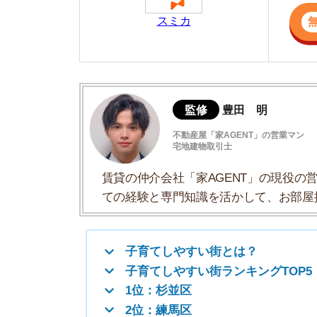
賃貸の仲介会社「家AGENT」の現役の営業マ
ての経験と専門知識を活かして、お部屋探しや
子育てしやすい街とは？
子育てしやすい街ランキングTOP5【不動
1位：杉並区
2位：練馬区
3位：世田谷区
4位：豊島区
5位：港区
待機児童数ランキング【行政統計】
治安が良い街ランキング(犯罪発生率順)
1LDK～4DKの家賃相場一覧
都内で共働きで子育てしやすい街ランキン
都内にこだわりがないなら「千葉県松戸市