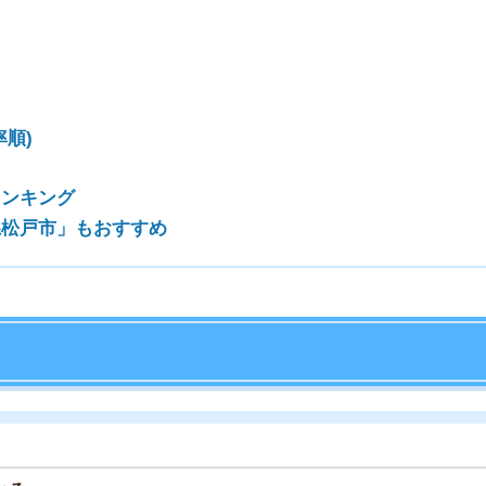
店舗
ア
いる
も利用しやすい制度が充実している区を選びましょう。
保育などのサービス、子育てにおける母子のサポートな