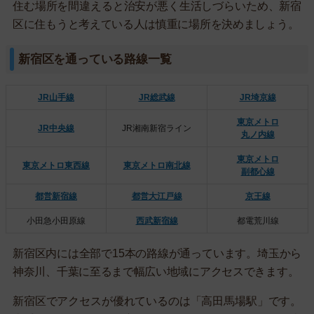
住む場所を間違えると治安が悪く生活しづらいため、新宿
区に住もうと考えている人は慎重に場所を決めましょう。
新宿区を通っている路線一覧
JR山手線
JR総武線
JR埼京線
東京メトロ
JR中央線
JR湘南新宿ライン
丸ノ内線
東京メトロ
東京メトロ東西線
東京メトロ南北線
副都心線
都営新宿線
都営大江戸線
京王線
小田急小田原線
西武新宿線
都電荒川線
新宿区内には全部で15本の路線が通っています。埼玉から
神奈川、千葉に至るまで幅広い地域にアクセスできます。
新宿区でアクセスが優れているのは「高田馬場駅」です。