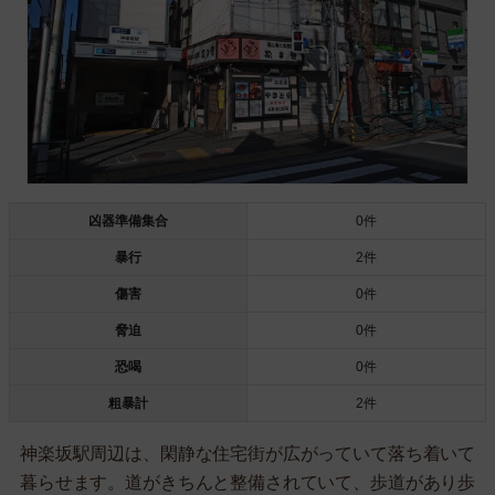
凶器準備集合
0件
暴行
2件
傷害
0件
脅迫
0件
恐喝
0件
粗暴計
2件
神楽坂駅周辺は、閑静な住宅街が広がっていて落ち着いて
暮らせます。道がきちんと整備されていて、歩道があり歩