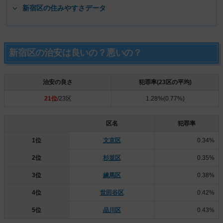
新宿区の住みやすさデータ
新宿区の治安は良いの？悪いの？
治安の良さ
犯罪率(23区の平均)
21位
/23区
1.28%(0.77%)
区名
犯罪率
1位
文京区
0.34%
2位
杉並区
0.35%
3位
練馬区
0.38%
4位
世田谷区
0.42%
5位
品川区
0.43%