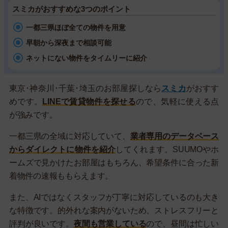
スミカがおすすめな3つのポイント
一都三県ほぼ全ての物件を用意
早朝から深夜まで相談可能
ネットにない物件をタイムリーに紹介
東京･神奈川･千葉･埼玉のお部屋探しなら
スミカ
がおすす
めです。
LINEで賃貸物件を探せる
ので、気軽に使える点
が強みです。
一都三県の全域に対応していて、
業者専用のデータベース
からダイレクトに物件を紹介
してくれます。SUUMOやホ
ームズで見かけたお部屋はもちろん、希望条件に合った新
着物件の速報ももらえます。
また、AIではなくスタッフが丁寧に対応しているのも大き
な特徴です。的外れな案内がないため、ストレスフリーと
評判が良いです。
夜間も営業している
ので、昼間は忙しい