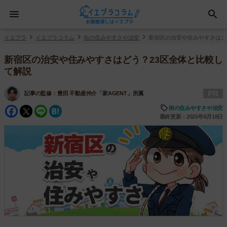
イエプラ
イエプラコラム
街の住みやすさや治安
新宿区の治安や住みやすさはど
新宿区の治安や住みやすさはどう？23区全体と比較し
て解説
PR
記事の監修：
豊田 不動産仲介「家AGENT」所属
Facebook
Twitter
Line
Hatena
街の住みやすさや治安
最終更新：2025年6月18日