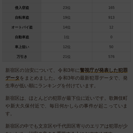
侵入窃盗
23位
165
自転車盗
19位
913
オートバイ盗
14位
12
自動車盗
1位
0
車上狙い
12位
50
万引き
21位
576
新宿区の治安について、令和3年に
警視庁が発表した犯罪
データ
をまとめました。令和3年の最新犯罪データで、発
生率が低い順にランキングを付けています。
新宿区は、ほとんどの犯罪が最下位に近いです。歌舞伎町
や新大久保付近で、毎日何かしらの事件が起こっていま
す。
新宿区の中でも文京区や千代田区寄りのエリアは犯罪が少