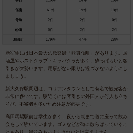
暴行
110件
24件
18件
傷害
61件
19件
18件
脅迫
2件
2件
0件
恐喝
6件
2件
2件
粗暴計
179件
47件
28件
新宿駅には日本最大の歓楽街「歌舞伎町」があります。居
酒屋やホストクラブ・キャバクラが多く、酔っぱらいと客
引きが大勢います。用事がない限りは近づかないようにし
ましょう。
新大久保駅周辺は、コリアンタウンとして有名で観光客が
非常に多いです。駅近くには客引きの外国人が何人も立ち
並び、不審者も多いため注意が必要です。
高田馬場駅前は学生が多く、夜から朝まで道に座って飲み
会をして騒いでいます。ゴミなどが道に散らばっているこ
ともあり、街並みもあまりきれいとは言えません。