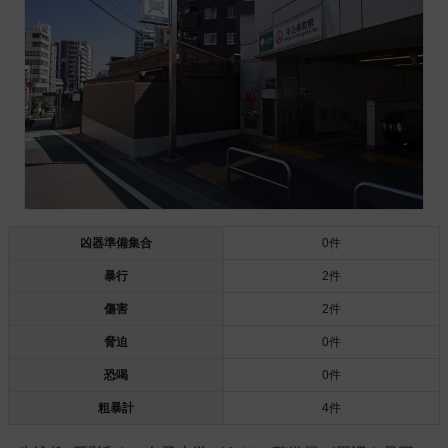
凶器準備集合
0件
暴行
2件
傷害
2件
脅迫
0件
恐喝
0件
粗暴計
4件