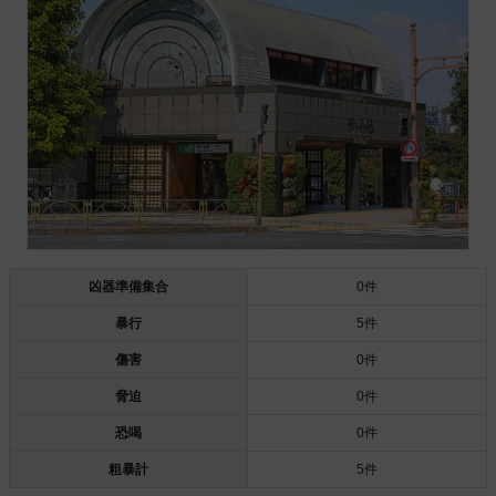
凶器準備集合
0件
暴行
5件
傷害
0件
脅迫
0件
恐喝
0件
粗暴計
5件