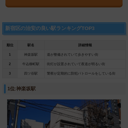
新宿区の治安の良い駅ランキングTOP3
順位
駅名
詳細情報
1
神楽坂駅
道が整備されていて歩きやすい街
2
牛込柳町駅
街灯が設置されていて夜道が明るい街
3
四ツ谷駅
警察が定期的に防犯パトロールをしている街
1位:神楽坂駅