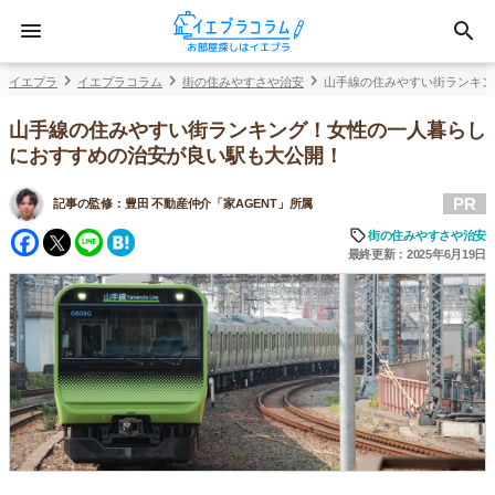
イエプラ
イエプラコラム
街の住みやすさや治安
山手線の住みやすい街ランキン
山手線の住みやすい街ランキング！女性の一人暮らし
におすすめの治安が良い駅も大公開！
PR
記事の監修：
豊田 不動産仲介「家AGENT」所属
Facebook
Twitter
Line
Hatena
街の住みやすさや治安
最終更新：2025年6月19日