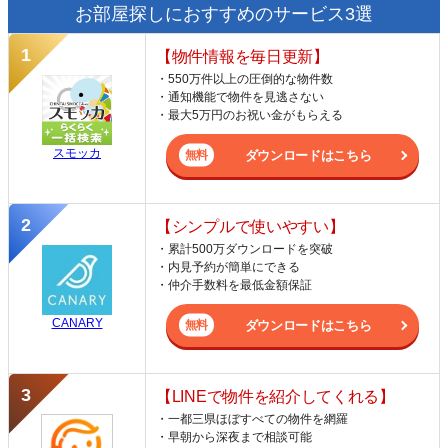
お部屋探しにおすすめのサービス3選
【物件情報を毎日更新】
・550万件以上の圧倒的な物件数
・通知機能で物件を見逃さない
・最大5万円のお祝い金がもらえる
スモッカ
ダウンロードはこちら
【シンプルで使いやすい】
・累計500万ダウンロードを突破
・内見予約が簡単にできる
・仲介手数料を最低金額保証
CANARY
ダウンロードはこちら
【LINEで物件を紹介してくれる】
・一都三県ほぼすべての物件を網羅
・早朝から深夜まで相談可能