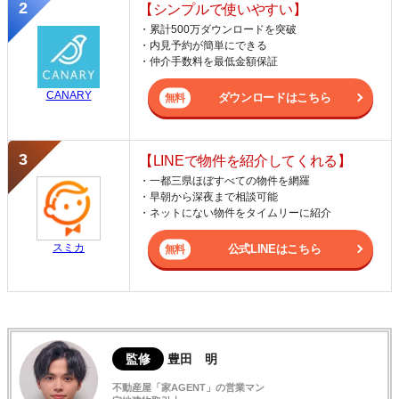
【シンプルで使いやすい】
・累計500万ダウンロードを突破
・内見予約が簡単にできる
・仲介手数料を最低金額保証
CANARY
ダウンロードはこちら
【LINEで物件を紹介してくれる】
・一都三県ほぼすべての物件を網羅
・早朝から深夜まで相談可能
・ネットにない物件をタイムリーに紹介
スミカ
公式LINEはこちら
監修
豊田 明
不動産屋「家AGENT」の営業マン