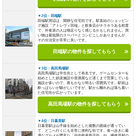
▼2位：田端駅
田端駅周辺は、閑静な住宅街です。駅直結のショッピン
グ施設「アトレヴィ田端」と飲食店がチラホラある程度
で、外食派の人は物足りなく感じるかもしれません。買
い物は最低限のスーパーとコンビニしかありませんが、
その分治安が非常に良いです。
田端駅の物件を探してもらう
▼3位：高田馬場駅
高田馬場駅は学生街として有名です。ゲームセンターを
始めとした娯楽施設や居酒屋など遅くまで営業している
施設が多いので、夜もかなり明るい雰囲気です。駅前は
酔っぱらいが騒がしいですが、駅から離れれば落ち着い
た住宅街が広がっています。
高田馬場駅の物件を探してもらう
▼4位：日暮里駅
日暮里駅は山手線を始めとした複数の路線が通ってい
て、どこへ行くにも非常に便利な街です。食べ歩きに最
適なグルメが豊富な「谷中銀座商店街」や、繊維資材の