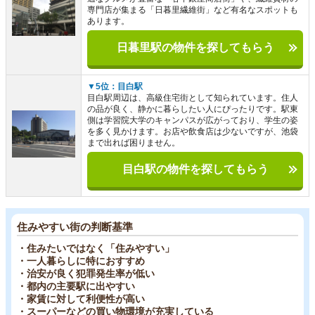
専門店が集まる「日暮里繊維街」など有名なスポットも
あります。
日暮里駅の物件を探してもらう
▼5位：目白駅
目白駅周辺は、高級住宅街として知られています。住人
の品が良く、静かに暮らしたい人にぴったりです。駅東
側は学習院大学のキャンパスが広がっており、学生の姿
を多く見かけます。お店や飲食店は少ないですが、池袋
まで出れば困りません。
目白駅の物件を探してもらう
住みやすい街の判断基準
・住みたいではなく「住みやすい」
・一人暮らしに特におすすめ
・治安が良く犯罪発生率が低い
・都内の主要駅に出やすい
・家賃に対して利便性が高い
・スーパーなどの買い物環境が充実している