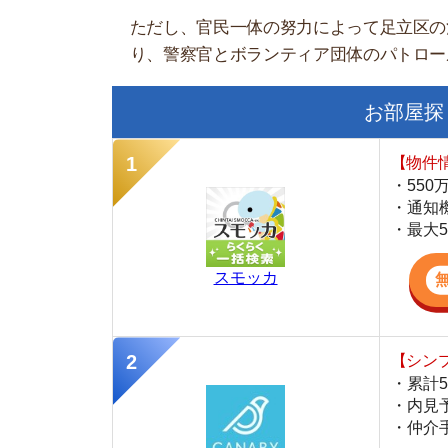
・仲介手数料を
CANARY
【LINEで物件
・一都三県ほぼ
・早朝から深夜
・ネットにない
スミカ
足立区の犯罪データ
発生率が