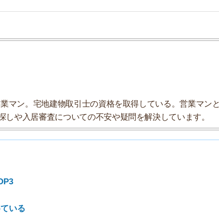
入居審査についての不安や疑問を解決しています。
7
8
9
10
犯罪率(23区の平均)
0.61%(0.67%)