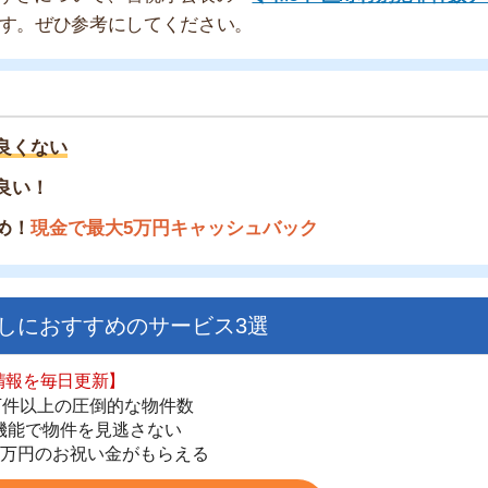
い
金で最大5万円キャッシュバック
すすめのサービス3選
日更新】
上の圧倒的な物件数
街
件を見逃さない
一
お祝い金がもらえる
同
家
ダウンロードはこちら
部
物
大
いやすい】
エ
ダウンロードを突破
単にできる
引
最低金額保証
シ