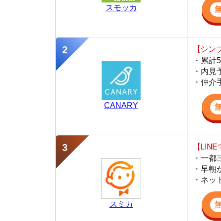
CANARY
【LINEで物件
・一都三県ほぼ
・早朝から深夜
・ネットにない
スミカ
監修
豊田 明
不動産屋「家AGENT」の営業マン
宅地建物取引士
賃貸の仲介会社「家AGENT」の現役の営業マ