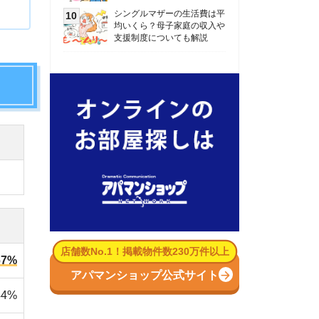
数No.1！掲載物件数230万件以上
パマンショップ公式サイト