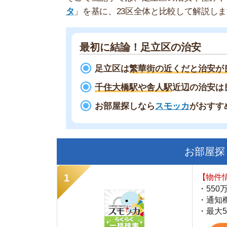
足立区は
繁華街の近くだと治安が良くな
千住大橋駅や舎人駅
近辺の治安は良い！
お部屋探しなら
スモッカ
がおすすめ！
現
お部屋探しにお
【物件情報を毎
・550万件以
・通知機能で物
・最大5万円の
スモッカ
【シンプルで使
・累計500万
・内見予約が簡
・仲介手数料を