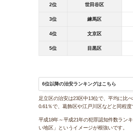
0.61％で、葛飾区や江戸川区などと同程度です。
平成18年～平成21年の犯罪認知件数ランキング
い地区」というイメージが根強いです。
ただし、官民一体の努力によって足立区の治安は
り、警察官とボランティア団体のパトロールを頻
お部屋探しにお
【物件情報を毎
・550万件以
・通知機能で物
・最大5万円の
スモッカ
【シンプルで使
・累計500万
・内見予約が簡