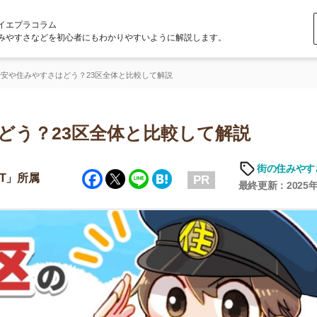
ラム
どを初心者にもわかりやすいように解説します。
すさはどう？23区全体と比較して解説
23区全体と比較して解説
街の住みやすさや治安
Facebook
Twitter
Line
Hatena
PR
最終更新：2025年6月18日
店舗
ア