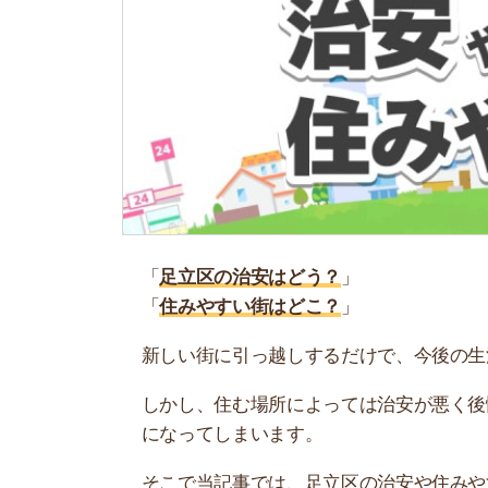
「
足立区の治安はどう？
」
「
住みやすい街はどこ？
」
新しい街に引っ越しするだけで、今後の生活がど
しかし、住む場所によっては治安が悪く後悔する
になってしまいます。
そこで当記事では、足立区の治安や住みやすさに
タ
」を基に、23区全体と比較して解説します。ぜ
最初に結論！足立区の治安