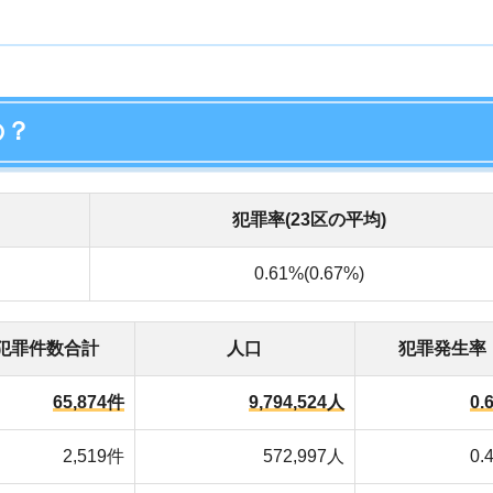
合計
人口
犯罪発生率
店舗
5,874件
9,794,524人
0.67%
ア
2,519件
572,997人
0.44%
4,084件
918,413人
0.44%
3,480件
741,820人
0.47%
1,104件
232,319人
0.48%
1,346件
279,669人
0.48%
警視庁「区市町村の町丁別、罪種別及び手口別認知件数(令和5年)」
・
東京都「住民基本台帳による世帯と人口(令和5年12月)
より作成
や治安が悪い地域です。人口に対する犯罪発生率で見ると