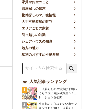
方の魅力
別のおすすめ不動産屋
人気記事ランキング
一人暮らしの生活費は平均い
くら？支出内訳や費用シミュ
レーションを公開
東京都内の住みやすい街ラン
キングTOP10！一人暮らし
におすすめの駅も公開
【2026年最新】
【2026年】賃貸サイトおす
すめランキング！全50社の
物件探しサイトを比較検証
おすすめの良い不動産屋ラン
キングTOP10！プロが賃貸
仲介業者を徹底比較
部屋探しアプリ全27社徹底
比較！物件探しアプリランキ
ングTOP5【ニーズ別】
賃貸の家賃保証会社で審査が