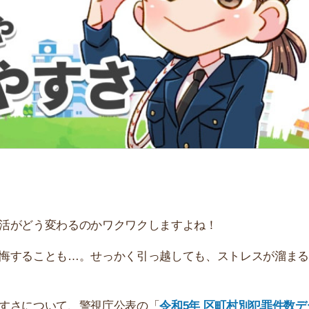
「
お
不
部
紹
メ
「
門
う変わるのかワクワクしますよね！
ことも…。せっかく引っ越しても、ストレスが溜まる一方
ついて、警視庁公表の「
令和5年 区町村別犯罪件数デー
ひ参考にしてください。