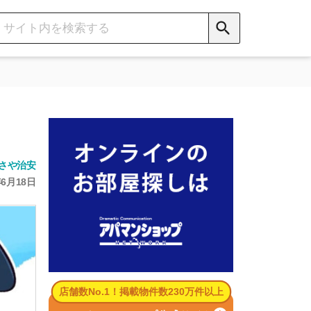
数No.1！掲載物件数230万件以上
パマンショップ公式サイト