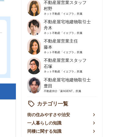
不動産屋営業主任
藤本
ネット不動産
「イエプラ」所属
不動産屋営業スタッフ
石塚
ネット不動産
「イエプラ」所属
不動産屋宅地建物取引士
豊田
不動産仲介
「家AGENT」所属
カテゴリ一覧
の住みやすさや治安
人暮らしの知識
棲に関する知識
賃やお金のこと
屋探しの知恵
件探しのマル秘情報
手不動産屋の評判
リアごとの家賃
っ越しの知識
ェアハウスの知識