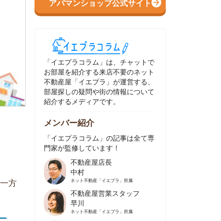
イエプラコラム」は、チャットで
部屋を紹介する来店不要のネット
動産屋「イエプラ」が運営する、
屋探しの疑問や街の情報について
介するメディアです。
ンバー紹介
イエプラコラム」の記事は全て専
家が監修しています！
不動産屋店長
中村
ネット不動産
「イエプラ」所属
不動産屋営業スタッフ
早川
ネット不動産
「イエプラ」所属
不動産屋営業スタッフ
村野
ネット不動産
「イエプラ」所属
不動産屋宅地建物取引士
舟木
ネット不動産
「イエプラ」所属