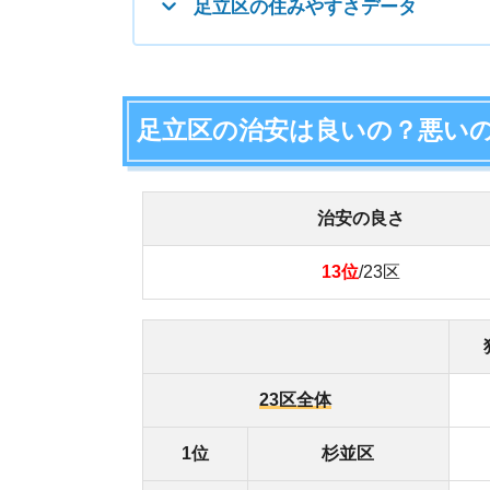
犯罪件数
23区全体
6
1位
杉並区
2位
世田谷区
3位
練馬区
4位
文京区
5位
目黒区
6位以降の治安ランキングはこちら
足立区の治安は23区中13位で、平均に比べてや