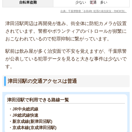
自転車盗難
少ない
普通
多い
出典：千葉県警察「令和4年 犯罪の発生状況・市町村別」
津田沼駅周辺は再開発が進み、街全体に防犯カメラが設置
されています。警察やボランティアのパトロールが頻繁に
おこなわれているので犯罪抑制に繋がっています。
駅前は飲み屋が多く治安面で不安を覚えますが、千葉県警
が公表している犯罪データを見ると大きな事件は少ないで
す。
津田沼駅の交通アクセスは普通
津田沼駅で利用できる路線一覧
・JR中央総武線
・JR総武線快速
・新京成線(新津田沼駅)
・京成本線(京成津田沼駅)