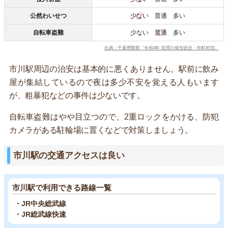
公然わいせつ
少ない
普通 多い
自転車盗難
少ない
普通
多い
出典：千葉県警察「令和4年 犯罪の発生状況・市町村別」
市川駅周辺の治安は基本的に悪くありません。駅前に飲み
屋が集結しているので夜は多少不安を覚える人もいます
が、粗暴犯などの事件は少ないです。
自転車盗難はやや目立つので、2重ロックをかける、防犯
カメラがある駐輪場に置くなどで対策しましょう。
市川駅の交通アクセスは良い
市川駅で利用できる路線一覧
・JR中央総武線
・JR総武線快速