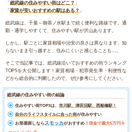
「
総武線の住みやすい街はどこ？
」
「
家賃が安いおすすめの駅はある？
」
総武線は、千葉～御茶ノ水駅まで続く便利な路線です。通
勤・通学しやすくて、住みやすい駅が沢山あります。
しかし、駅ごとに家賃相場や治安の良さは異なります。知
らないまま引っ越すと、住みにくいと感じることも…。
そこで当記事では、総武線沿いでおすすめの街ランキング
TOP5を大公開します！家賃相場・犯罪発生率・利便性な
どから総合的に判断したので、ぜひ参考にしてください。
総武線の住みやすい街の結論
住みやすい街TOP3は、
市川駅、津田沼駅、西船橋駅！
自分のライフスタイルに合った街
が住みやすい
スモッカ
お部屋探しなら
がおすすめ！
現金で最大5万円キ