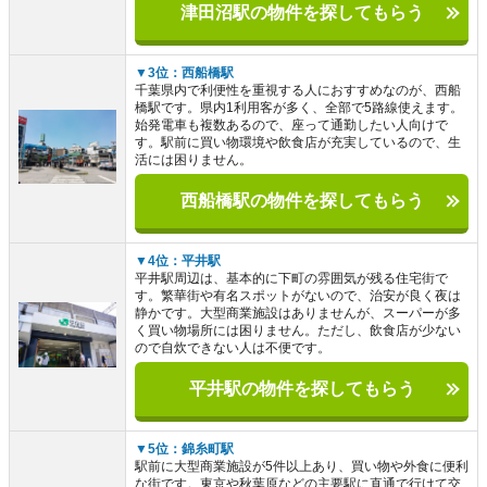
津田沼駅の物件を探してもらう
▼3位：西船橋駅
千葉県内で利便性を重視する人におすすめなのが、西船
橋駅です。県内1利用客が多く、全部で5路線使えます。
始発電車も複数あるので、座って通勤したい人向けで
す。駅前に買い物環境や飲食店が充実しているので、生
活には困りません。
西船橋駅の物件を探してもらう
▼4位：平井駅
平井駅周辺は、基本的に下町の雰囲気が残る住宅街で
す。繁華街や有名スポットがないので、治安が良く夜は
静かです。大型商業施設はありませんが、スーパーが多
く買い物場所には困りません。ただし、飲食店が少ない
ので自炊できない人は不便です。
平井駅の物件を探してもらう
▼5位：錦糸町駅
駅前に大型商業施設が5件以上あり、買い物や外食に便利
な街です。東京や秋葉原などの主要駅に直通で行けて交