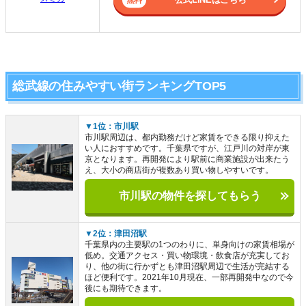
総武線の住みやすい街ランキングTOP5
▼1位：市川駅
市川駅周辺は、都内勤務だけど家賃をできる限り抑えた
い人におすすめです。千葉県ですが、江戸川の対岸が東
京となります。再開発により駅前に商業施設が出来たう
え、大小の商店街が複数あり買い物しやすいです。
市川駅の物件を探してもらう
▼2位：津田沼駅
千葉県内の主要駅の1つのわりに、単身向けの家賃相場が
低め。交通アクセス・買い物環境・飲食店が充実してお
り、他の街に行かずとも津田沼駅周辺で生活が完結する
ほど便利です。2021年10月現在、一部再開発中なので今
後にも期待できます。