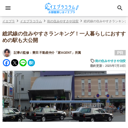
イエプラ
イエプラコラム
街の住みやすさや治安
総武線の住みやすさランキング
総武線の住みやすさランキング！一人暮らしにおすす
めの駅も大公開
PR
記事の監修：
豊田 不動産仲介「家AGENT」所属
Facebook
Twitter
Line
Hatena
街の住みやすさや治安
最終更新：2025年7月10日