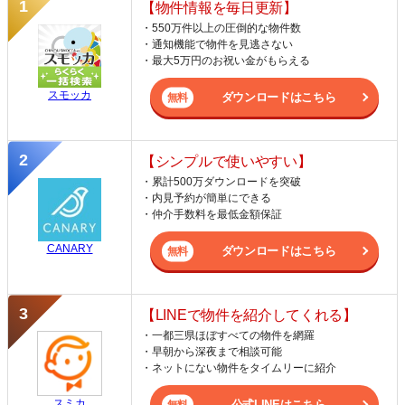
【物件情報を毎日更新】
・550万件以上の圧倒的な物件数
・通知機能で物件を見逃さない
・最大5万円のお祝い金がもらえる
スモッカ
ダウンロードはこちら
【シンプルで使いやすい】
・累計500万ダウンロードを突破
・内見予約が簡単にできる
・仲介手数料を最低金額保証
CANARY
ダウンロードはこちら
【LINEで物件を紹介してくれる】
・一都三県ほぼすべての物件を網羅
・早朝から深夜まで相談可能
・ネットにない物件をタイムリーに紹介
スミカ
公式LINEはこちら