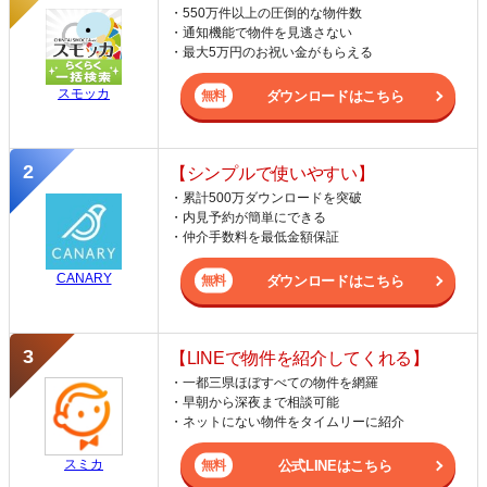
・550万件以上の圧倒的な物件数
・通知機能で物件を見逃さない
・最大5万円のお祝い金がもらえる
スモッカ
ダウンロードはこちら
【シンプルで使いやすい】
・累計500万ダウンロードを突破
・内見予約が簡単にできる
・仲介手数料を最低金額保証
CANARY
ダウンロードはこちら
【LINEで物件を紹介してくれる】
・一都三県ほぼすべての物件を網羅
・早朝から深夜まで相談可能
・ネットにない物件をタイムリーに紹介
スミカ
公式LINEはこちら