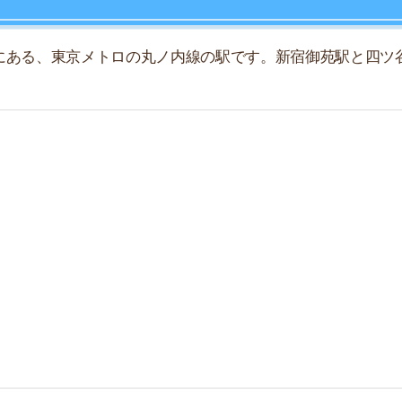
店舗
ア
四谷三丁目8
ノ内線
(M 11)
 四谷三丁目 –
四ツ谷
日