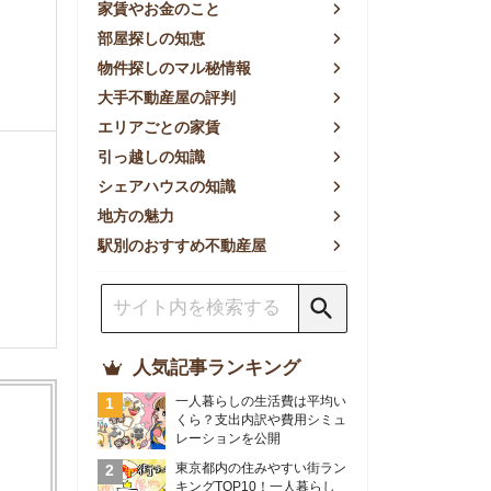
方の魅力
別のおすすめ不動産屋
人気記事ランキング
一人暮らしの生活費は平均い
くら？支出内訳や費用シミュ
レーションを公開
東京都内の住みやすい街ラン
キングTOP10！一人暮らし
におすすめの駅も公開
【2026年最新】
【2026年】賃貸サイトおす
すめランキング！全50社の
物件探しサイトを比較検証
おすすめの良い不動産屋ラン
キングTOP10！プロが賃貸
仲介業者を徹底比較
部屋探しアプリ全27社徹底
比較！物件探しアプリランキ
ングTOP5【ニーズ別】
賃貸の家賃保証会社で審査が