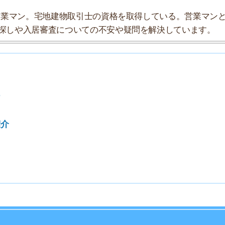
7
8
9
10
、東京メトロの丸ノ内線の駅です。新宿御苑駅と四ツ谷駅