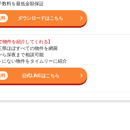
まで相談可能
地
物件をタイムリーに紹介
駅
公式LINEはこちら
1
2
ン。宅地建物取引士の資格を取得している。営業マンとし
3
入居審査についての不安や疑問を解決しています。
4
5
6