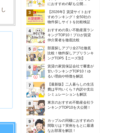
甘いランキングTOP10！ゆ
るい理由や特徴を解説
【最新版】二人暮らしの生活
費は平均いくら？内訳や支出
シミュレーションも解説
東京のおすすめ不動産会社ラ
ンキングTOP10を大公開！
カップルの同棲におすすめの
間取りは？実例をもとに最適
なお部屋を解説！
シングルマザーの生活費は平
均いくら？母子家庭の収入や
支援制度についても解説