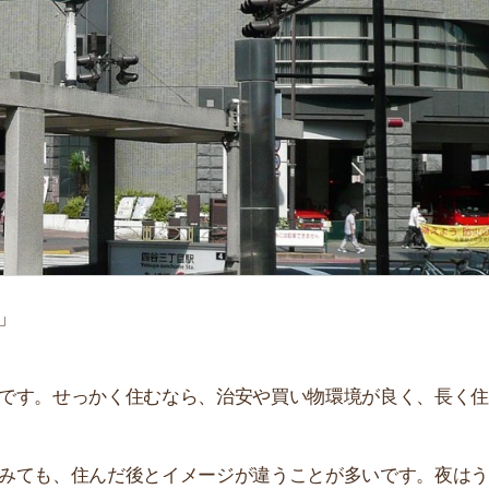
「
お
不
部
紹
メ
「
門
せっかく住むなら、治安や買い物環境が良く、長く住み続
、住んだ後とイメージが違うことが多いです。夜はうるさ
。
いて解説しています！治安や家賃相場、買い物環境や実際
参考にしてください。