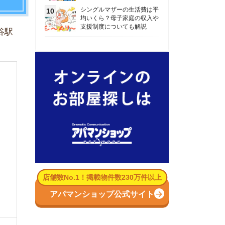
数No.1！掲載物件数230万件以上
パマンショップ公式サイト