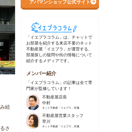
イエプラコラム」は、チャットで
部屋を紹介する来店不要のネット
動産屋「イエプラ」が運営する、
屋探しの疑問や街の情報について
介するメディアです。
ンバー紹介
イエプラコラム」の記事は全て専
家が監修しています！
不動産屋店長
中村
ネット不動産
「イエプラ」所属
不動産屋営業スタッフ
早川
ネット不動産
「イエプラ」所属
不動産屋営業スタッフ
村野
ネット不動産
「イエプラ」所属
不動産屋宅地建物取引士
舟木
ネット不動産
「イエプラ」所属