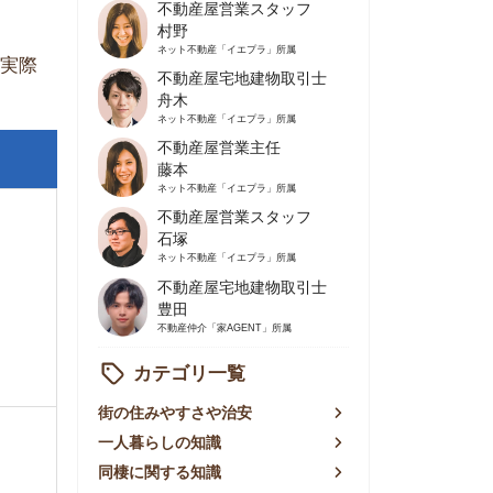
不動産屋営業主任
藤本
ネット不動産
「イエプラ」所属
不動産屋営業スタッフ
石塚
ネット不動産
「イエプラ」所属
不動産屋宅地建物取引士
豊田
不動産仲介
「家AGENT」所属
カテゴリ一覧
の住みやすさや治安
人暮らしの知識
棲に関する知識
賃やお金のこと
屋探しの知恵
件探しのマル秘情報
手不動産屋の評判
リアごとの家賃
っ越しの知識
ェアハウスの知識