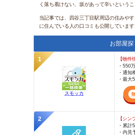
お部屋探しにお
【物件情報を毎
・550万件以
・通知機能で物
・最大5万円の
スモッカ
【シンプルで使
・累計500万
・内見予約が簡
・仲介手数料を
CANARY
【LINEで物件
・一都三県ほぼ