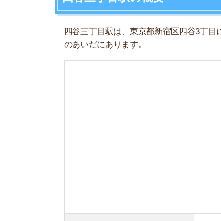
駅住所
東京都新宿区
所属路線
東京メトロ丸
(駅番号)
隣接駅
新宿御苑前
–
開業年月日
1959年3月15
地上/地下
地下駅
四谷三丁目駅周辺の特徴