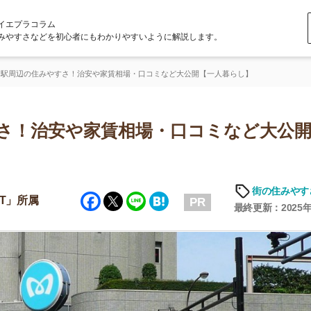
ラム
どを初心者にもわかりやすいように解説します。
みやすさ！治安や家賃相場・口コミなど大公開【一人暮らし】
治安や家賃相場・口コミなど大公開【一
街の住みやすさや治安
Facebook
Twitter
Line
Hatena
PR
最終更新：2025年6月19日
店舗
ア