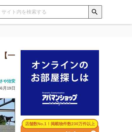
数No.1！掲載物件数230万件以上
パマンショップ公式サイト