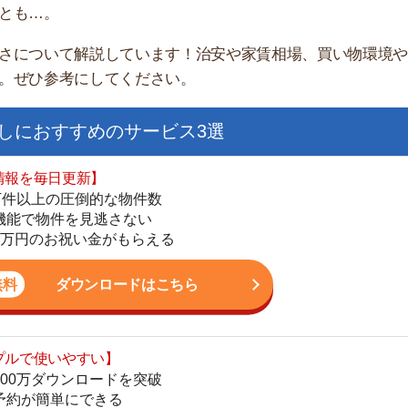
すすめのサービス3選
日更新】
上の圧倒的な物件数
件を見逃さない
お祝い金がもらえる
ダウンロードはこちら
街
いやすい】
一
ダウンロードを突破
同
単にできる
家
最低金額保証
部
ダウンロードはこちら
物
大
エ
を紹介してくれる】
引
すべての物件を網羅
シ