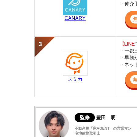
・早朝から深夜
・ネットにない
スミカ
監修
豊田 明
不動産屋「家AGENT」の営業マン
宅地建物取引士
賃貸の仲介会社「家AGENT」の現役の営業マ
ての経験と専門知識を活かして、お部屋探しや
四谷三丁目駅の概要
四谷三丁目の住みやすさデータ
四谷三丁目駅周辺の街並みレビュー
四谷三丁目の口コミ評判(全5件)