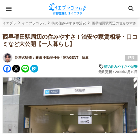
イエプラ
イエプラコラム
街の住みやすさや治安
西早稲田駅周辺の住みやすさ！
西早稲田駅周辺の住みやすさ！治安や家賃相場・口コ
ミなど大公開【一人暮らし】
PR
記事の監修：
豊田 不動産仲介「家AGENT」所属
Facebook
Twitter
Line
Hatena
街の住みやすさや治安
最終更新：2025年6月19日