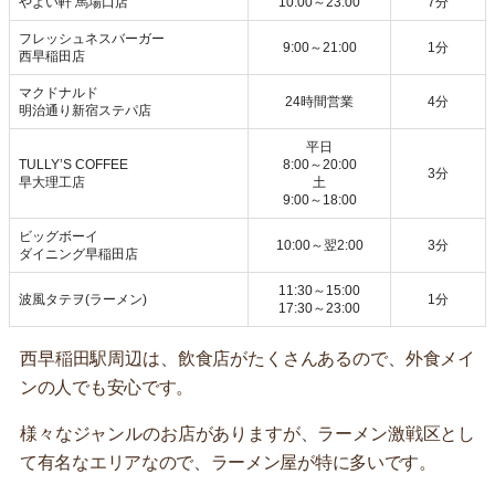
やよい軒 馬場口店
10:00～23:00
7分
フレッシュネスバーガー
9:00～21:00
1分
西早稲田店
マクドナルド
24時間営業
4分
明治通り新宿ステパ店
平日
TULLY’S COFFEE
8:00～20:00
3分
早大理工店
土
9:00～18:00
ビッグボーイ
10:00～翌2:00
3分
ダイニング早稲田店
11:30～15:00
波風タテヲ(ラーメン)
1分
17:30～23:00
西早稲田駅周辺は、飲食店がたくさんあるので、外食メイ
ンの人でも安心です。
様々なジャンルのお店がありますが、ラーメン激戦区とし
て有名なエリアなので、ラーメン屋が特に多いです。