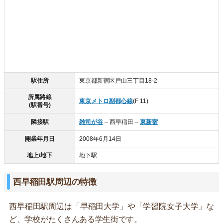
駅住所
東京都新宿区戸山三丁目18-2
所属路線
東京メトロ副都心線
(F 11)
(駅番号)
隣接駅
雑司が谷
– 西早稲田 –
東新宿
開業年月日
2008年6月14日
地上/地下
地下駅
西早稲田駅周辺の特徴
西早稲田駅周辺は「早稲田大学」や「学習院女子大学」な
ど、学校がたくさんある学生街です。