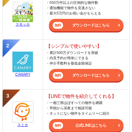
・550万件以上の圧倒的な物件数
・通知機能で物件を見逃さない
・最大5万円のお祝い金がもらえる
スモッカ
ダウンロードはこちら
【シンプルで使いやすい】
・累計500万ダウンロードを突破
・内見予約が簡単にできる
・仲介手数料を最低金額保証
CANARY
ダウンロードはこちら
【LINEで物件を紹介してくれる】
・一都三県ほぼすべての物件を網羅
・早朝から深夜まで相談可能
・ネットにない物件をタイムリーに紹介
スミカ
公式LINEはこちら