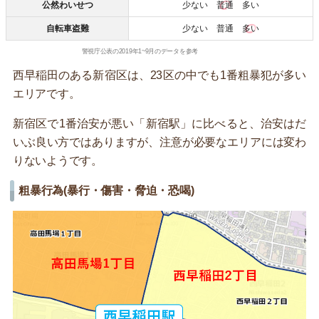
公然わいせつ
少ない
普通
多い
自転車盗難
少ない 普通
多い
警視庁公表の2019年1~9月のデータを参考
西早稲田のある新宿区は、23区の中でも1番粗暴犯が多い
エリアです。
新宿区で1番治安が悪い「新宿駅」に比べると、治安はだ
いぶ良い方ではありますが、注意が必要なエリアには変わ
りないようです。
粗暴行為(暴行・傷害・脅迫・恐喝)