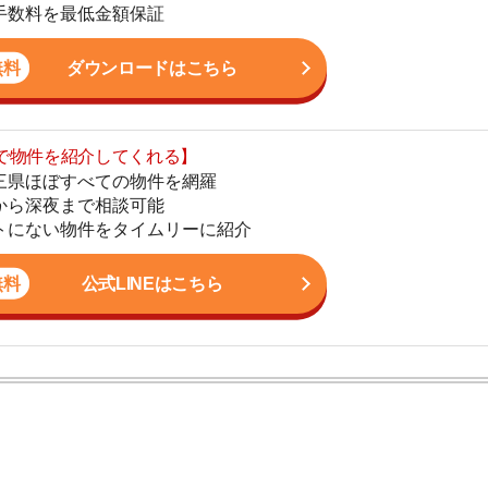
まで相談可能
地
物件をタイムリーに紹介
駅
公式LINEはこちら
1
2
ン。宅地建物取引士の資格を取得している。営業マンとし
3
入居審査についての不安や疑問を解決しています。
4
5
6