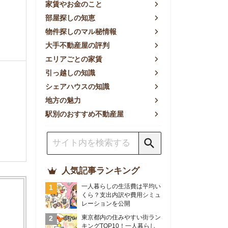
方の魅力
別のおすすめ不動産屋
人気記事ランキング
一人暮らしの生活費は平均い
くら？支出内訳や費用シミュ
レーションを公開
東京都内の住みやすい街ラン
キングTOP10！一人暮らし
におすすめの駅も公開
【2026年最新】
【2026年】賃貸サイトおす
すめランキング！全50社の
物件探しサイトを比較検証
おすすめの良い不動産屋ラン
キングTOP10！プロが賃貸
仲介業者を徹底比較
部屋探しアプリ全27社徹底
比較！物件探しアプリランキ
ングTOP5【ニーズ別】
賃貸の家賃保証会社で審査が