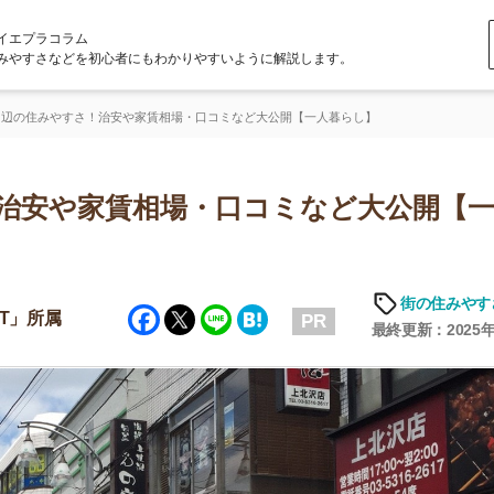
ラム
どを初心者にもわかりやすいように解説します。
すさ！治安や家賃相場・口コミなど大公開【一人暮らし】
や家賃相場・口コミなど大公開【一人暮
街の住みやすさや治安
Facebook
Twitter
Line
Hatena
PR
最終更新：2025年6月19日
店舗
ア