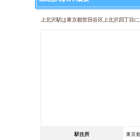
駅住所
東京都世田谷
所属路線
京王電鉄京王
(駅番号)
隣接駅
桜上水
– 上北
開業年月日
1913年4月15
地上/地下
地上駅
上北沢駅周辺の特徴