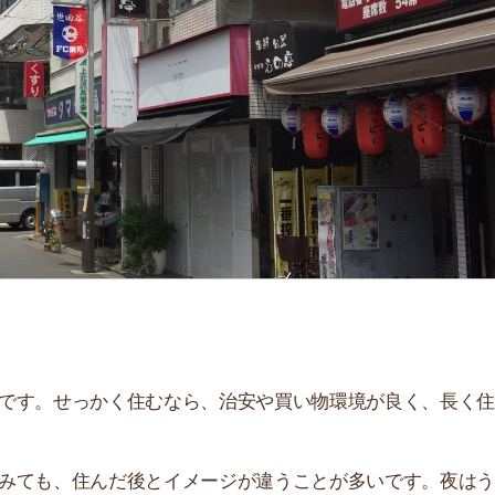
「
お
不
部
紹
メ
「
門
せっかく住むなら、治安や買い物環境が良く、長く住み続
、住んだ後とイメージが違うことが多いです。夜はうるさ
。
解説しています！治安や家賃相場はもちろん、買い物環境
。ぜひ参考にしてください。