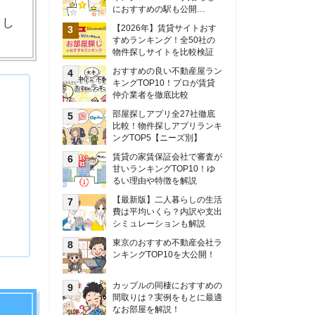
甘いランキングTOP10！ゆ
るい理由や特徴を解説
【最新版】二人暮らしの生活
費は平均いくら？内訳や支出
シミュレーションも解説
東京のおすすめ不動産会社ラ
ンキングTOP10を大公開！
カップルの同棲におすすめの
間取りは？実例をもとに最適
なお部屋を解説！
シングルマザーの生活費は平
均いくら？母子家庭の収入や
支援制度についても解説