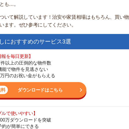
すすめのサービス3選
日更新】
上の圧倒的な物件数
件を見逃さない
お祝い金がもらえる
ダウンロードはこちら
街
いやすい】
一
ダウンロードを突破
同
単にできる
家
最低金額保証
部
ダウンロードはこちら
物
大
エ
を紹介してくれる】
引
すべての物件を網羅
シ