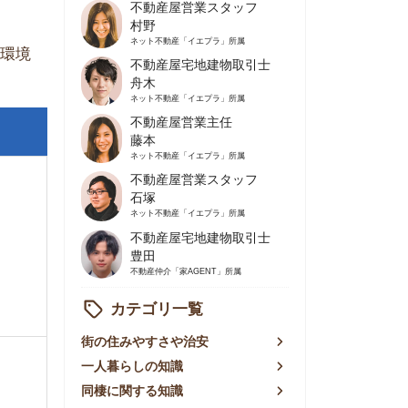
不動産屋営業主任
藤本
ネット不動産
「イエプラ」所属
不動産屋営業スタッフ
石塚
ネット不動産
「イエプラ」所属
不動産屋宅地建物取引士
豊田
不動産仲介
「家AGENT」所属
カテゴリ一覧
の住みやすさや治安
人暮らしの知識
棲に関する知識
賃やお金のこと
屋探しの知恵
件探しのマル秘情報
手不動産屋の評判
リアごとの家賃
っ越しの知識
ェアハウスの知識