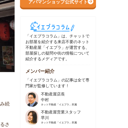
イエプラコラム」は、チャットで
部屋を紹介する来店不要のネット
動産屋「イエプラ」が運営する、
屋探しの疑問や街の情報について
介するメディアです。
ンバー紹介
イエプラコラム」の記事は全て専
家が監修しています！
不動産屋店長
中村
ネット不動産
「イエプラ」所属
不動産屋営業スタッフ
早川
ネット不動産
「イエプラ」所属
不動産屋営業スタッフ
村野
ネット不動産
「イエプラ」所属
不動産屋宅地建物取引士
舟木
ネット不動産
「イエプラ」所属