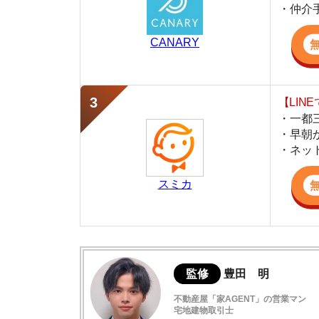
・早朝から深夜
・ネットにない
スミカ
監修
豊田 明
不動産屋「家AGENT」の営業マン
宅地建物取引士
賃貸の仲介会社「家AGENT」の現役の営業マ
ての経験と専門知識を活かして、お部屋探しや
上北沢駅の概要
上北沢の住みやすさデータ
上北沢駅周辺の街並みレビュー
上北沢の口コミ評判(全10件)