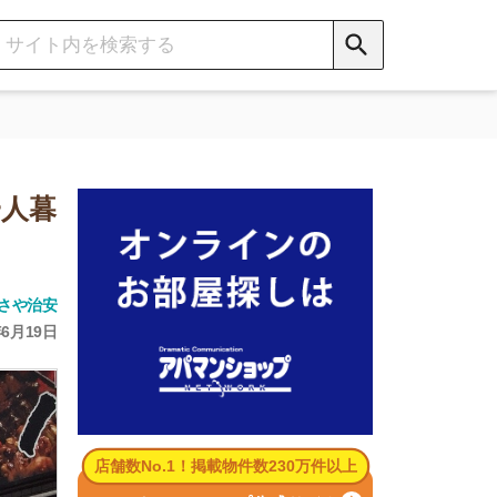
数No.1！掲載物件数230万件以上
パマンショップ公式サイト