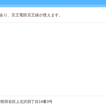
店舗
ア
区上北沢四丁目14番3号
線
(KO09)
沢 –
八幡山
日