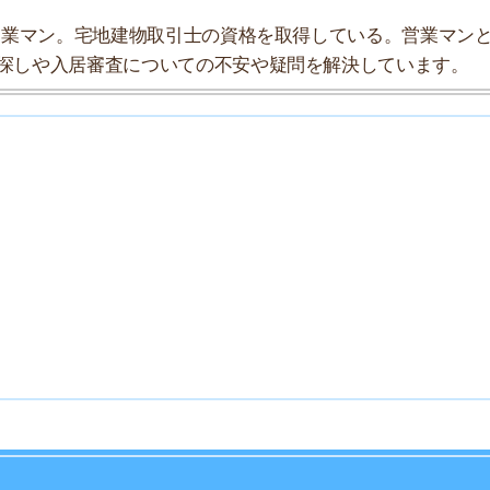
7
8
9
10
京王電鉄京王線が使えます。