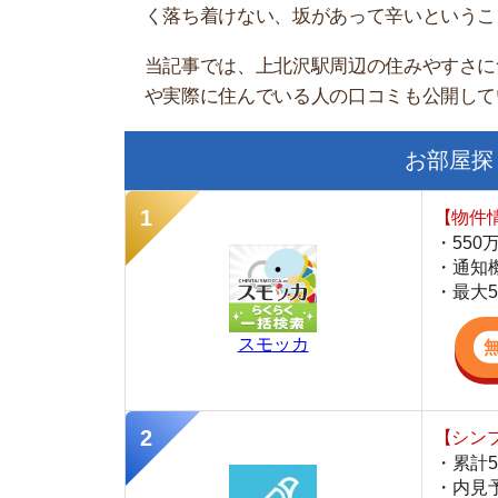
お部屋探しにお
【物件情報を毎
・550万件以
・通知機能で物
・最大5万円の
スモッカ
【シンプルで使
・累計500万
・内見予約が簡
・仲介手数料を
CANARY
【LINEで物件
・一都三県ほぼ