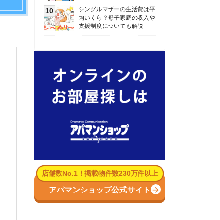
数No.1！掲載物件数230万件以上
パマンショップ公式サイト