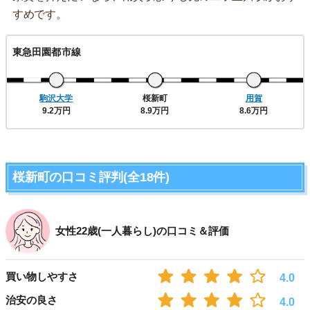
すめです。
東急田園都市線
駒沢大学
桜新町
用賀
9.2万円
8.9万円
8.6万円
桜新町の口コミ評判(全18件)
女性22歳(一人暮らし)の口コミ＆評価
買い物しやすさ
4.0
治安の良さ
4.0