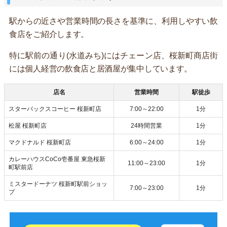
駅からの近さや営業時間の長さを基準に、利用しやすい飲
食店をご紹介します。
特に駅前の通り(水道みち)にはチェーン店、桜新町商店街
には個人経営の飲食店と居酒屋が集中しています。
店名
営業時間
駅徒歩
スターバックスコーヒー 桜新町店
7:00～22:00
1分
松屋 桜新町店
24時間営業
1分
マクドナルド 桜新町店
6:00～24:00
1分
カレーハウスCoCo壱番屋 東急桜新
11:00～23:00
1分
町駅前店
ミスタードーナツ 桜新町駅前ショッ
7:00～23:00
1分
プ