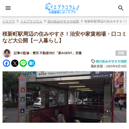
イエプラ
イエプラコラム
街の住みやすさや治安
桜新町駅周辺の住みやすさ！治
桜新町駅周辺の住みやすさ！治安や家賃相場・口コミ
など大公開【一人暮らし】
PR
記事の監修：
豊田 不動産仲介「家AGENT」所属
Facebook
Twitter
Line
Hatena
街の住みやすさや治安
最終更新：2025年6月19日