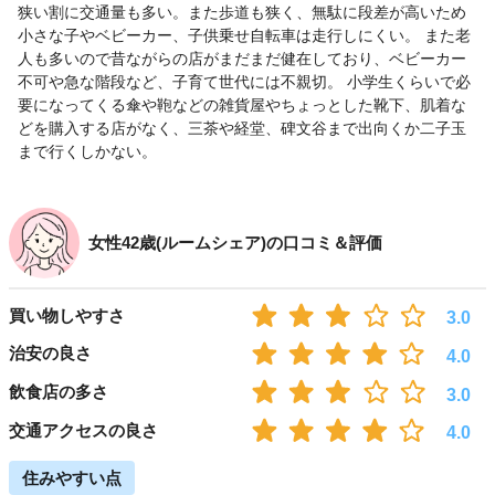
狭い割に交通量も多い。また歩道も狭く、無駄に段差が高いため
小さな子やベビーカー、子供乗せ自転車は走行しにくい。 また老
人も多いので昔ながらの店がまだまだ健在しており、ベビーカー
不可や急な階段など、子育て世代には不親切。 小学生くらいで必
要になってくる傘や鞄などの雑貨屋やちょっとした靴下、肌着な
どを購入する店がなく、三茶や経堂、碑文谷まで出向くか二子玉
まで行くしかない。
女性42歳(ルームシェア)の口コミ＆評価
買い物しやすさ
3.0
治安の良さ
4.0
飲食店の多さ
3.0
交通アクセスの良さ
4.0
住みやすい点