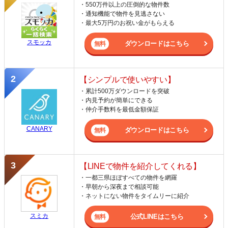
・550万件以上の圧倒的な物件数
・通知機能で物件を見逃さない
・最大5万円のお祝い金がもらえる
スモッカ
ダウンロードはこちら
【シンプルで使いやすい】
・累計500万ダウンロードを突破
・内見予約が簡単にできる
・仲介手数料を最低金額保証
CANARY
ダウンロードはこちら
【LINEで物件を紹介してくれる】
・一都三県ほぼすべての物件を網羅
・早朝から深夜まで相談可能
・ネットにない物件をタイムリーに紹介
スミカ
公式LINEはこちら