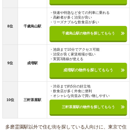
・快速や特急など全ての列車に乗れる
・高齢者が多く治安が良い
・リーズナブルな飲食店が多い
8位
千歳烏山駅
千歳烏山駅の物件を探してもらう
・池袋まで10分でアクセス可能
・治安が良く家賃相場が低い
・実質3路線が使える
9位
成増駅
成増駅の物件を探してもらう
・渋谷まで約5分の好立地
・飲食店が多く外食に便利
・オシャレな街並みで買い物しやすい
10位
三軒茶屋駅
三軒茶屋駅の物件を探してもらう
多磨霊園駅以外で住む街を探している人向けに、東京で住