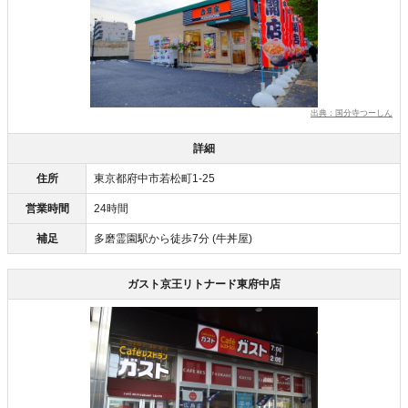
出典：国分寺つーしん
詳細
住所
東京都府中市若松町1-25
営業時間
24時間
補足
多磨霊園駅から徒歩7分 (牛丼屋)
ガスト京王リトナード東府中店