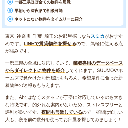
一都三県ほぼ全ての物件を用意
早朝から深夜まで相談可能
ネットにない物件をタイムリーに紹介
東京･神奈川･千葉･埼玉のお部屋探しなら
スミカ
がおすす
めです。
LINEで賃貸物件を探せる
ので、気軽に使える点
が強みです。
一都三県の全域に対応していて、
業者専用のデータベース
からダイレクトに物件を紹介
してくれます。SUUMOやホ
ームズで見かけたお部屋はもちろん、希望条件に合った新
着物件の速報ももらえます。
また、AIではなくスタッフが丁寧に対応しているのも大き
な特徴です。的外れな案内がないため、ストレスフリーと
評判が良いです。
夜間も営業している
ので、昼間は忙しい
人も、寝る前の数分を使ってお部屋を探してみましょう！