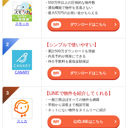
・550万件以上の圧倒的な物件数
・通知機能で物件を見逃さない
・最大5万円のお祝い金がもらえる
スモッカ
ダウンロードはこちら
【シンプルで使いやすい】
・累計500万ダウンロードを突破
・内見予約が簡単にできる
・仲介手数料を最低金額保証
CANARY
ダウンロードはこちら
【LINEで物件を紹介してくれる】
・一都三県ほぼすべての物件を網羅
・早朝から深夜まで相談可能
・ネットにない物件をタイムリーに紹介
スミカ
公式LINEはこちら