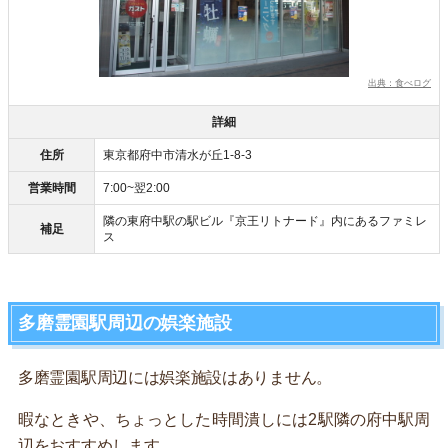
出典：食べログ
詳細
住所
東京都府中市清水が丘1-8-3
営業時間
7:00~翌2:00
隣の東府中駅の駅ビル『京王リトナード』内にあるファミレ
補足
ス
多磨霊園駅周辺の娯楽施設
多磨霊園駅周辺には娯楽施設はありません。
暇なときや、ちょっとした時間潰しには2駅隣の府中駅周
辺をおすすめします。