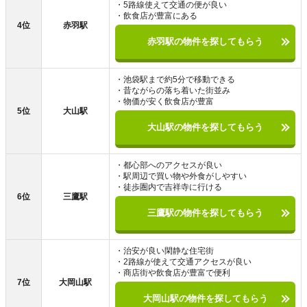
・5路線使えて交通の便が良い
・飲食店が豊富にある
4位
赤羽駅
赤羽駅の物件を探してもらう
・池袋駅まで約5分で移動できる
・昔ながらの落ち着いた街並み
・物価が安く飲食店が豊富
5位
大山駅
大山駅の物件を探してもらう
・都心部へのアクセスが良い
・駅周辺で買い物や外食がしやすい
・徒歩圏内で吉祥寺に行ける
6位
三鷹駅
三鷹駅の物件を探してもらう
・治安が良い閑静な住宅街
・2路線が使えて交通アクセスが良い
・商店街や飲食店が豊富で便利
7位
大岡山駅
大岡山駅の物件を探してもらう