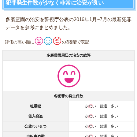
犯罪発生件数が少なく非常に治安が良い
多磨霊園の治安を警視庁公表の2016年1月~7月の最新犯罪
データを参考にまとめました。
評価の高い順に
の3段階で表記
多磨霊園周辺の治安の総評
各犯罪の発生件数
粗暴犯
少ない
普通 多い
侵入窃盗
少ない
普通 多い
公然わいせつ
少ない
普通 多い
自転車盗難
少ない
普通 多い