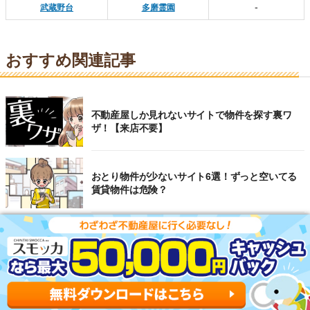
-
武蔵野台
多磨霊園
おすすめ関連記事
不動産屋しか見れないサイトで物件を探す裏ワ
ザ！【来店不要】
おとり物件が少ないサイト6選！ずっと空いてる
賃貸物件は危険？
東京のおすすめ不動産会社ランキングTOP10を大
公開！
【2026年】仲介手数料が安い不動産会社ランキン