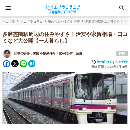
イエプラ
イエプラコラム
街の住みやすさや治安
多磨霊園駅周辺の住みやすさ！
多磨霊園駅周辺の住みやすさ！治安や家賃相場・口コ
ミなど大公開【一人暮らし】
PR
記事の監修：
豊田 不動産仲介「家AGENT」所属
Facebook
Twitter
Line
Hatena
街の住みやすさや治安
最終更新：2025年6月19日