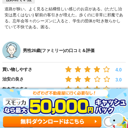
道路が狭い。よく見ると結構怪しい感じのお店がある。(ただし治
安は悪くはない) 駅前の客引きが増えた。歩くのに非常に邪魔であ
る。忘年会等々のシーズンに入ると、学生の団体が吐き散らかし
ていて不快である。困る。
男性26歳(ファミリー)の口コミ＆評価
買い物しやすさ
4.0
治安の良さ
3.0
飲食店の多さ
4.0
交通アクセスの良さ
4.0
住みやすい点
商業ビルがあり欲しい物はだいたい揃えられます。飲食店も洒落
たお店とか色々あります。京王線は特急まで全部止まるので都心