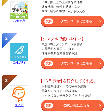
・550万件以上の圧倒的な物件数
・通知機能で物件を見逃さない
・最大5万円のお祝い金がもらえる
スモッカ
ダウンロードはこちら
【シンプルで使いやすい】
・累計500万ダウンロードを突破
・内見予約が簡単にできる
・仲介手数料を最低金額保証
CANARY
ダウンロードはこちら
【LINEで物件を紹介してくれる】
・一都三県ほぼすべての物件を網羅
・早朝から深夜まで相談可能
・ネットにない物件をタイムリーに紹介
スミカ
公式LINEはこちら