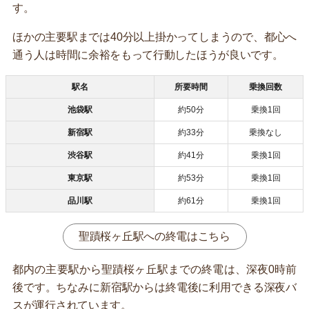
す。
ほかの主要駅までは40分以上掛かってしまうので、都心へ
通う人は時間に余裕をもって行動したほうが良いです。
駅名
所要時間
乗換回数
池袋駅
約50分
乗換1回
新宿駅
約33分
乗換なし
渋谷駅
約41分
乗換1回
東京駅
約53分
乗換1回
品川駅
約61分
乗換1回
聖蹟桜ヶ丘駅への終電はこちら
都内の主要駅から聖蹟桜ヶ丘駅までの終電は、深夜0時前
後です。ちなみに新宿駅からは終電後に利用できる深夜バ
スが運行されています。