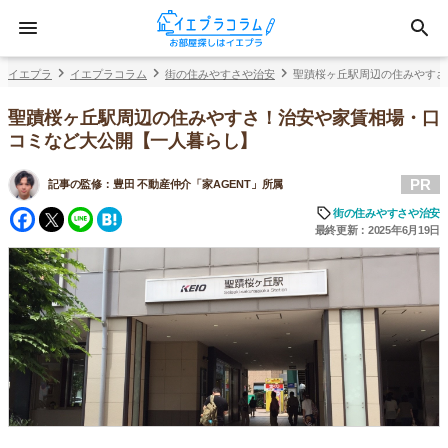
イエプラ
イエプラコラム
街の住みやすさや治安
聖蹟桜ヶ丘駅周辺の住みやすさ
聖蹟桜ヶ丘駅周辺の住みやすさ！治安や家賃相場・口
コミなど大公開【一人暮らし】
PR
記事の監修：
豊田 不動産仲介「家AGENT」所属
Facebook
Twitter
Line
Hatena
街の住みやすさや治安
最終更新：2025年6月19日