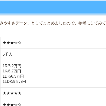
★★★
★☆☆
☆☆☆
★★☆
☆☆☆
☆☆☆
まで直通30分で行ける
人で行きやすい飲食店が多い
ビニが駅前に6件もある
相場が周辺駅より5千円高い
楽施設がほぼない
盗系の犯罪が多少ある