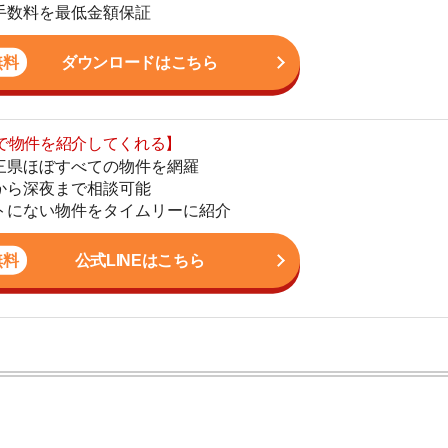
まで相談可能
地
物件をタイムリーに紹介
駅
公式LINEはこちら
1
2
3
ン。宅地建物取引士の資格を取得している。営業マンとし
入居審査についての不安や疑問を解決しています。
4
5
6