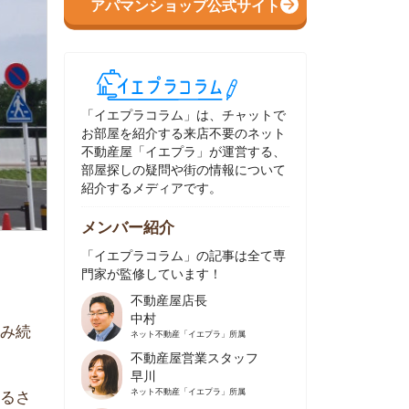
イエプラコラム」は、チャットで
部屋を紹介する来店不要のネット
動産屋「イエプラ」が運営する、
屋探しの疑問や街の情報について
介するメディアです。
ンバー紹介
イエプラコラム」の記事は全て専
家が監修しています！
不動産屋店長
中村
ネット不動産
「イエプラ」所属
不動産屋営業スタッフ
早川
ネット不動産
「イエプラ」所属
不動産屋営業スタッフ
村野
ネット不動産
「イエプラ」所属
不動産屋宅地建物取引士
舟木
ネット不動産
「イエプラ」所属