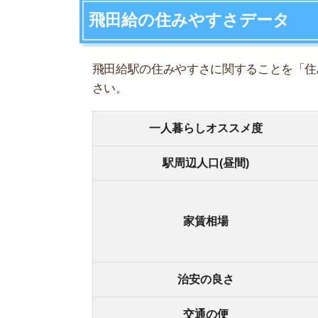
治安の良さ
★★
交通の便
★★
自然の多さ
★★
コンビニの多さ
★★
ショッピング
★★
娯楽施設
★★
・新宿
おすすめポイント
・一
・コン
・家賃
マイナスポイント
・娯
・窃