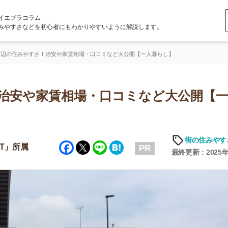
ラム
どを初心者にもわかりやすいように解説します。
すさ！治安や家賃相場・口コミなど大公開【一人暮らし】
や家賃相場・口コミなど大公開【一人暮
街の住みやすさや治安
Facebook
Twitter
Line
Hatena
PR
最終更新：2025年6月19日
店舗
ア