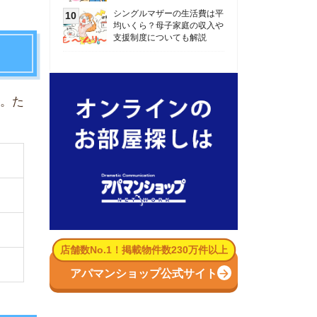
数No.1！掲載物件数230万件以上
パマンショップ公式サイト