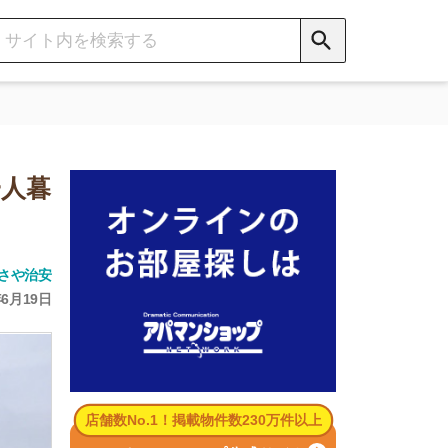
数No.1！掲載物件数230万件以上
パマンショップ公式サイト