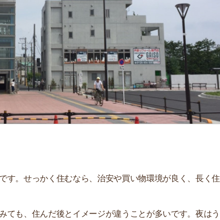
「
お
不
部
紹
メ
「
門
せっかく住むなら、治安や買い物環境が良く、長く住み続
、住んだ後とイメージが違うことが多いです。夜はうるさ
。
解説しています！治安や家賃相場はもちろん、買い物環境
。ぜひ参考にしてください。