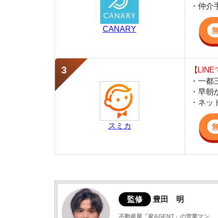
・早朝から深夜
・ネットにない
スミカ
監修
豊田 明
不動産屋「家AGENT」の営業マン
宅地建物取引士
賃貸の仲介会社「家AGENT」の現役の営業マ
ての経験と専門知識を活かして、お部屋探しや
飛田給の住みやすさはこんな感じ！
飛田給の住みやすさデータ
飛田給駅周辺の治安情報