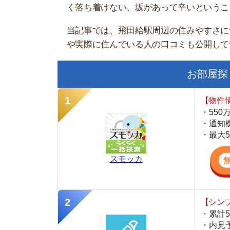
お部屋探しにお
【物件情報を毎
・550万件以
・通知機能で物
・最大5万円の
スモッカ
【シンプルで使
・累計500万
・内見予約が簡
・仲介手数料を
CANARY
【LINEで物件
・一都三県ほぼ