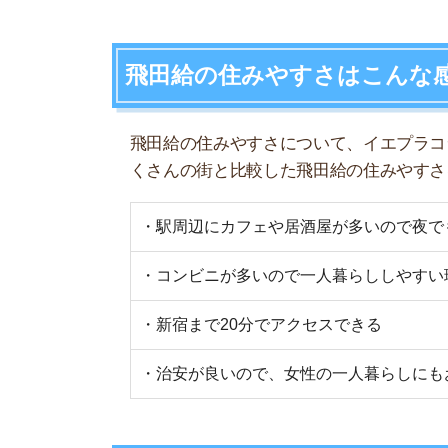
・新宿まで20分でアクセスできる
・治安が良いので、女性の一人暮らしにもおすす
飛田給の住みやすさデータ
飛田給駅の住みやすさに関することを「住みやす
さい。
一人暮らしオススメ度
★★
駅周辺人口(昼間)
5千人
1R/6
1K/6
家賃相場
1DK/
1LDK