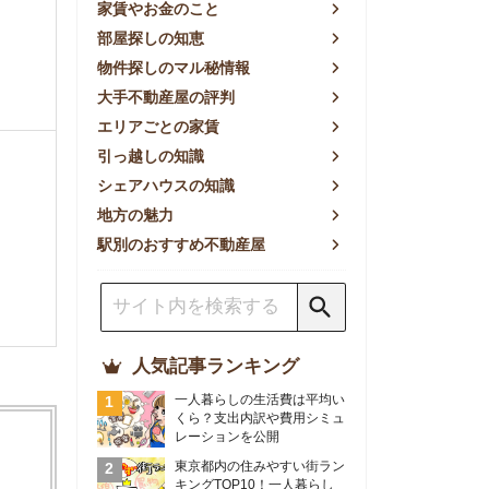
方の魅力
別のおすすめ不動産屋
人気記事ランキング
一人暮らしの生活費は平均い
くら？支出内訳や費用シミュ
レーションを公開
東京都内の住みやすい街ラン
キングTOP10！一人暮らし
におすすめの駅も公開
【2026年最新】
【2026年】賃貸サイトおす
すめランキング！全50社の
物件探しサイトを比較検証
おすすめの良い不動産屋ラン
キングTOP10！プロが賃貸
仲介業者を徹底比較
部屋探しアプリ全27社徹底
比較！物件探しアプリランキ
ングTOP5【ニーズ別】
賃貸の家賃保証会社で審査が