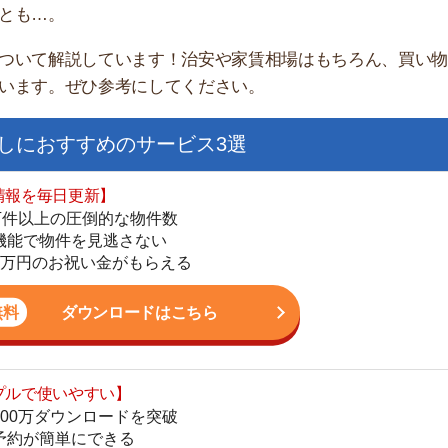
すすめのサービス3選
日更新】
上の圧倒的な物件数
件を見逃さない
お祝い金がもらえる
ダウンロードはこちら
街
いやすい】
一
ダウンロードを突破
同
単にできる
家
最低金額保証
部
ダウンロードはこちら
物
大
エ
を紹介してくれる】
引
すべての物件を網羅
シ