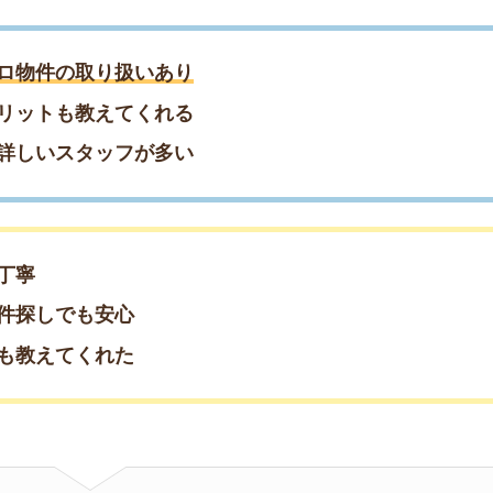
でも安心
てくれた
約もまだ間に合う！／
約♪早めの相談がおすすめ
約したい方はこちら
08-54602
(通話無料)