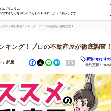
ラム
どを初心者にもわかりやすいように解説します。
動産屋ランキング！プロの不動産屋が徹底調査！
ング！プロの不動産屋が徹底調査！
駅別のおすすめ不動産屋
「
Facebook
Twitter
Line
Hatena
PR
お
最終更新：2026年5月1日
不
部
紹
メ
「
門