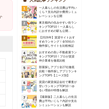
物件探しサイトを比較検証
おすすめの良い不動産屋ラン
キングTOP10！プロが賃貸
仲介業者を徹底比較
部屋探しアプリ全27社徹底
比較！物件探しアプリランキ
ングTOP5【ニーズ別】
賃貸の家賃保証会社で審査が
甘いランキングTOP10！ゆ
るい理由や特徴を解説
【最新版】二人暮らしの生活
費は平均いくら？内訳や支出
シミュレーションも解説
東京のおすすめ不動産会社ラ
ンキングTOP10を大公開！
カップルの同棲におすすめの
間取りは？実例をもとに最適
なお部屋を解説！
シングルマザーの生活費は平
均いくら？母子家庭の収入や
支援制度についても解説