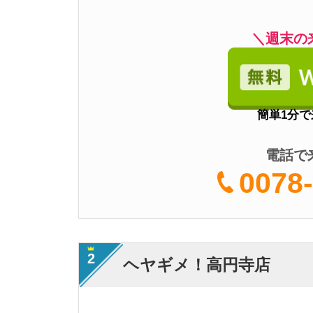
2
ヘヤギメ！高円寺店
・
LINEで気軽にプ
・店内がカフェのよ
特徴
・オンライン接客や