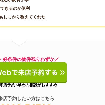
約したい方はこちら
08-54710
(通話無料)
営業時間
10:00～19:00
定休日
水曜日
アクセス
高円寺駅徒歩2分
ット決済OKの物件多数
富