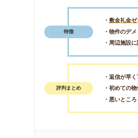
・返信が早く丁寧
・初めての物件探し
評判まとめ
・悪いところも教え
＼週末の来店予
簡単1分で来店予
電話で来店予
0078-60