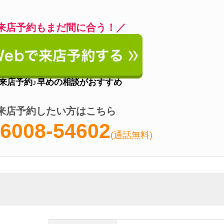
営業時間
10:00～18:00
定休日
年中無休
アクセス
高円寺駅徒歩2分
電話番号
0078-6008-54710
ロに相談できる
うにオシャレで接客も丁寧
内見に対応可能