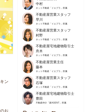
不動産屋営業スタッフ
早川
ネット不動産
「イエプラ」所属
不動産屋営業スタッフ
村野
ネット不動産
「イエプラ」所属
不動産屋宅地建物取引士
舟木
ネット不動産
「イエプラ」所属
不動産屋営業主任
藤本
ネット不動産
「イエプラ」所属
不動産屋営業スタッフ
石塚
ネット不動産
「イエプラ」所属
不動産屋宅地建物取引士
豊田
不動産仲介
「家AGENT」所属
カテゴリ一覧
の住みやすさや治安
人暮らしの知識
棲に関する知識