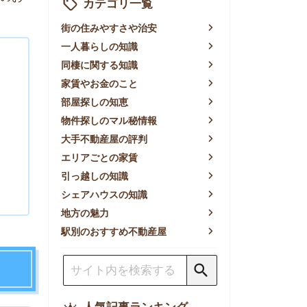
賃やお金のこと
屋探しの知恵
件探しのマル秘情報
手不動産屋の評判
リアごとの家賃
っ越しの知識
ェアハウスの知識
方の魅力
別のおすすめ不動産屋
人気記事ランキング
一人暮らしの生活費は平均い
くら？支出内訳や費用シミュ
レーションを公開
東京都内の住みやすい街ラン
キングTOP10！一人暮らし
におすすめの駅も公開
【2026年最新】
【2026年】賃貸サイトおす
すめランキング！全50社の