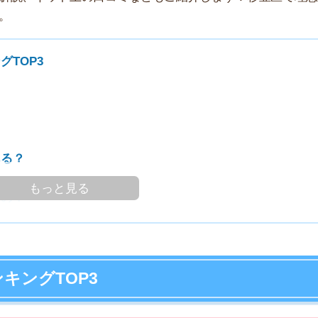
家
部
物
大
エ
引
っと見る
シ
地
駅
TOP3
部屋を探しやすい時期！
1
ースでお部屋探しを進めやすい時期です。条件をしっか
す！
2
3