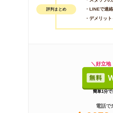
電話で来店予
0078-60
3
タウンハウジング高円寺店
・
初期費用がクレジ
・キャンペーンが豊
特徴