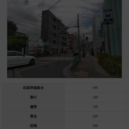
凶器準備集合
0件
暴行
3件
傷害
2件
脅迫
0件
恐喝
0件