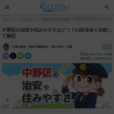
イエプラ
イエプラコラム
街の住みやすさや治安
中野区の治安や住みやすさはど
中野区の治安や住みやすさはどう？23区全体と比較し
て解説
PR
記事の監修：
豊田 不動産仲介「家AGENT」所属
Facebook
Twitter
Line
Hatena
街の住みやすさや治安
最終更新：2025年6月18日