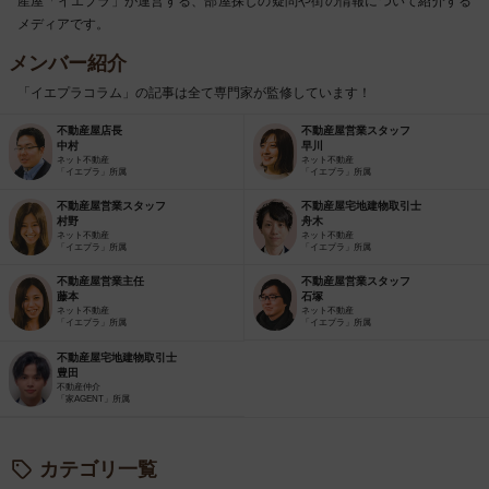
産屋「イエプラ」が運営する、部屋探しの疑問や街の情報について紹介する
メディアです。
メンバー紹介
「イエプラコラム」の記事は全て専門家が監修しています！
不動産屋店長
不動産屋営業スタッフ
中村
早川
ネット不動産
ネット不動産
「イエプラ」所属
「イエプラ」所属
不動産屋営業スタッフ
不動産屋宅地建物取引士
村野
舟木
ネット不動産
ネット不動産
「イエプラ」所属
「イエプラ」所属
不動産屋営業主任
不動産屋営業スタッフ
藤本
石塚
ネット不動産
ネット不動産
「イエプラ」所属
「イエプラ」所属
不動産屋宅地建物取引士
豊田
不動産仲介
「家AGENT」所属
カテゴリ一覧