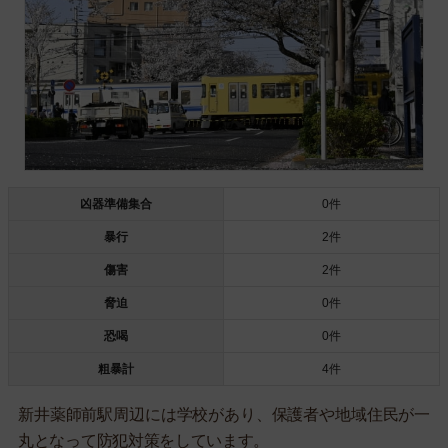
凶器準備集合
0件
暴行
2件
傷害
2件
脅迫
0件
恐喝
0件
粗暴計
4件
新井薬師前駅周辺には学校があり、保護者や地域住民が一
丸となって防犯対策をしています。