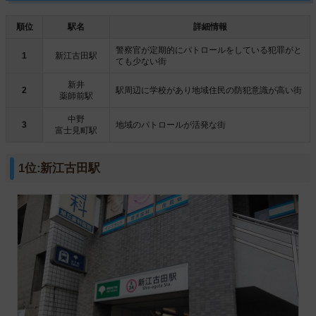
順位
駅名
詳細情報
警察官が定期的にパトロールをしている犯罪がと
1
新江古田駅
ても少ない街
新井
2
駅周辺に学校があり地域住民の防犯意識が高い街
薬師前駅
中野
3
地域のパトロールが活発な街
富士見町駅
1位:新江古田駅