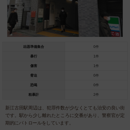
凶器準備集合
0件
暴行
1件
傷害
1件
脅迫
0件
恐喝
0件
粗暴計
2件
新江古田駅周辺は、犯罪件数が少なくとても治安の良い街
です。駅から少し離れたところに交番があり、警察官が定
期的にパトロールをしています。