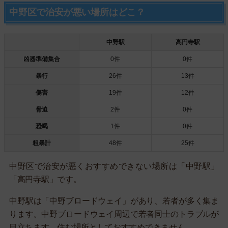
中野区で治安が悪い場所はどこ？
中野駅
高円寺駅
凶器準備集合
0件
0件
暴行
26件
13件
傷害
19件
12件
脅迫
2件
0件
恐喝
1件
0件
粗暴計
48件
25件
中野区で治安が悪くおすすめできない場所は「中野駅」
「高円寺駅」です。
中野駅は「中野ブロードウェイ」があり、若者が多く集ま
ります。中野ブロードウェイ周辺で若者同士のトラブルが
目立ちます。住む場所としておすすめできません。