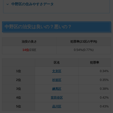
中野区の住みやすさデータ
中野区の治安は良いの？悪いの？
治安の良さ
犯罪率(23区の平均)
14位
/23区
0.54%(0.77%)
区名
犯罪率
1位
文京区
0.34%
2位
杉並区
0.35%
3位
練馬区
0.38%
4位
世田谷区
0.42%
5位
品川区
0.43%