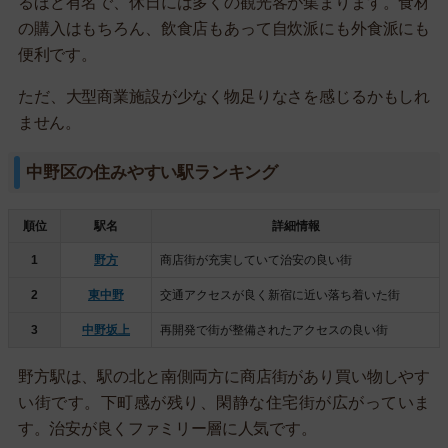
るほど有名で、休日には多くの観光客が集まります。食材
の購入はもちろん、飲食店もあって自炊派にも外食派にも
便利です。
ただ、大型商業施設が少なく物足りなさを感じるかもしれ
ません。
中野区の住みやすい駅ランキング
順位
駅名
詳細情報
1
野方
商店街が充実していて治安の良い街
2
東中野
交通アクセスが良く新宿に近い落ち着いた街
3
中野坂上
再開発で街が整備されたアクセスの良い街
野方駅は、駅の北と南側両方に商店街があり買い物しやす
い街です。下町感が残り、閑静な住宅街が広がっていま
す。治安が良くファミリー層に人気です。