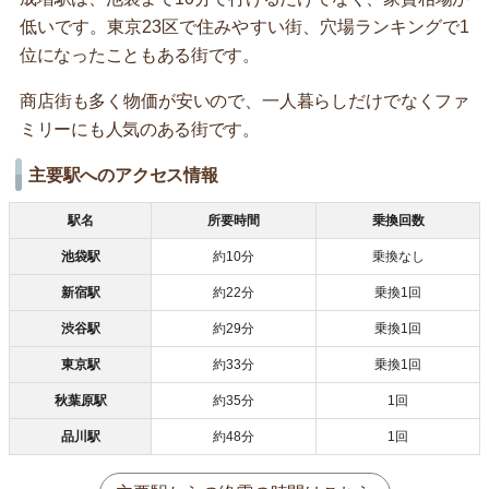
低いです。東京23区で住みやすい街、穴場ランキングで1
位になったこともある街です。
商店街も多く物価が安いので、一人暮らしだけでなくファ
ミリーにも人気のある街です。
主要駅へのアクセス情報
駅名
所要時間
乗換回数
池袋駅
約10分
乗換なし
新宿駅
約22分
乗換1回
渋谷駅
約29分
乗換1回
東京駅
約33分
乗換1回
秋葉原駅
約35分
1回
品川駅
約48分
1回