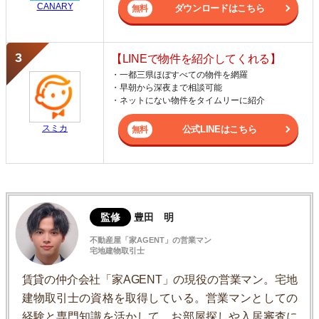
CANARY
ダウンロードはこちら
【LINEで物件を紹介してくれる】
・一都三県ほぼすべての物件を網羅
・早朝から深夜まで相談可能
・ネットにない物件をタイムリーに紹介
スミカ
公式LINEはこちら
監修
豊田 明
不動産屋「家AGENT」の営業マン
宅地建物取引士
賃貸の仲介会社「家AGENT」の現役の営業マン。宅地
建物取引士の資格を取得している。営業マンとしての
経験と専門知識を活かして、お部屋探しや入居審査に