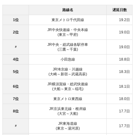
路線名
遅延日数
1位
東京メトロ千代田線
19.2日
JR中央快速線・中央本線
2位
19.0日
(東京～甲府)
JR中央・総武線各駅停車
〃
19.0日
(三鷹～千葉)
4位
小田急線
18.8日
JR埼京線・川越線
5位
18.3日
(大崎～新宿～武蔵高萩)
JR横須賀線・総武快速線
6位
18.1日
(大船～東京～稲毛)
7位
東京メトロ東西線
18.0日
JR京浜東北線・根岸線
8位
17.7日
(大宮～大船)
JR東海道線
〃
17.7日
(東京～湯河原)