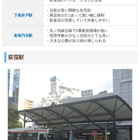
・治安が良い閑静な住宅街
下高井戸駅
・商店街が2つあって買い物に便利
・飲食店が充実していて外食しやすい
・丸ノ内線沿線で1番家賃相場が低い
東高円寺駅
・犯罪件数が少なく治安がとても良い
・大きな公園があり緑が感じられる
荻窪駅