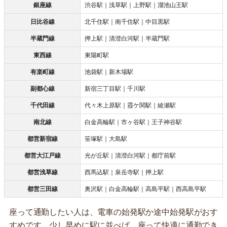
銀座線
渋谷駅｜浅草駅｜上野駅｜溜池山王駅
日比谷線
北千住駅｜南千住駅｜中目黒駅
半蔵門線
押上駅｜清澄白河駅｜半蔵門駅
東西線
東陽町駅
有楽町線
池袋駅｜新木場駅
副都心線
新宿三丁目駅｜千川駅
千代田線
代々木上原駅｜霞ケ関駅｜綾瀬駅
南北線
白金高輪駅｜市ヶ谷駅｜王子神谷駅
都営新宿線
笹塚駅｜大島駅
都営大江戸線
光が丘駅｜清澄白河駅｜都庁前駅
都営浅草線
西馬込駅｜泉岳寺駅｜押上駅
都営三田線
奥沢駅｜白金高輪駅｜高島平駅｜西高島平駅
座って通勤したい人は、電車の始発駅か途中始発駅がおす
すめです。少し早めに駅に並べば、座って快適に通勤でき