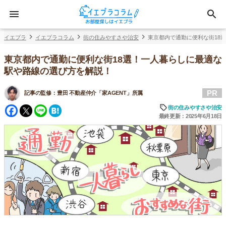
イエプラ
イエプラコラム
街の住みやすさや治安
東京都内で通勤に便利な街18
東京都内で通勤に便利な街18選！一人暮らしに最適な
駅や路線の選び方を解説！
PR
記事の監修：
豊田 不動産仲介「家AGENT」所属
Facebook
Twitter
Line
Hatena
街の住みやすさや治安
最終更新：2025年6月18日