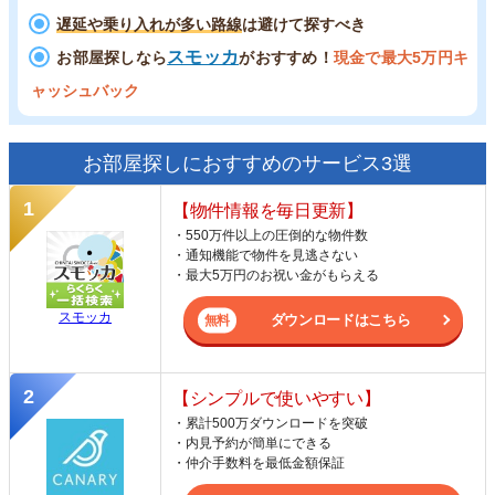
遅延や乗り入れが多い路線
は避けて探すべき
スモッカ
お部屋探しなら
がおすすめ！
現金で最大5万円キ
ャッシュバック
お部屋探しにおすすめのサービス3選
【物件情報を毎日更新】
・550万件以上の圧倒的な物件数
・通知機能で物件を見逃さない
・最大5万円のお祝い金がもらえる
スモッカ
ダウンロードはこちら
【シンプルで使いやすい】
・累計500万ダウンロードを突破
・内見予約が簡単にできる
・仲介手数料を最低金額保証