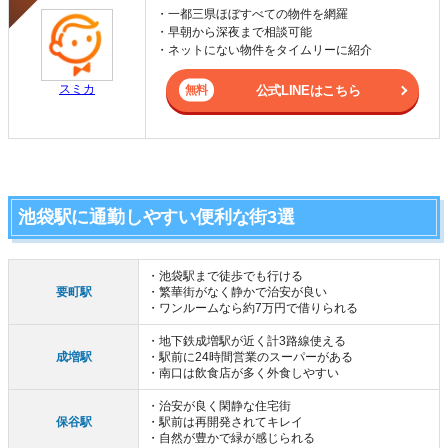
・一都三県ほぼすべての物件を網羅
・早朝から深夜まで相談可能
・ネットにない物件をタイムリーに紹介
スミカ
公式LINEはこちら
池袋駅に通勤しやすい便利な街3選
・池袋駅まで徒歩でも行ける
要町駅
・繁華街がなく静かで治安が良い
・ワンルームなら約7万円で借りられる
・地下鉄成増駅が近く計3路線使える
成増駅
・駅前に24時間営業のスーパーがある
・南口は飲食店が多く外食しやすい
・治安が良く閑静な住宅街
保谷駅
・駅前は再開発されてキレイ
・自然が豊かで緑が感じられる