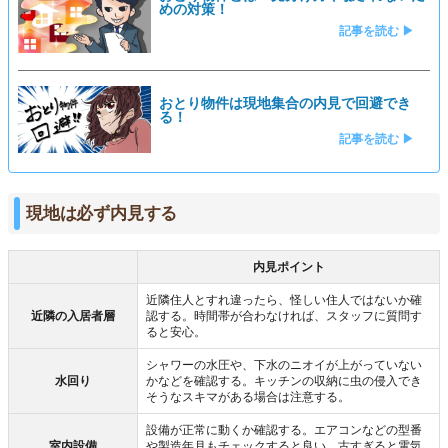
めの対策！
記事を読む ▶
おとり物件は現地集合の内見で回避でき
る！
記事を読む ▶
現地は必ず内見する
内見ポイント
近隣住人とすれ違ったら、怪しい住人ではないか確
近隣の入居者層
認する。時間帯が合わなければ、スタッフに質問す
ると安心。
シャワーの水圧や、下水のニオイが上がっていない
水回り
かなどを確認する。キッチンの収納に虫の侵入でき
そうなスキマがある場合は注意する。
設備が正常に動くか確認する。エアコンなどの型番
室内設備
や製造年月もチェックすると良い。古すぎると電気