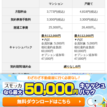
マンション
戸建て
月額料金
3,773円(税込)
4,818円(税込)
契約事務手数料
3,300円(税込)
3,300円(税込)
25,300円
26,400円
開通工事費
※
※
最大112,000円
最大112,000円
▼内訳
▼内訳
全員対象: 5,000円
全員対象: 5,000円
キャッシュバック
他社違約金負担:
他社違約金負担:
60,000円
60,000円
オプション追加等:
オプション追加等:
47,000円
47,000円
契約期間/違約金
縛りなし/0円
申し込み窓口
▶GMOとくとくBB光公式サイト
参考：GMOとくとくBB光 公式 (※ 開通工事費は36回分割払いで実質無料)
GMOとくとくBB光は、通信費を安く抑えたい人におすす
めの光回線です。料金プランがシンプルで、いつ解約して
も解約違約金が発生しないため安心して利用できます。