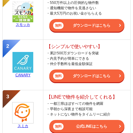
・550万件以上の圧倒的な物件数
・通知機能で物件を見逃さない
・最大5万円のお祝い金がもらえる
スモッカ
ダウンロードはこちら
【シンプルで使いやすい】
・累計500万ダウンロードを突破
・内見予約が簡単にできる
・仲介手数料を最低金額保証
CANARY
ダウンロードはこちら
【LINEで物件を紹介してくれる】
・一都三県ほぼすべての物件を網羅
・早朝から深夜まで相談可能
・ネットにない物件をタイムリーに紹介
スミカ
公式LINEはこちら