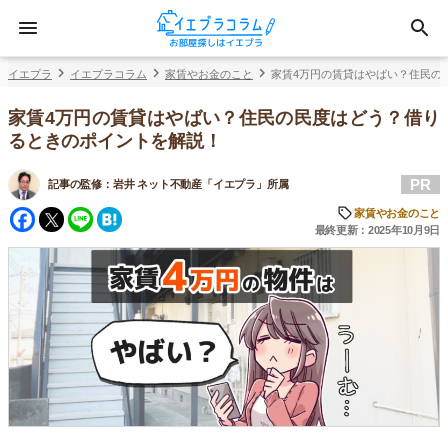
イエプラ
イエプラコラム
家賃やお金のこと
家賃4万円の賃貸はやばい？住民の
家賃4万円の賃貸はやばい？住民の民度はどう？借り
るときのポイントを解説！
PR
記事の監修：
岩井 ネット不動産「イエプラ」所属
Facebook
Twitter
Line
Hatena
家賃やお金のこと
最終更新：2025年10月9日