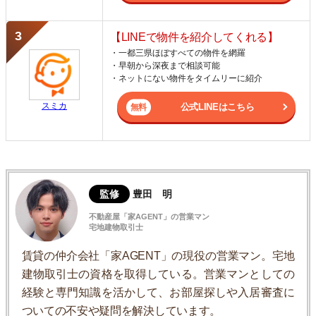
【LINEで物件を紹介してくれる】
・一都三県ほぼすべての物件を網羅
・早朝から深夜まで相談可能
・ネットにない物件をタイムリーに紹介
スミカ
公式LINEはこちら
監修
豊田 明
不動産屋「家AGENT」の営業マン
宅地建物取引士
賃貸の仲介会社「家AGENT」の現役の営業マン。宅地
建物取引士の資格を取得している。営業マンとしての
経験と専門知識を活かして、お部屋探しや入居審査に
ついての不安や疑問を解決しています。