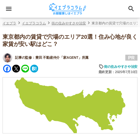
イエプラ
イエプラコラム
街の住みやすさや治安
東京都内の賃貸で穴場のエリア
東京都内の賃貸で穴場のエリア20選！住み心地が良く
家賃が安い駅はどこ？
PR
記事の監修：
豊田 不動産仲介「家AGENT」所属
Facebook
Twitter
Line
Hatena
街の住みやすさや治安
最終更新：2025年7月10日