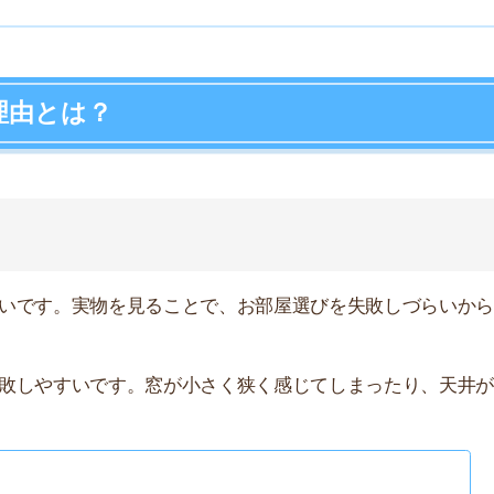
すいです。窓が小さく狭く感じてしまったり、天井が低い
店舗
ア
見なしで決めると失敗する？実際の体験談を公
記事を読む ▶
を内見しないで契約するリスクとは？
記事を読む ▶