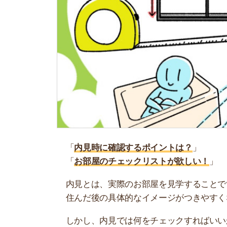
「
内見時に確認するポイントは？
」
「
お部屋のチェックリストが欲しい！
」
内見とは、実際のお部屋を見学することです。ニ
住んだ後の具体的なイメージがつきやすくなりま
しかし、内見では何をチェックすればいいか分か
ぐに引っ越ししたなんて話も…。
そこで当記事では、内見のチェックポイントを解
流れも解説しています。ぜひ参考にしてください