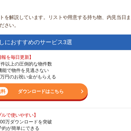
すすめのサービス3選
日更新】
上の圧倒的な物件数
件を見逃さない
お祝い金がもらえる
ダウンロードはこちら
街
いやすい】
一
ダウンロードを突破
同
単にできる
家
最低金額保証
部
ダウンロードはこちら
物
大
エ
を紹介してくれる】
引
すべての物件を網羅
シ