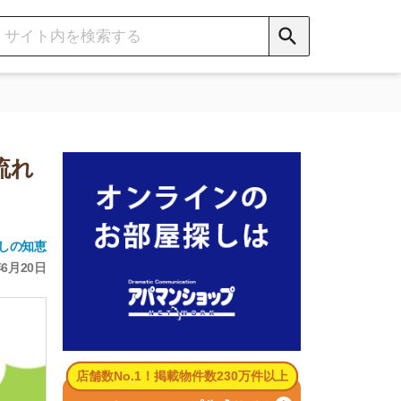
数No.1！掲載物件数230万件以上
パマンショップ公式サイト