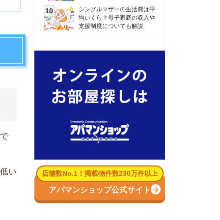
数No.1！掲載物件数230万件以上
パマンショップ公式サイト