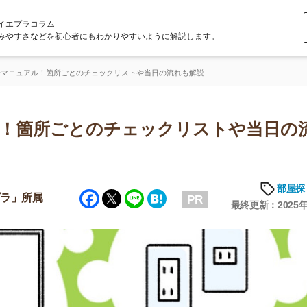
ラム
どを初心者にもわかりやすいように解説します。
！箇所ごとのチェックリストや当日の流れも解説
所ごとのチェックリストや当日の流れ
部屋探しの知恵
Facebook
Twitter
Line
Hatena
属
PR
最終更新：2025年6月20日
店舗
ア