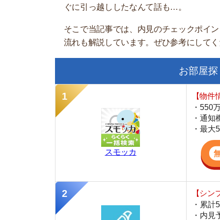
お部屋探しにお
【物件情報を毎
・550万件以
・通知機能で物
・最大5万円の
スモッカ
【シンプルで使
・累計500万
・内見予約が簡
・仲介手数料を
CANARY
【LINEで物件
・一都三県ほぼ