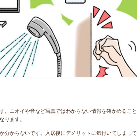
「
お
不
部
紹
メ
「
門
オイや音など写真ではわからない情報を確かめることで、
す。
らないです。入居後にデメリットに気付いてしまって、す
説しています。リストや用意する持ち物、内見当日までの
。