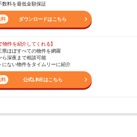
まで相談可能
地
物件をタイムリーに紹介
駅
公式LINEはこちら
1
2
3
かし、一人暮らしからファミリー世帯まで幅広い世帯の
しており、お客様の収入に見合った家賃を提案するな
4
こなっています。
5
6