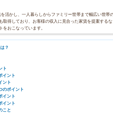
7
ト
8
イント
ト
ト
9
10
は？
。実物を見ることで、お部屋選びを失敗しづらいからで