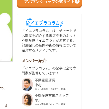
イエプラコラム」は、チャットで
部屋を紹介する来店不要のネット
動産屋「イエプラ」が運営する、
屋探しの疑問や街の情報について
介するメディアです。
ンバー紹介
イエプラコラム」の記事は全て専
家が監修しています！
不動産屋店長
中村
ネット不動産
「イエプラ」所属
不動産屋営業スタッフ
早川
ネット不動産
「イエプラ」所属
不動産屋営業スタッフ
村野
ネット不動産
「イエプラ」所属
不動産屋宅地建物取引士
舟木
ネット不動産
「イエプラ」所属