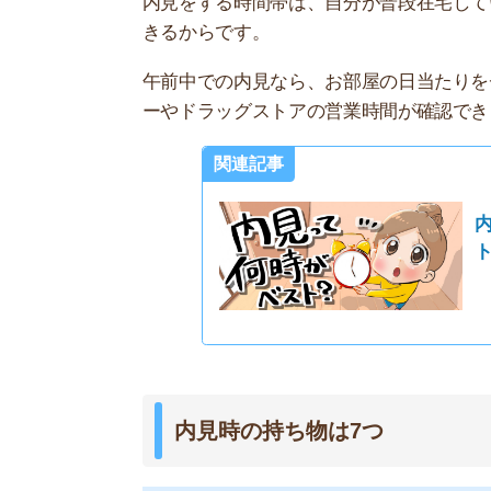
・スマートフォン
・メジャー
・ビー玉などの転がるもの
・お部屋の間取り図面
・スリッパと予備の靴下
・持ち込む家具家電のサイズが分かるメモ
・身分証明書と収入証明書
内見の際に必要な持ち物は主に7つあります。ス
ます。カメラの他にも、懐中電灯や方位磁石の代
お部屋の傾きを市食べるためのビー玉や、家具の
い人は、身分証明書と収入証明書をもっていって
関連記事
【賃貸】