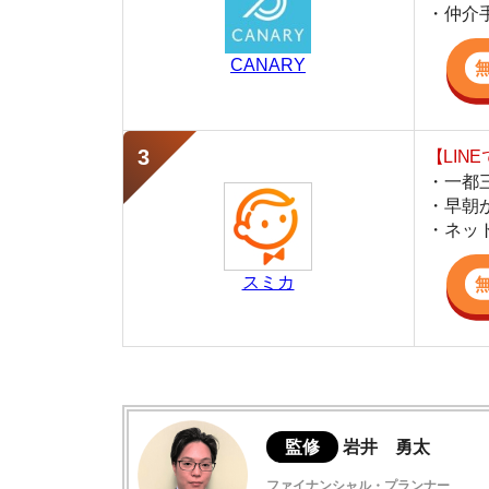
・早朝から深夜
・ネットにない
スミカ
監修
岩井 勇太
ファイナンシャル・プランナー
宅地建物取引士
日本FP協会認定のFP。お金に関する知識を活
生活費を算出しています。宅建士の資格も取得
ど、生活設計についてのトータルサポートをお
内見は必ずすべきと言われる理由とは？
予約～内見当日の流れ5ステップ