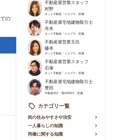
不動産屋営業主任
藤本
ネット不動産
「イエプラ」所属
不動産屋営業スタッフ
石塚
ネット不動産
「イエプラ」所属
不動産屋宅地建物取引士
豊田
不動産仲介
「家AGENT」所属
カテゴリ一覧
の住みやすさや治安
人暮らしの知識
棲に関する知識
賃やお金のこと
屋探しの知恵
件探しのマル秘情報
手不動産屋の評判
リアごとの家賃
っ越しの知識
ェアハウスの知識