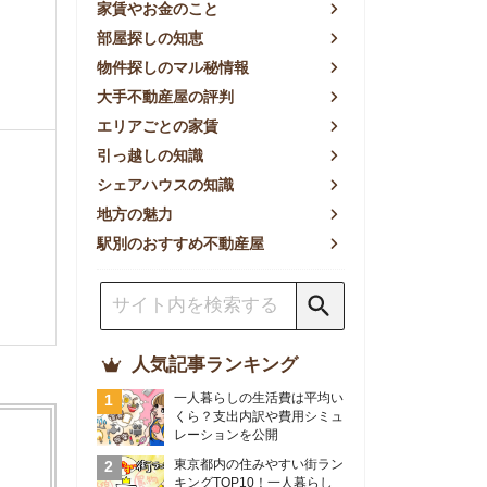
方の魅力
別のおすすめ不動産屋
人気記事ランキング
一人暮らしの生活費は平均い
くら？支出内訳や費用シミュ
レーションを公開
東京都内の住みやすい街ラン
キングTOP10！一人暮らし
におすすめの駅も公開
【2026年最新】
【2026年】賃貸サイトおす
すめランキング！全50社の
物件探しサイトを比較検証
おすすめの良い不動産屋ラン
キングTOP10！プロが賃貸
仲介業者を徹底比較
部屋探しアプリ全27社徹底
比較！物件探しアプリランキ
ングTOP5【ニーズ別】
賃貸の家賃保証会社で審査が