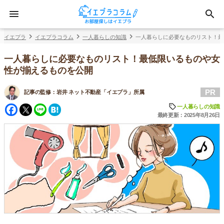
イエプラ
イエプラコラム
一人暮らしの知識
一人暮らしに必要なものリスト！最
一人暮らしに必要なものリスト！最低限いるものや女
性が揃えるものを公開
PR
記事の監修：
岩井 ネット不動産「イエプラ」所属
Facebook
Twitter
Line
Hatena
一人暮らしの知識
最終更新：2025年8月26日