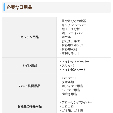
必要な日用品
・皿や箸などの食器
・キッチンペーパー
・包丁、まな板
・鍋、フライパン
キッチン用品
・ボウル
・おたま、菜箸
・食器用スポンジ
・食器用洗剤
・水切りネット
・トイレットペーパー
トイレ用品
・スリッパ
・トイレ拭きシート
・バスマット
・タオル類
バス・洗面用品
・ボディケア用品
・ヘアケア用品
・歯磨き用品
・フローリングワイパー
お部屋の掃除用品
・コロコロ
・ゴミ箱、ゴミ袋