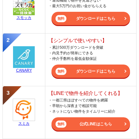
・通知機能で物件を見逃さない
・最大5万円のお祝い金がもらえる
スモッカ
ダウンロードはこちら
【シンプルで使いやすい】
・累計500万ダウンロードを突破
・内見予約が簡単にできる
・仲介手数料を最低金額保証
CANARY
ダウンロードはこちら
【LINEで物件を紹介してくれる】
・一都三県ほぼすべての物件を網羅
・早朝から深夜まで相談可能
・ネットにない物件をタイムリーに紹介
スミカ
公式LINEはこちら