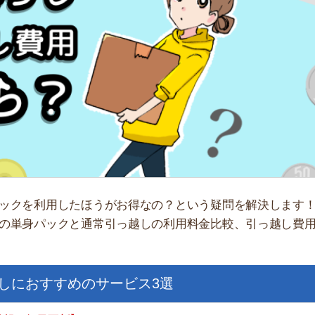
「
お
不
部
紹
メ
「
利用したほうがお得なの？という疑問を解決します！一人暮
門
パックと通常引っ越しの利用料金比較、引っ越し費用を抑え
すすめのサービス3選
日更新】
上の圧倒的な物件数
件を見逃さない
お祝い金がもらえる