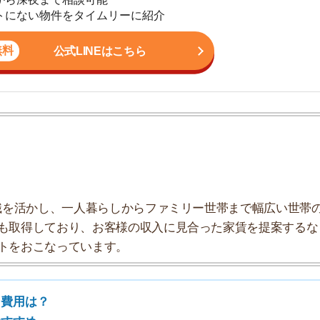
地
駅
かし、一人暮らしからファミリー世帯まで幅広い世帯の
しており、お客様の収入に見合った家賃を提案するな
こなっています。
1
？
2
3
4
5
費用は？
6