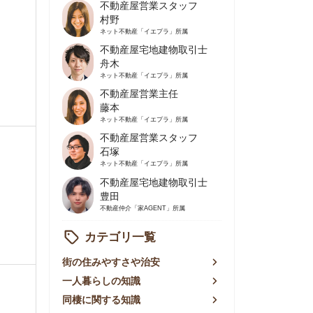
不動産屋営業主任
藤本
ネット不動産
「イエプラ」所属
不動産屋営業スタッフ
石塚
ネット不動産
「イエプラ」所属
不動産屋宅地建物取引士
豊田
不動産仲介
「家AGENT」所属
カテゴリ一覧
の住みやすさや治安
人暮らしの知識
棲に関する知識
賃やお金のこと
屋探しの知恵
件探しのマル秘情報
手不動産屋の評判
リアごとの家賃
っ越しの知識
ェアハウスの知識