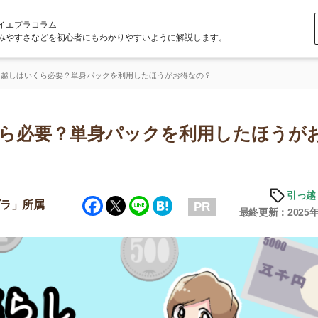
ラム
どを初心者にもわかりやすいように解説します。
ら必要？単身パックを利用したほうがお得なの？
要？単身パックを利用したほうがお得
引っ越しの知識
Facebook
Twitter
Line
Hatena
属
PR
最終更新：2025年6月20日
店舗
ア