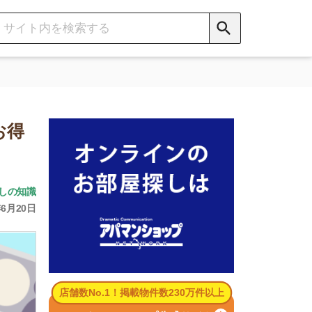
数No.1！掲載物件数230万件以上
パマンショップ公式サイト