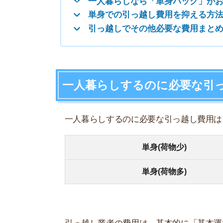
一人暮らしするのに必要な引っ越し費用は「約4～
単身(荷物少)
単身(荷物多)
引っ越し業者の費用は、基本的に「基本運賃」+「
す。
ただし、時期や移動距離によって、引っ越し費用
を記載しています。
1月
出発地
(繁
横浜
平均
(約45km)