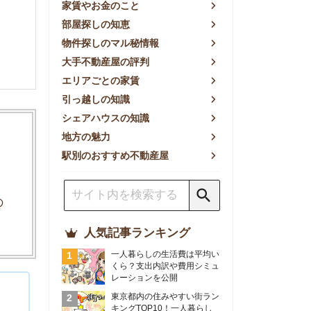
方の魅力
別のおすすめ不動産屋
人気記事ランキング
一人暮らしの生活費は平均い
くら？支出内訳や費用シミュ
レーションを公開
東京都内の住みやすい街ラン
キングTOP10！一人暮らし
におすすめの駅も公開
【2026年最新】
【2026年】賃貸サイトおす
すめランキング！全50社の
物件探しサイトを比較検証
おすすめの良い不動産屋ラン
キングTOP10！プロが賃貸
仲介業者を徹底比較
部屋探しアプリ全27社徹底
比較！物件探しアプリランキ
ングTOP5【ニーズ別】
賃貸の家賃保証会社で審査が