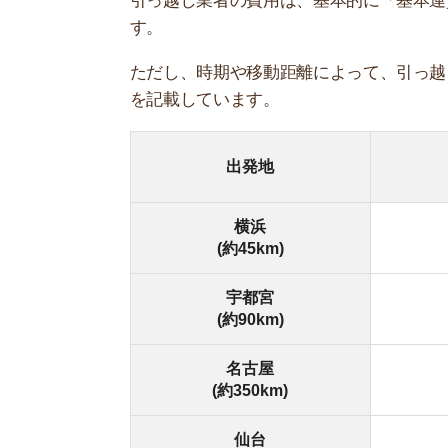
宇都宮
平均
(約90km)
名古屋
平均
(約350km)
仙台
平均
(約350km)
大阪
平均6
(約510km)
広島
平均6
(約800km)
福岡
平均6
(約1,000km)
国土交通省の「標準引越運送約款」を元に、引っ