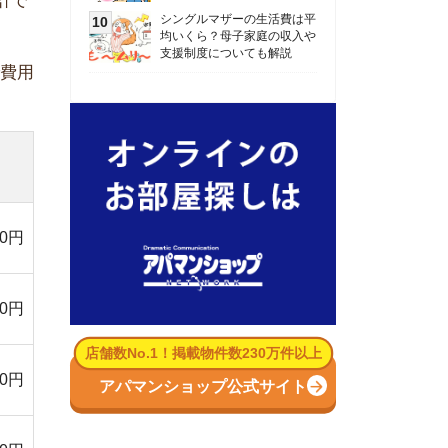
数No.1！掲載物件数230万件以上
パマンショップ公式サイト