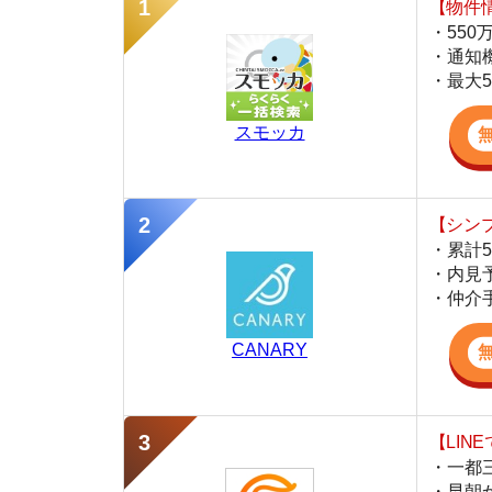
スモッカ
【シンプルで使
・累計500万
・内見予約が簡
・仲介手数料を
CANARY
【LINEで物件
・一都三県ほぼ
・早朝から深夜
・ネットにない
スミカ