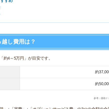
5万円」が目安です。
7
約37,000円
約50,000円
8
参考：価格ドットコム
9
実費」+「オプションサービス費」の3つの金額の合計で
10
が変わります。以下はすべて、東京へ引っ越す前提で費用
～4月
5月～12月
忙期)
(閑散期)
47,000～61,000円
平均37,000～49,000円