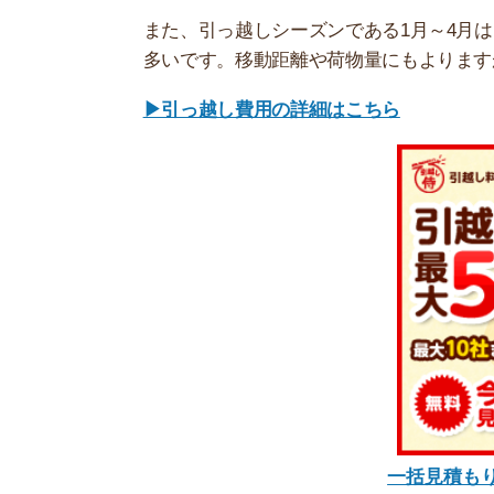
一括見積もりで引越
一人暮らしなら「単身パック」がお
引っ越しの「単身パック」とは、一人暮らし向け
運べないものです。
引っ越し業者によりサイズが違いますが、高さ170c
荷物を引き受けてくれます。
単身パックコンテナに積める荷物量例
・ダンボール(Mサイズ)×10
・衣装ケース×3
・スーツケース×1
・布団セット×1
・2ドア冷蔵庫×1
・全自動洗濯機4kg×1