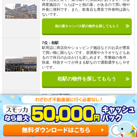
商業施設の「ららぽーと柏の葉」があるので買い物や
外食に便利です。また、飲食店も豊富で外食時は困ら
ないです。
柏の葉キャンパス駅の物件を探してもらう
7位：柏駅
駅周辺に商店街やショッピング施設などのお店が豊富
で買い物に困らないです。居酒屋やカラオケなどもあ
るので休日のお出かけも楽しめます。常磐線の各停、
快速、特急すべてが停まる駅なので通勤通学もしやす
いです。
柏駅の物件を探してもらう
8位：海浜幕張駅
駅周辺には大型ショッピングモールがあるので買い物
には困らないです。さらに緑があふれる公園が海岸沿
いにあるので夏にはバーベキューや海水浴で楽しめま
す。「幕張メッセ」「ZOZOマリンスタジアム」があ
るのでイベント時は駅が混雑します。
海浜幕張駅の物件を探してもらう