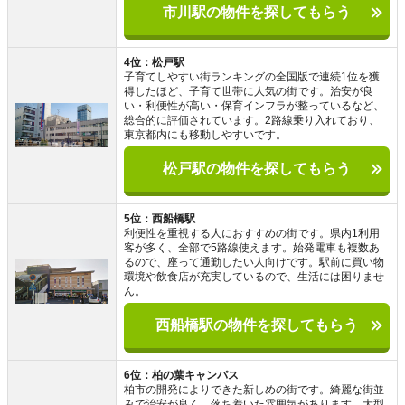
市川駅の物件を探してもらう
4位：松戸駅
子育てしやすい街ランキングの全国版で連続1位を獲
得したほど、子育て世帯に人気の街です。治安が良
い・利便性が高い・保育インフラが整っているなど、
総合的に評価されています。2路線乗り入れており、
東京都内にも移動しやすいです。
松戸駅の物件を探してもらう
5位：西船橋駅
利便性を重視する人におすすめの街です。県内1利用
客が多く、全部で5路線使えます。始発電車も複数あ
るので、座って通勤したい人向けです。駅前に買い物
環境や飲食店が充実しているので、生活には困りませ
ん。
西船橋駅の物件を探してもらう
6位：柏の葉キャンパス
柏市の開発によりできた新しめの街です。綺麗な街並
みで治安が良く、落ち着いた雰囲気があります。大型