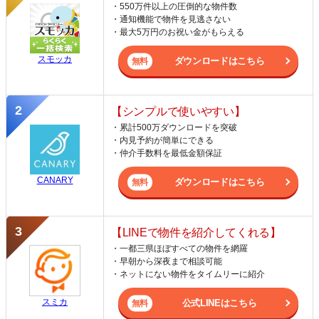
・550万件以上の圧倒的な物件数
・通知機能で物件を見逃さない
・最大5万円のお祝い金がもらえる
スモッカ
ダウンロードはこちら
【シンプルで使いやすい】
・累計500万ダウンロードを突破
・内見予約が簡単にできる
・仲介手数料を最低金額保証
CANARY
ダウンロードはこちら
【LINEで物件を紹介してくれる】
・一都三県ほぼすべての物件を網羅
・早朝から深夜まで相談可能
・ネットにない物件をタイムリーに紹介
スミカ
公式LINEはこちら