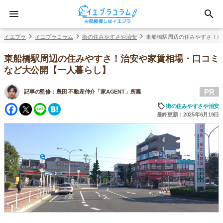
イエプラ
イエプラコラム
街の住みやすさや治安
東船橋駅周辺の住みやすさ！治
東船橋駅周辺の住みやすさ！治安や家賃相場・口コミ
など大公開【一人暮らし】
PR
記事の監修：
豊田 不動産仲介「家AGENT」所属
Facebook
Twitter
Line
Hatena
街の住みやすさや治安
最終更新：2025年6月19日