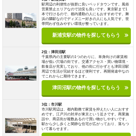
駅周辺の利便性が抜群に良いベッドタウンです。風俗
営業禁止エリアなので治安も良いです。東京駅まで1
本で行けるので、都内通勤の人にもおすすめです。舞
浜の隣駅なのでディズニー好きの人にも人気です。世
帯問わず住みやすい環境が整っています。
新浦安駅の物件を探してもらう
2位：津田沼駅
千葉県内の主要駅の1つのわりに、単身向けの家賃相
場が低い穴場の街です。交通アクセス・買い物環境・
飲食店が充実しており、他の街に行かずとも津田沼駅
周辺で生活が完結するほど便利です。再開発途中なの
でこれからに期待できます。
津田沼駅の物件を探してもらう
3位：市川駅
市川駅周辺は、都内勤務で家賃を抑えたい人におすす
めです。江戸川の対岸が東京という近さです。商業施
設や、商店街が複数あるので買い物がしやすいです。
駅から少し歩くと閑静な住宅が広がっており、落ちつ
いて暮らせます。