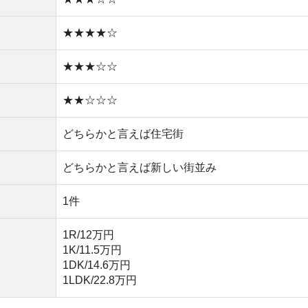
1K/11.5万円
1DK/14.6万円
1LDK/22.8万円
い
や買い物環境など、全ての情報を調べるのが面倒なら不動
モッカ
」がおすすめです。550万件以上の物件を取り扱っ
るので、ぜひ利用してみてください。
産屋に行く必要なし！
無料ダウンロード