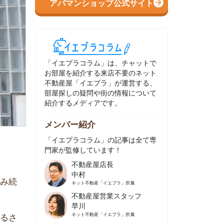
イエプラコラム」は、チャットで
部屋を紹介する来店不要のネット
動産屋「イエプラ」が運営する、
屋探しの疑問や街の情報について
介するメディアです。
ンバー紹介
イエプラコラム」の記事は全て専
家が監修しています！
不動産屋店長
中村
ネット不動産
「イエプラ」所属
不動産屋営業スタッフ
早川
ネット不動産
「イエプラ」所属
不動産屋営業スタッフ
村野
ネット不動産
「イエプラ」所属
不動産屋宅地建物取引士
舟木
ネット不動産
「イエプラ」所属