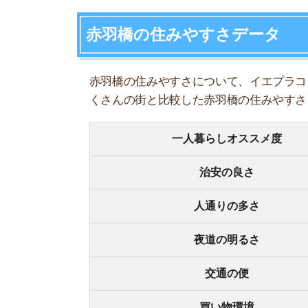
人通りの多さ
夜道の明るさ
交通の便
買い物環境
コンビニの多さ
飲食店の多さ
娯楽施設
住宅街or繁華街
古い街並みor新しい街並み
警察署や交番(駅500m圏内)