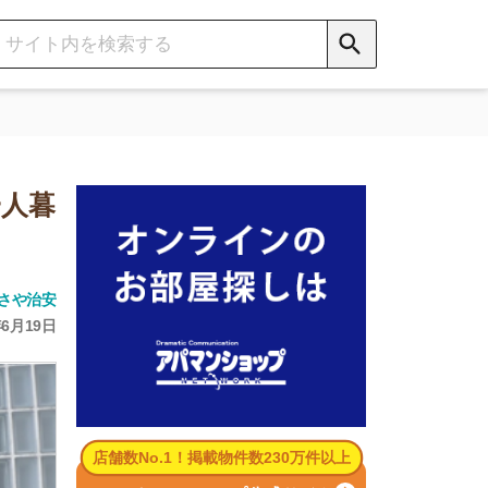
数No.1！掲載物件数230万件以上
パマンショップ公式サイト