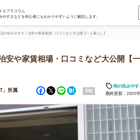
ラム
どを初心者にもわかりやすいように解説します。
すさ！治安や家賃相場・口コミなど大公開【一人暮らし】
や家賃相場・口コミなど大公開【一人暮
街の住みやすさや治安
Facebook
Twitter
Line
Hatena
PR
最終更新：2025年6月19日
店舗
ア