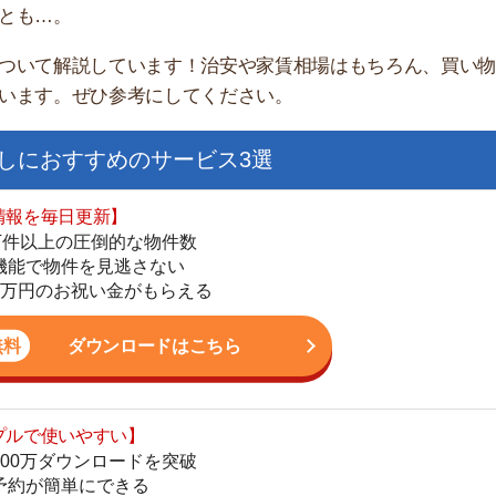
すすめのサービス3選
日更新】
上の圧倒的な物件数
件を見逃さない
お祝い金がもらえる
ダウンロードはこちら
街
いやすい】
一
ダウンロードを突破
同
単にできる
家
最低金額保証
部
ダウンロードはこちら
物
大
エ
を紹介してくれる】
引
すべての物件を網羅
シ