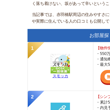
お部屋探しにお
【物件情報を毎
・550万件以
・通知機能で物
・最大5万円の
スモッカ
【シンプルで使
・累計500万
・内見予約が簡
・仲介手数料を
CANARY
【LINEで物件
・一都三県ほぼ