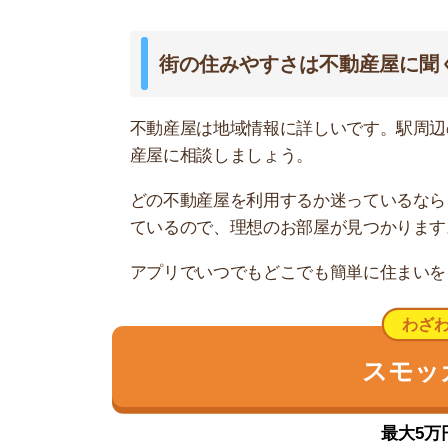
最大5万円分の
東京タワー下の穏やかな住宅街
赤羽橋駅は都営大江戸線が乗り入れていて、乗り換
ます。また芝公園駅と麻布十番駅が徒歩圏内にあ
駅周辺には「成城石井」や「東麻布商店街」の個
困りません。
飲食店が多い「東麻布商店街」と、桜田通り沿い
す。また、隣の麻布十番駅まで出れば飲食店が豊
赤羽橋口側には、日本で最も古い公園の1つ「芝
おすすめのスポットで、地域住民が多く訪れてい
全体的に一戸建てが少なく、マンションやビルが