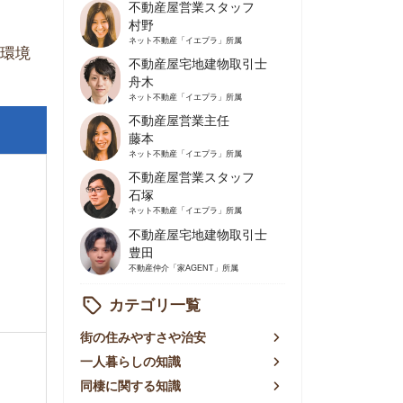
不動産屋営業主任
藤本
ネット不動産
「イエプラ」所属
不動産屋営業スタッフ
石塚
ネット不動産
「イエプラ」所属
不動産屋宅地建物取引士
豊田
不動産仲介
「家AGENT」所属
カテゴリ一覧
の住みやすさや治安
人暮らしの知識
棲に関する知識
賃やお金のこと
屋探しの知恵
件探しのマル秘情報
手不動産屋の評判
リアごとの家賃
っ越しの知識
ェアハウスの知識