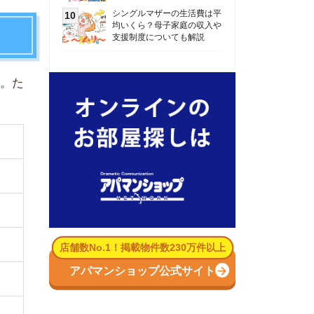
数No.1！掲載物件数230万件以上
パマンショップ公式サイト