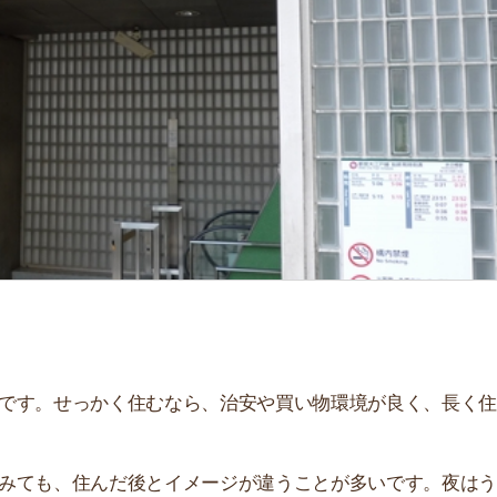
「
お
不
部
紹
メ
「
門
せっかく住むなら、治安や買い物環境が良く、長く住み続
、住んだ後とイメージが違うことが多いです。夜はうるさ
。
解説しています！治安や家賃相場はもちろん、買い物環境
。ぜひ参考にしてください。