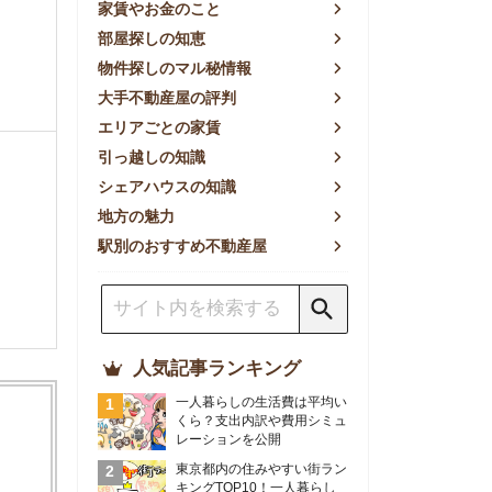
方の魅力
別のおすすめ不動産屋
人気記事ランキング
一人暮らしの生活費は平均い
くら？支出内訳や費用シミュ
レーションを公開
東京都内の住みやすい街ラン
キングTOP10！一人暮らし
におすすめの駅も公開
【2026年最新】
【2026年】賃貸サイトおす
すめランキング！全50社の
物件探しサイトを比較検証
おすすめの良い不動産屋ラン
キングTOP10！プロが賃貸
仲介業者を徹底比較
部屋探しアプリ全27社徹底
比較！物件探しアプリランキ
ングTOP5【ニーズ別】
賃貸の家賃保証会社で審査が