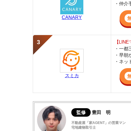
・早朝から深夜
・ネットにない
スミカ
監修
豊田 明
不動産屋「家AGENT」の営業マン
宅地建物取引士
賃貸の仲介会社「家AGENT」の現役の営業マ
ての経験と専門知識を活かして、お部屋探しや
赤羽橋の住みやすさデータ
東京タワー下の穏やかな住宅街
赤羽橋駅周辺の特徴や雰囲気について
赤羽橋周辺は治安が良い