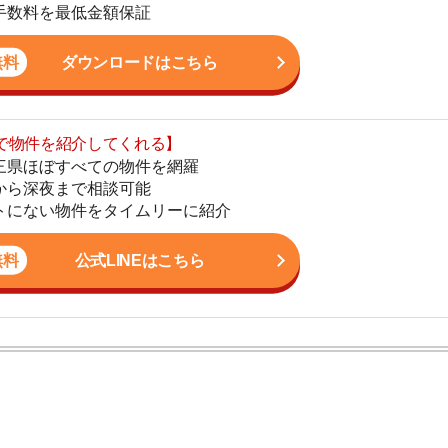
まで相談可能
地
物件をタイムリーに紹介
駅
公式LINEはこちら
1
2
ン。宅地建物取引士の資格を取得している。営業マンとし
3
入居審査についての不安や疑問を解決しています。
4
5
6