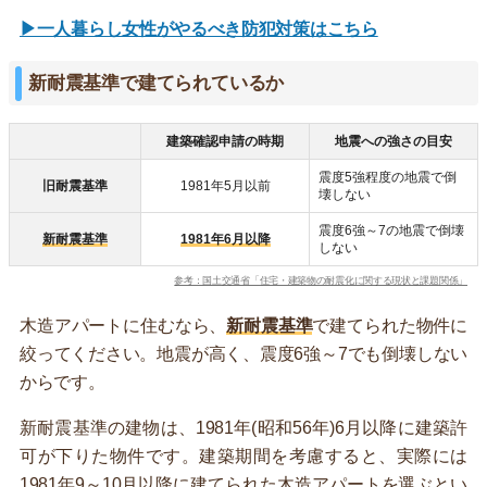
▶一人暮らし女性がやるべき防犯対策はこちら
新耐震基準で建てられているか
建築確認申請の時期
地震への強さの目安
震度5強程度の地震で倒
旧耐震基準
1981年5月以前
壊しない
震度6強～7の地震で倒壊
新耐震基準
1981年6月以降
しない
参考：国土交通省「住宅・建築物の耐震化に関する現状と課題関係」
木造アパートに住むなら、
新耐震基準
で建てられた物件に
絞ってください。地震が高く、震度6強～7でも倒壊しない
からです。
新耐震基準の建物は、1981年(昭和56年)6月以降に建築許
可が下りた物件です。建築期間を考慮すると、実際には
1981年9～10月以降に建てられた木造アパートを選ぶとい