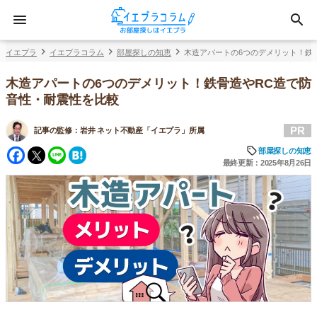
イエプラ
イエプラコラム
部屋探しの知恵
木造アパートの6つのデメリット！鉄
木造アパートの6つのデメリット！鉄骨造やRC造で防
音性・耐震性を比較
PR
記事の監修：
岩井 ネット不動産「イエプラ」所属
Facebook
Twitter
Line
Hatena
部屋探しの知恵
最終更新：2025年8月26日