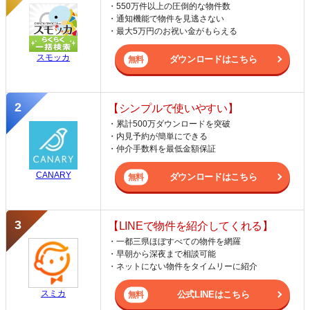
・550万件以上の圧倒的な物件数
・通知機能で物件を見逃さない
・最大5万円のお祝い金がもらえる
スモッカ
ダウンロードはこちら
【シンプルで使いやすい】
・累計500万ダウンロードを突破
・内見予約が簡単にできる
・仲介手数料を最低金額保証
CANARY
ダウンロードはこちら
【LINEで物件を紹介してくれる】
・一都三県ほぼすべての物件を網羅
・早朝から深夜まで相談可能
・ネットにない物件をタイムリーに紹介
スミカ
公式LINEはこちら