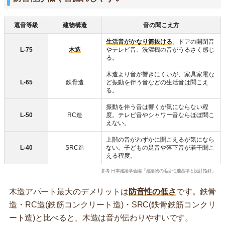
遮音等級
建物構造
音の聞こえ方
生活音がかなり筒抜ける
。ドアの開閉音
L-75
木造
やテレビ音、洗濯機の音がうるさく感じ
る。
木造より音が響きにくいが、家具家電な
L-65
鉄骨造
ど振動を伴う音などの生活音は聞こえ
る。
振動を伴う音は響くが気にならない程
L-50
RC造
度。テレビ音やシャワー音ならほぼ聞こ
えない。
上階の音がわずかに聞こえるが気になら
L-40
SRC造
ない。子どもの足音や落下音が若干聞こ
える程度。
参考:日本建築学会編「建築物の遮音性能基準と設計指針」
木造アパート最大のデメリットは
防音性の低さ
です。鉄骨
造・RC造(鉄筋コンクリート造)・SRC(鉄骨鉄筋コンクリ
ート造)と比べると、木造は音が伝わりやすいです。