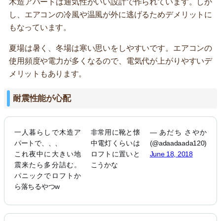
木造アパートは通気性がいい設計で作られています。しか
し、エアコンの冷風や温風が外に逃げるためデメリットに
もなっています。
夏場は暑く、冬場は寒い思いをしやすいです。エアコンの
使用頻度や電力が多くなるので、電気代が上がりやすいデ
メリットもあります。
耐震性能が心配
一人暮らしで木造ア
非常用に靴と懐
— あだち さやか
パートで、、、
中電灯くらいは
(@adaadaada120)
これ夜中に大きい地
ロフトに置いと
June 18, 2018
震来たら多分詰む。
こうかな
パニックでロフトか
ら落ちるやつw