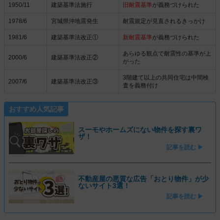
1950/11
建築基準法施行
旧耐震基準
が義務づけられた
1978/6
宮城県沖地震発生
耐震規定が見直されるきっかけ
1981/6
建築基準法改正①
新耐震基準
が義務づけられた
あらゆる観点で耐震性の基準が上
2000/6
建築基準法改正②
がった
3階建て以上の共同住宅は中間検
2007/6
建築基準法改正③
査を義務付け
おすすめ人気記事
スーモやホームズにない物件を探す裏ワ
ザ！
記事を読む ▶
不動産屋の悪質な広告「おとり物件」が少
ないサイト3選！
記事を読む ▶