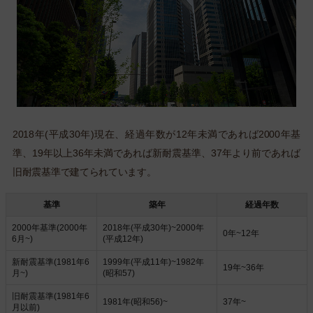
2018年(平成30年)現在、経過年数が12年未満であれば2000年基
準、19年以上36年未満であれば新耐震基準、37年より前であれば
旧耐震基準で建てられています。
基準
築年
経過年数
2000年基準(2000年
2018年(平成30年)~2000年
0年~12年
6月~)
(平成12年)
新耐震基準(1981年6
1999年(平成11年)~1982年
19年~36年
月~)
(昭和57)
旧耐震基準(1981年6
1981年(昭和56)~
37年~
月以前)