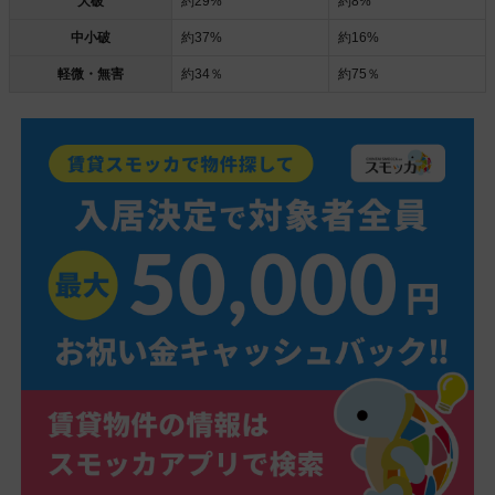
大破
約29%
約8%
中小破
約37%
約16%
軽微・無害
約34％
約75％