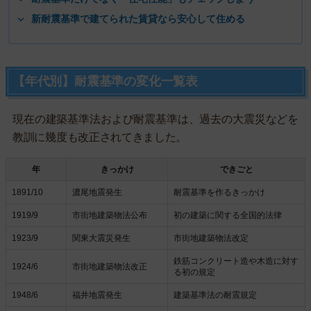
新耐震基準で建てられた賃貸なら安心して住める
【年代別】耐震基準の変化一覧表
現在の建築基準法および耐震基準は、過去の大震災などを
教訓に幾度も改正されてきました。
年
きっかけ
できごと
1891/10
濃尾地震発生
耐震基準を作るきっかけ
1919/9
市街地建築物法公布
初の建築に関する全国的法律
1923/9
関東大震災発生
市街地建築物法改定
鉄筋コンクリート造や木造に対す
1924/6
市街地建築物法改正
る初の規定
1948/6
福井地震発生
建築基準法の耐震規定