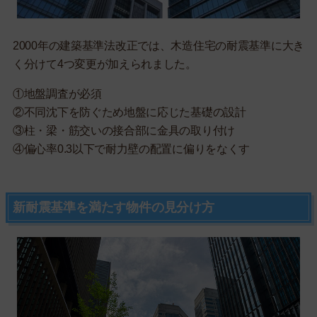
2000年の建築基準法改正では、木造住宅の耐震基準に大き
く分けて4つ変更が加えられました。
①地盤調査が必須
②不同沈下を防ぐため地盤に応じた基礎の設計
③柱・梁・筋交いの接合部に金具の取り付け
④偏心率0.3以下で耐力壁の配置に偏りをなくす
新耐震基準を満たす物件の見分け方