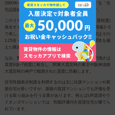
2000年4月1日に、住宅の品質確保の促進等に関する「住
宅品質確保法」が施行されて盛り込まれた内容です。
このうち地震に関しては、極めて希に(数百年に一度程度)
発生する地震でも倒崩壊しにくい構造躯体を耐震等級1~3
で表し、耐震等級1は倒崩壊しにくい・耐震等級2はその
1.25倍・耐震等級3はその1.5倍倒崩壊しにくい耐震性を備
えた構造躯体であることを示します。
なお、数百年に一度程度と想定される地震の揺れの強さは
震度6強~7程度に相当し、関東大震災時の東京や阪神淡路
大震災時の神戸で観測された震度に匹敵します。
住宅性能表示制度を利用するのは主に分譲マンションや新
築住宅が多いですが、新築の賃貸マンションでも評価を受
ける取り組みを行う企業があります。例えばUR賃貸やラ
イオンズマンションでは、性能評価付き賃貸住宅が建てら
れています。