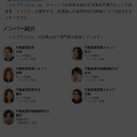
「イエプラコラム」は、チャットでお部屋を紹介する来店不要のネット不動
産屋「イエプラ」が運営する、部屋探しの疑問や街の情報について紹介する
メディアです。
メンバー紹介
「イエプラコラム」の記事は全て専門家が監修しています！
不動産屋店長
不動産屋営業スタッフ
中村
早川
ネット不動産
ネット不動産
「イエプラ」所属
「イエプラ」所属
不動産屋営業スタッフ
不動産屋宅地建物取引士
村野
舟木
ネット不動産
ネット不動産
「イエプラ」所属
「イエプラ」所属
不動産屋営業主任
不動産屋営業スタッフ
藤本
石塚
ネット不動産
ネット不動産
「イエプラ」所属
「イエプラ」所属
不動産屋宅地建物取引士
豊田
不動産仲介
「家AGENT」所属