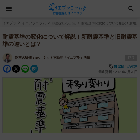
イエプラ
イエプラコラム
部屋探しの知恵
耐震基準の変化について解説！新耐震
耐震基準の変化について解説！新耐震基準と旧耐震基
準の違いとは？
PR
記事の監修：
岩井 ネット不動産「イエプラ」所属
Facebook
Twitter
Line
Hatena
部屋探しの知恵
最終更新：2025年6月20日