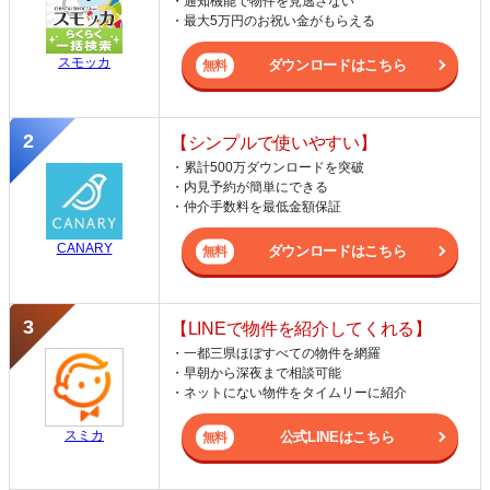
・通知機能で物件を見逃さない
・最大5万円のお祝い金がもらえる
スモッカ
ダウンロードはこちら
【シンプルで使いやすい】
・累計500万ダウンロードを突破
・内見予約が簡単にできる
・仲介手数料を最低金額保証
CANARY
ダウンロードはこちら
【LINEで物件を紹介してくれる】
・一都三県ほぼすべての物件を網羅
・早朝から深夜まで相談可能
・ネットにない物件をタイムリーに紹介
スミカ
公式LINEはこちら