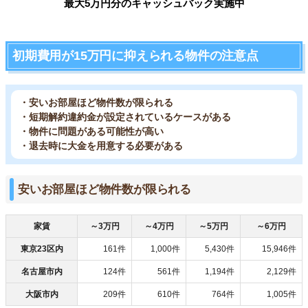
最大5万円分のキャッシュバック実施中
初期費用が15万円に抑えられる物件の注意点
・安いお部屋ほど物件数が限られる
・短期解約違約金が設定されているケースがある
・物件に問題がある可能性が高い
・退去時に大金を用意する必要がある
安いお部屋ほど物件数が限られる
家賃
～3万円
～4万円
～5万円
～6万円
東京23区内
161件
1,000件
5,430件
15,946件
名古屋市内
124件
561件
1,194件
2,129件
大阪市内
209件
610件
764件
1,005件