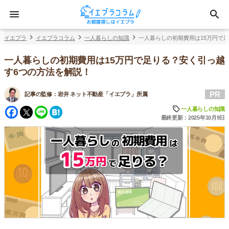
イエプラ
イエプラコラム
一人暮らしの知識
一人暮らしの初期費用は15万円で
一人暮らしの初期費用は15万円で足りる？安く引っ越
す6つの方法を解説！
PR
記事の監修：
岩井 ネット不動産「イエプラ」所属
Facebook
Twitter
Line
Hatena
一人暮らしの知識
最終更新：2025年10月9日