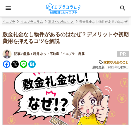
イエプラ
イエプラコラム
家賃やお金のこと
敷金礼金なし物件があるのはなぜ？
敷金礼金なし物件があるのはなぜ？デメリットや初期
費用を抑えるコツを解説
PR
記事の監修：
岩井 ネット不動産「イエプラ」所属
Facebook
Twitter
Line
Hatena
家賃やお金のこと
最終更新：2025年8月26日