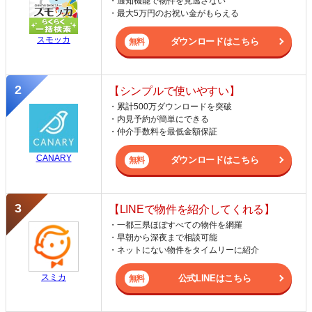
・通知機能で物件を見逃さない
・最大5万円のお祝い金がもらえる
スモッカ
ダウンロードはこちら
【シンプルで使いやすい】
・累計500万ダウンロードを突破
・内見予約が簡単にできる
・仲介手数料を最低金額保証
CANARY
ダウンロードはこちら
【LINEで物件を紹介してくれる】
・一都三県ほぼすべての物件を網羅
・早朝から深夜まで相談可能
・ネットにない物件をタイムリーに紹介
スミカ
公式LINEはこちら