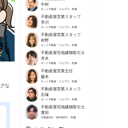
不動産屋営業スタッフ
早川
ネット不動産
「イエプラ」所属
不動産屋営業スタッフ
村野
ネット不動産
「イエプラ」所属
不動産屋宅地建物取引士
舟木
ネット不動産
「イエプラ」所属
不動産屋営業主任
藤本
ネット不動産
「イエプラ」所属
不動産屋営業スタッフ
石塚
ネット不動産
「イエプラ」所属
不動産屋宅地建物取引士
豊田
不動産仲介
「家AGENT」所属
カテゴリ一覧
の住みやすさや治安
人暮らしの知識
棲に関する知識