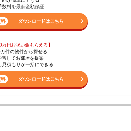
の物件から探せる
てお部屋を提案
4
りが一括にできる
ダウンロードはこちら
5
6
7
8
ン。宅地建物取引士の資格を取得している。営業マンとし
入居審査についての不安や疑問を解決しています。
9
10