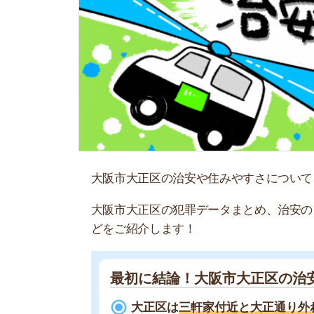
大阪市大正区の治安や住みやすさについて、24区
大阪市大正区の犯罪データまとめ、治安の良い駅
どをご紹介します！
最初に結論！大阪市大正区の治安
大正区は
三軒家付近と大正通り外れの路
大正通り沿いや大正警察署周辺
の治安は
お部屋探しなら
スモッカ
がおすすめ！