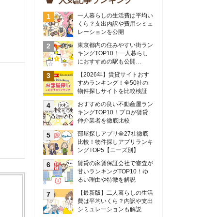
物件探しサイトを比較検証
おすすめの良い不動産屋ラン
キングTOP10！プロが賃貸
仲介業者を徹底比較
部屋探しアプリ全27社徹底
比較！物件探しアプリランキ
ングTOP5【ニーズ別】
賃貸の家賃保証会社で審査が
甘いランキングTOP10！ゆ
るい理由や特徴を解説
【最新版】二人暮らしの生活
費は平均いくら？内訳や支出
シミュレーションも解説
東京のおすすめ不動産会社ラ
ンキングTOP10を大公開！
カップルの同棲におすすめの
間取りは？実例をもとに最適
なお部屋を解説！
シングルマザーの生活費は平
均いくら？母子家庭の収入や
支援制度についても解説