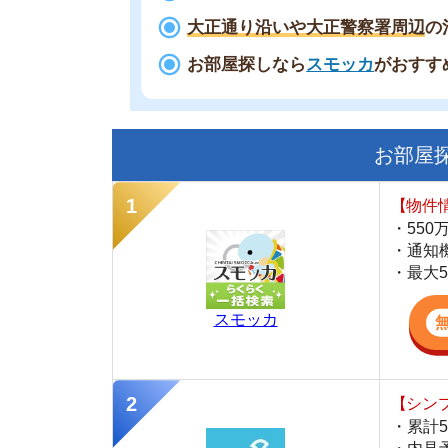
お部屋探しに
【物件情報を毎
・550万件以
・通知機能で物
・最大5万円の
スモッカ
【シンプルで使
・累計500万
・内見予約が簡
・仲介手数料を
CANARY
【最大10万円