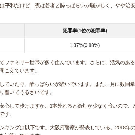
てうるさいです。
て歩けますが、1本外れると街灯が少なく暗いので、どの
グは以下です。大阪府警察が発表している、2018年の犯
しています。
区
犯罪率
城東区
0.88%
住吉区
0.95%
西淀川区
0.97%
旭区
1.02%
鶴見区
1.07%