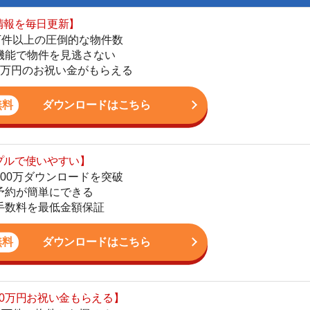
お祝い金もらえる】
の物件から探せる
てお部屋を提案
りが一括にできる
ダウンロードはこちら
罪認知件数
を基に、発生率をまとめました。2018年中の
ランキングを付けています。
低い(24区中)
犯罪発生率
19位
0.11%