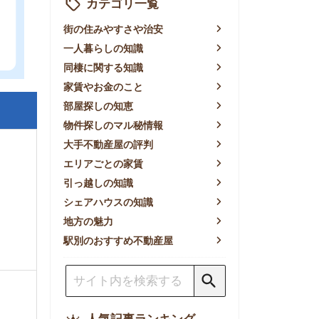
賃やお金のこと
屋探しの知恵
件探しのマル秘情報
手不動産屋の評判
リアごとの家賃
っ越しの知識
ェアハウスの知識
方の魅力
別のおすすめ不動産屋
人気記事ランキング
一人暮らしの生活費は平均い
くら？支出内訳や費用シミュ
レーションを公開
東京都内の住みやすい街ラン
キングTOP10！一人暮らし
におすすめの駅も公開
【2026年最新】
【2026年】賃貸サイトおす
すめランキング！全50社の