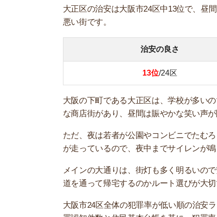
が走っているので、夜中までサイレンが鳴り響い
メインの大通りは、街灯も多く明るいので安心し
道を通って帰宅するのかルート選びが大切です。
大阪市24区全体の犯罪率が低い順の治安ランキン
罪認知件数と住民基本台帳を基に、犯罪率を計算
1位
2位
3位
4位
5位