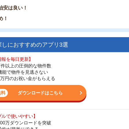
家
部
おすすめのアプリ3選
物
大
日更新】
上の圧倒的な物件数
エ
件を見逃さない
引
お祝い金がもらえる
シ
地
ダウンロードはこちら
駅
いやすい】
ダウンロードを突破
単にできる
最低金額保証
1
ダウンロードはこちら
2
お祝い金もらえる】
3