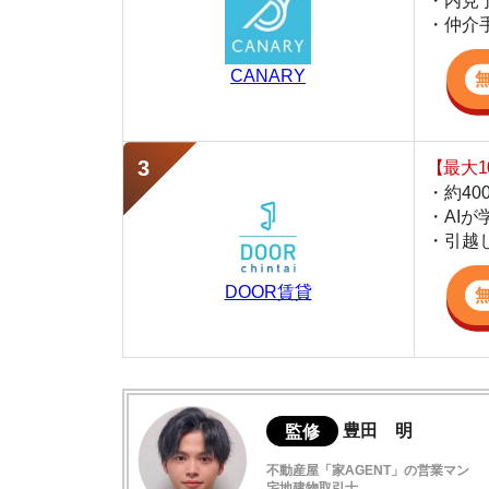
・約400万件
・AIが学習し
・引越し見積も
DOOR賃貸
監修
豊田 明
不動産屋「家AGENT」の営業マン
宅地建物取引士
賃貸の仲介会社「家AGENT」の現役の営業マ
ての経験と専門知識を活かして、お部屋探しや
大正区の治安は良いの？悪いの？
大正区の犯罪データ
大正区の治安の良い場所は？
大正区の中で最も治安が悪い場所は？