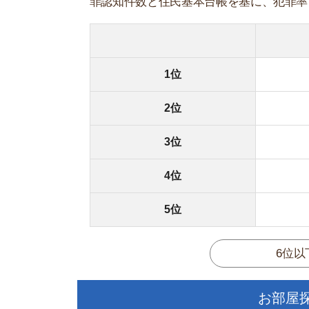
6位以下の治
お部屋探しに
【物件情報を毎
・550万件以
・通知機能で物
・最大5万円の
スモッカ
【シンプルで使
・累計500万
・内見予約が簡
・仲介手数料を
CANARY