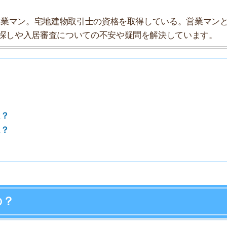
和だけど、夜は若者と酔っぱらいが騒がしく、やや治安が
犯罪率(1位の犯罪率)
1.37%(0.88%)
ミリー世帯が多く住んでいます。さらに、活気のある大き
ています。
たり、酔っぱらいが騒いでいます。また、月に数回暴走族