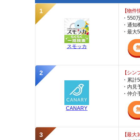
【最大10万円
・約400万件
・AIが学習し
・引越し見積も
DOOR賃貸
大正区の犯罪データ
大正区の治安について、
大阪府警察が発表した犯
犯罪統計の確定版のデータで、発生率が低い順に
発生率が
粗暴犯