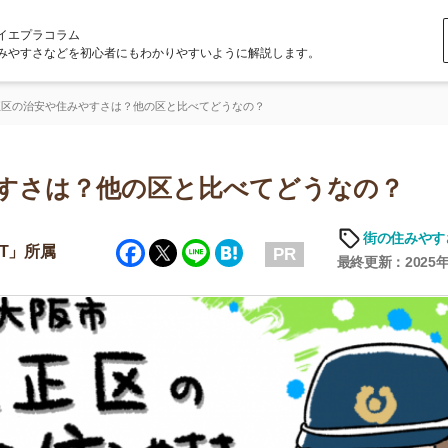
ラム
どを初心者にもわかりやすいように解説します。
住みやすさは？他の区と比べてどうなの？
は？他の区と比べてどうなの？
街の住みやすさや治安
「
Facebook
Twitter
Line
Hatena
PR
お
最終更新：2025年6月19日
不
部
紹
メ
「
門