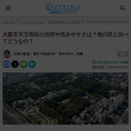
イエプラ
イエプラコラム
街の住みやすさや治安
大阪市天王寺区の治安や住みや
大阪市天王寺区の治安や住みやすさは？他の区と比べ
てどうなの？
PR
記事の監修：
豊田 不動産仲介「家AGENT」所属
Facebook
Twitter
Line
Hatena
街の住みやすさや治安
最終更新：2025年6月19日