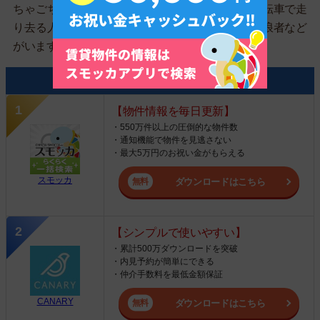
ちゃごちゃとした地域です。大きな声を出して自転車で走
り去る人、歩きながら独り言を繰り返している浮浪者など
がいます。
お部屋探しにおすすめのアプリ3選
【物件情報を毎日更新】
・550万件以上の圧倒的な物件数
・通知機能で物件を見逃さない
・最大5万円のお祝い金がもらえる
スモッカ
ダウンロードはこちら
【シンプルで使いやすい】
・累計500万ダウンロードを突破
・内見予約が簡単にできる
・仲介手数料を最低金額保証
CANARY
ダウンロードはこちら