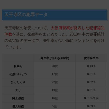
天王寺区の犯罪データ
天王寺区の治安について、
大阪府警察が発表した犯罪認知
件数
を基に、発生率をまとめました。2018年中の犯罪統計
の確定版のデータで、発生率が低い順にランキングを付け
ています。
発生率が低い(24区中)
犯罪発生率
粗暴犯
20位
0.13%
公然わいせつ
17位
0.01%
ひったくり
22位
0.02%
スリ
13位
0.01%
路上強盗
16位
0.01%未満
侵入窃盗
5位
0.03%