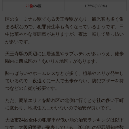
20位
/24区
1.75%(0.88%)
区のターミナル駅である天王寺駅があり、観光客も多く集
まる駅なので、犯罪発生率も高くなっているようです。日
中は華やかな雰囲気がありますが、夜は一転して酔っ払い
が多いです。
天王寺駅の周辺には居酒屋やラブホテルが多いうえ、徒歩
圏内に西成区の「あいりん地区」があります。
酔っぱらいやホームレスなどが多く、粗暴やスリが発生し
ているので、夜遅くに一人で出歩かない、防犯ブザーを持
つなどの自衛が必要です。
ただ、商業エリアを離れ区の北側に行くと寺社の多い下町
に変わり、地域住民しかいないので治安が良いです。
大阪市24区全体の犯罪率が低い順の治安ランキングは以下
です。大阪府警察が発表している、2018年の犯罪認知件数