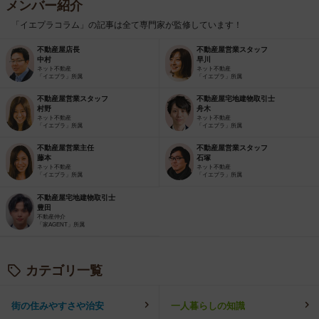
メンバー紹介
「イエプラコラム」の記事は全て専門家が監修しています！
不動産屋店長
不動産屋営業スタッフ
中村
早川
ネット不動産
ネット不動産
「イエプラ」所属
「イエプラ」所属
不動産屋営業スタッフ
不動産屋宅地建物取引士
村野
舟木
ネット不動産
ネット不動産
「イエプラ」所属
「イエプラ」所属
不動産屋営業主任
不動産屋営業スタッフ
藤本
石塚
ネット不動産
ネット不動産
「イエプラ」所属
「イエプラ」所属
不動産屋宅地建物取引士
豊田
不動産仲介
「家AGENT」所属
カテゴリ一覧
街の住みやすさや治安
一人暮らしの知識