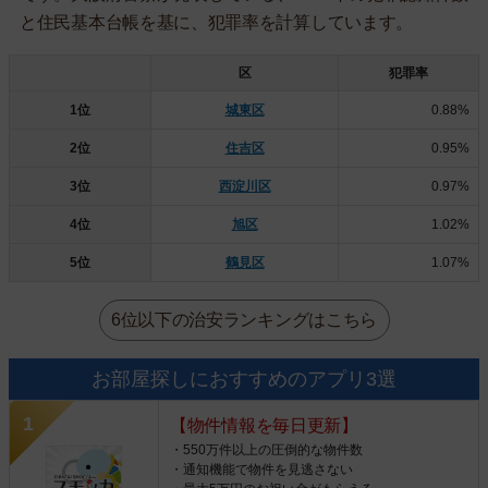
と住民基本台帳を基に、犯罪率を計算しています。
区
犯罪率
1位
城東区
0.88%
2位
住吉区
0.95%
3位
西淀川区
0.97%
4位
旭区
1.02%
5位
鶴見区
1.07%
6位以下の治安ランキングはこちら
お部屋探しにおすすめのアプリ3選
【物件情報を毎日更新】
・550万件以上の圧倒的な物件数
・通知機能で物件を見逃さない