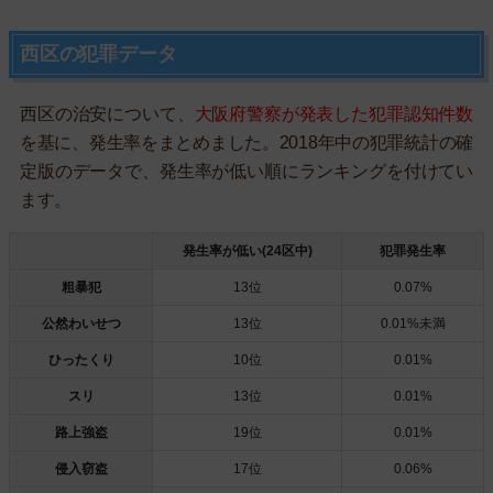
西区の犯罪データ
西区の治安について、
大阪府警察が発表した犯罪認知件数
を基に、発生率をまとめました。2018年中の犯罪統計の確
定版のデータで、発生率が低い順にランキングを付けてい
ます。
発生率が低い(24区中)
犯罪発生率
粗暴犯
13位
0.07%
公然わいせつ
13位
0.01%未満
ひったくり
10位
0.01%
スリ
13位
0.01%
路上強盗
19位
0.01%
侵入窃盗
17位
0.06%