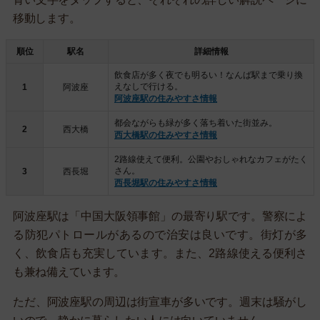
移動します。
順位
駅名
詳細情報
飲食店が多く夜でも明るい！なんば駅まで乗り換
えなしで行ける。
1
阿波座
阿波座駅の住みやすさ情報
都会ながらも緑が多く落ち着いた街並み。
2
西大橋
西大橋駅の住みやすさ情報
2路線使えて便利。公園やおしゃれなカフェがたく
さん。
3
西長堀
西長堀駅の住みやすさ情報
阿波座駅は「中国大阪領事館」の最寄り駅です。警察によ
る防犯パトロールがあるので治安は良いです。街灯が多
く、飲食店も充実しています。また、2路線使える便利さ
も兼ね備えています。
ただ、阿波座駅の周辺は街宣車が多いです。週末は騒がし