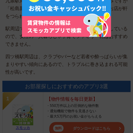
九条駅周辺は大部分は治安の良い落ち着いた街並みですが
「松島新地」と呼ばれる風俗街があり、怪しげなお店が軒
をつらねています。
駅周辺でのトラブルも多く、乱闘事件なども多発している
ので、女性の一人暮らしや子育てファミリーにはおすすめ
できません。
四ツ橋駅周辺は、クラブやバーなど若者や酔っぱらいが集
まりやすい傾向にあるので、トラブルに巻き込まれる可能
性が高いです。
お部屋探しにおすすめのアプリ3選
【物件情報を毎日更新】
・550万件以上の圧倒的な物件数
・通知機能で物件を見逃さない
・最大5万円のお祝い金がもらえる
スモッカ
ダウンロードはこちら