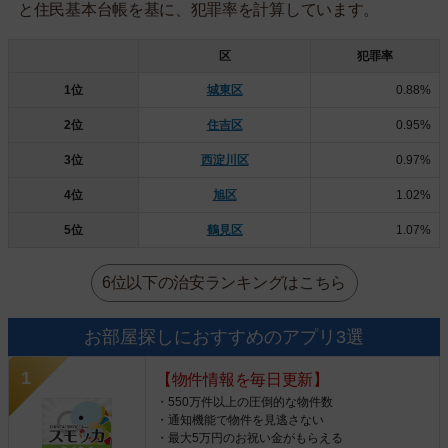
と住民基本台帳を基に、犯罪率を計算しています。
区
犯罪率
1位
城東区
0.88%
2位
住吉区
0.95%
3位
西淀川区
0.97%
4位
旭区
1.02%
5位
鶴見区
1.07%
6位以下の治安ランキングはこちら
お部屋探しにおすすめのアプリ3選
【物件情報を毎日更新】
・550万件以上の圧倒的な物件数
・通知機能で物件を見逃さない
・最大5万円のお祝い金がもらえる