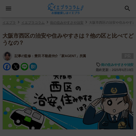
イエプラ
イエプラコラム
街の住みやすさや治安
大阪市西区の治安や住みやすさ
大阪市西区の治安や住みやすさは？他の区と比べてど
うなの？
PR
記事の監修：
豊田 不動産仲介「家AGENT」所属
Facebook
Twitter
Line
Hatena
街の住みやすさや治安
最終更新：2025年6月19日