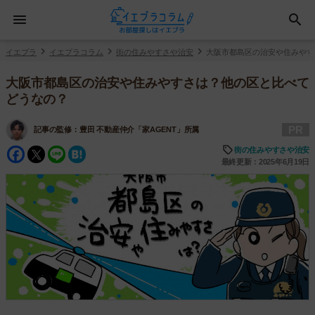
イエプラ
イエプラコラム
街の住みやすさや治安
大阪市都島区の治安や住みやす
大阪市都島区の治安や住みやすさは？他の区と比べて
どうなの？
PR
記事の監修：
豊田 不動産仲介「家AGENT」所属
Facebook
Twitter
Line
Hatena
街の住みやすさや治安
最終更新：2025年6月19日