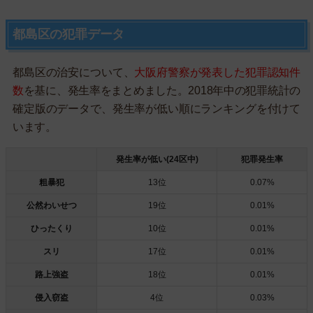
都島区の犯罪データ
都島区の治安について、
大阪府警察が発表した犯罪認知件
数
を基に、発生率をまとめました。2018年中の犯罪統計の
確定版のデータで、発生率が低い順にランキングを付けて
います。
発生率が低い(24区中)
犯罪発生率
粗暴犯
13位
0.07%
公然わいせつ
19位
0.01%
ひったくり
10位
0.01%
スリ
17位
0.01%
路上強盗
18位
0.01%
侵入窃盗
4位
0.03%