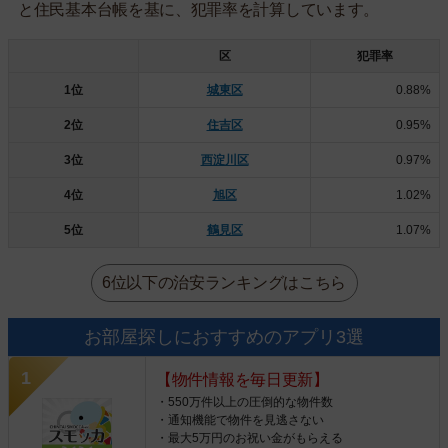
と住民基本台帳を基に、犯罪率を計算しています。
区
犯罪率
1位
城東区
0.88%
2位
住吉区
0.95%
3位
西淀川区
0.97%
4位
旭区
1.02%
5位
鶴見区
1.07%
6位以下の治安ランキングはこちら
お部屋探しにおすすめのアプリ3選
【物件情報を毎日更新】
・550万件以上の圧倒的な物件数
・通知機能で物件を見逃さない
・最大5万円のお祝い金がもらえる