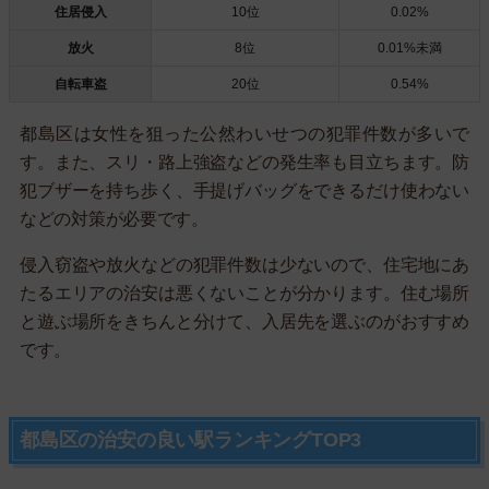
住居侵入
10位
0.02%
放火
8位
0.01%未満
自転車盗
20位
0.54%
都島区は女性を狙った公然わいせつの犯罪件数が多いで
す。また、スリ・路上強盗などの発生率も目立ちます。防
犯ブザーを持ち歩く、手提げバッグをできるだけ使わない
などの対策が必要です。
侵入窃盗や放火などの犯罪件数は少ないので、住宅地にあ
たるエリアの治安は悪くないことが分かります。住む場所
と遊ぶ場所をきちんと分けて、入居先を選ぶのがおすすめ
です。
都島区の治安の良い駅ランキングTOP3