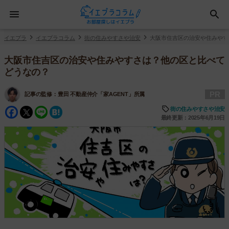
イエプラ
イエプラコラム
街の住みやすさや治安
大阪市住吉区の治安や住みやす
大阪市住吉区の治安や住みやすさは？他の区と比べて
どうなの？
PR
記事の監修：
豊田 不動産仲介「家AGENT」所属
Facebook
Twitter
Line
Hatena
街の住みやすさや治安
最終更新：2025年6月19日