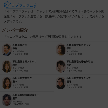
「イエプラコラム」は、チャットでお部屋を紹介する来店不要のネット不動
産屋「イエプラ」が運営する、部屋探しの疑問や街の情報について紹介する
メディアです。
メンバー紹介
「イエプラコラム」の記事は全て専門家が監修しています！
不動産屋店長
不動産屋営業スタッフ
中村
早川
ネット不動産
ネット不動産
「イエプラ」所属
「イエプラ」所属
不動産屋営業スタッフ
不動産屋宅地建物取引士
村野
舟木
ネット不動産
ネット不動産
「イエプラ」所属
「イエプラ」所属
不動産屋営業主任
不動産屋営業スタッフ
藤本
石塚
ネット不動産
ネット不動産
「イエプラ」所属
「イエプラ」所属
不動産屋宅地建物取引士
豊田
不動産仲介
「家AGENT」所属