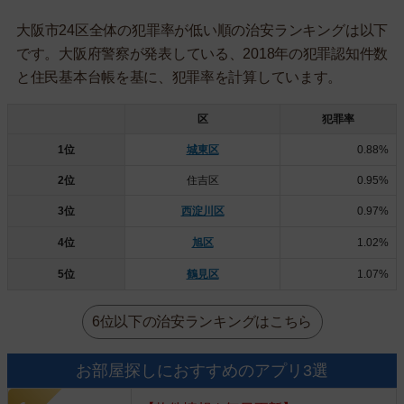
大阪市24区全体の犯罪率が低い順の治安ランキングは以下
です。大阪府警察が発表している、2018年の犯罪認知件数
と住民基本台帳を基に、犯罪率を計算しています。
区
犯罪率
1位
城東区
0.88%
2位
住吉区
0.95%
3位
西淀川区
0.97%
4位
旭区
1.02%
5位
鶴見区
1.07%
6位以下の治安ランキングはこちら
お部屋探しにおすすめのアプリ3選