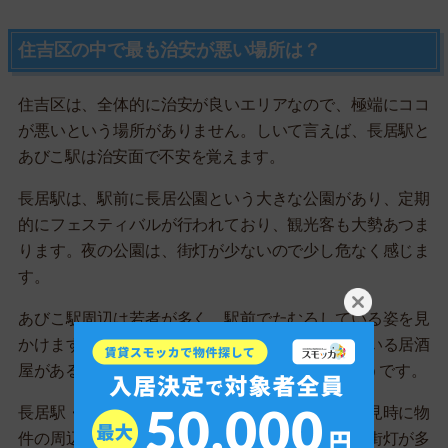
住吉区の中で最も治安が悪い場所は？
住吉区は、全体的に治安が良いエリアなので、極端にココ
が悪いという場所がありません。しいて言えば、長居駅と
あびこ駅は治安面で不安を覚えます。
長居駅は、駅前に長居公園という大きな公園があり、定期
的にフェスティバルが行われており、観光客も大勢あつま
ります。夜の公園は、街灯が少ないので少し危なく感じま
す。
あびこ駅周辺は若者が多く、駅前でたむろしている姿を見
かけます。中央商店街には、夜遅くまで営業している居酒
屋があるので、時々酔っ払いの罵声が聞こえるようです。
長居駅・あびこ駅周辺でお部屋を探す場合は、内見時に物
件の周辺を歩いてみて、近くに居酒屋がないか、街灯が多