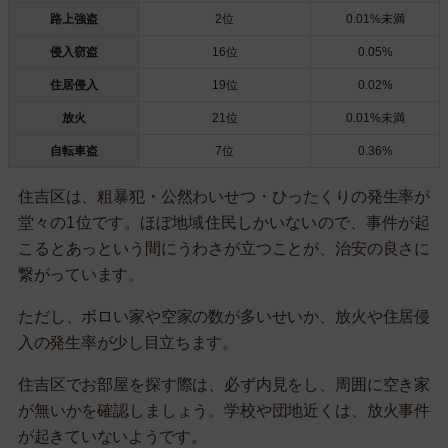
路上強盗
2位
0.01%未満
侵入窃盗
16位
0.05%
住居侵入
19位
0.02%
放火
21位
0.01%未満
自転車盗
7位
0.36%
住吉区は、粗暴犯・公然わいせつ・ひったくりの発生率が
堂々の1位です。ほぼ地域住民しかいないので、事件が起
こるとあっという間にうわさが立つことが、治安の良さに
繋がっています。
ただし、ボロい家や空家の数が多いせいか、放火や住居侵
入の発生率が少し目立ちます。
住吉区でお部屋を探す際は、必ず内見をし、周囲に空き家
が無いかを確認しましょう。学校や団地近くは、放火事件
が起きていないようです。