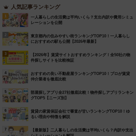
人気記事ランキング
1
一人暮らしの生活費は平均いくら？支出内訳や費用シミュ
レーションを公開
2
東京都内の住みやすい街ランキングTOP10！一人暮らし
におすすめの駅も公開【2026年最新】
3
【2026年】賃貸サイトおすすめランキング！全50社の物
件探しサイトを比較検証
4
おすすめの良い不動産屋ランキングTOP10！プロが賃貸
仲介業者を徹底比較
5
部屋探しアプリ全27社徹底比較！物件探しアプリランキン
グTOP5【ニーズ別】
6
賃貸の家賃保証会社で審査が甘いランキングTOP10！ゆ
るい理由や特徴を解説
7
【最新版】二人暮らしの生活費は平均いくら？内訳や支出
シミュレーションも解説