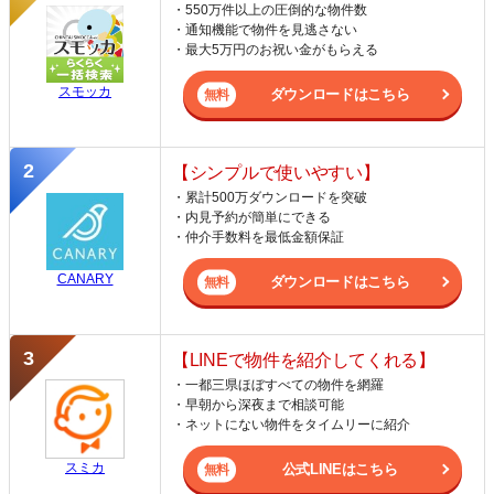
・550万件以上の圧倒的な物件数
・通知機能で物件を見逃さない
・最大5万円のお祝い金がもらえる
スモッカ
ダウンロードはこちら
【シンプルで使いやすい】
・累計500万ダウンロードを突破
・内見予約が簡単にできる
・仲介手数料を最低金額保証
CANARY
ダウンロードはこちら
【LINEで物件を紹介してくれる】
・一都三県ほぼすべての物件を網羅
・早朝から深夜まで相談可能
・ネットにない物件をタイムリーに紹介
スミカ
公式LINEはこちら