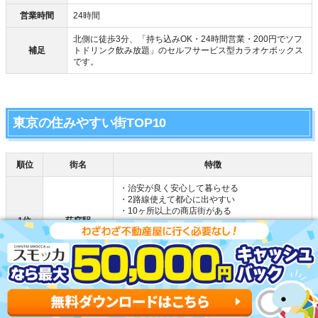
営業時間
24時間
北側に徒歩3分、「持ち込みOK・24時間営業・200円でソフ
補足
トドリンク飲み放題」のセルフサービス型カラオケボックス
です。
東京の住みやすい街TOP10
順位
街名
特徴
・治安が良く安心して暮らせる
・2路線使えて都心に出やすい
・10ヶ所以上の商店街がある
1位
荻窪駅
荻窪駅の物件を探してもらう
・都内でも治安が頭抜けて良い
・5路線使えて移動しやすい
・利便性が良いわりに家賃は安い
2位
練馬駅