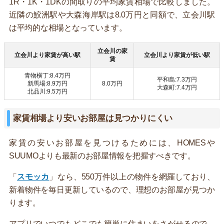
1R・1K・1DKの間取りの平均家賃相場で比較しました。
近隣の鮫洲駅や大森海岸駅は8.0万円と同額で、立会川駅
は平均的な相場となっています。
立会川の家
立会川より家賃が高い駅
立会川より家賃が低い駅
賃
青物横丁:8.4万円
平和島:7.3万円
新馬場:8.9万円
8.0万円
大森町:7.4万円
北品川:9.5万円
家賃相場より安いお部屋は見つかりにくい
家賃の安いお部屋を見つけるためには、HOMESや
SUUMOよりも最新のお部屋情報を把握すべきです。
「
スモッカ
」なら、550万件以上の物件を網羅しており、
新着物件を毎日更新しているので、理想のお部屋が見つか
ります。
アプリでいつでもどこでも簡単に住まいをさがせるので、