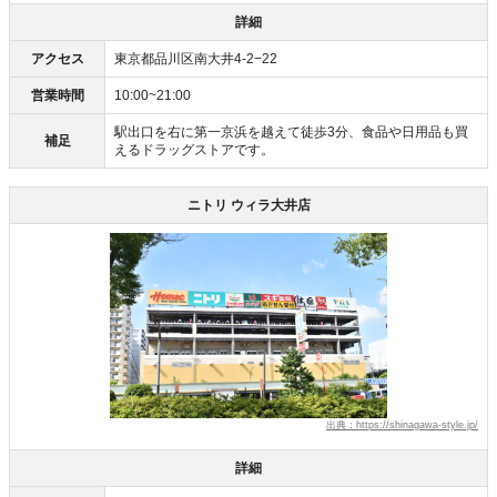
詳細
アクセス
東京都品川区南大井4-2−22
営業時間
10:00~21:00
駅出口を右に第一京浜を越えて徒歩3分、食品や日用品も買
補足
えるドラッグストアです。
ニトリ ウィラ大井店
出典：https://shinagawa-style.jp/
詳細