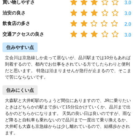
買い物しやすさ
3.0
治安の良さ
3.0
飲食店の多さ
2.0
交通アクセスの良さ
3.0
住みやすい点
立会川は京急線しか走って居ないが、品川駅までは10分もあれば
到着するので、都内でお仕事をされている方でしたらわりと便利
だと思います。 特急は泊まりませんが急行が止まるので、そこま
で苦にならないです。
住みにくい点
大森駅と大井町駅のちょうど間位にありますので、JRに乗りたい
ときはどちらかの駅まで歩いて15分位かけていくか、品川まで出
るかのどちらかになります。 天気の良い日は良いのですが、雨な
ど降ると自転車も乗れないので品川まで一度出て乗り換えるか、
大井町も大森も京急線からは少し離れているので、結構歩かされ
ます。