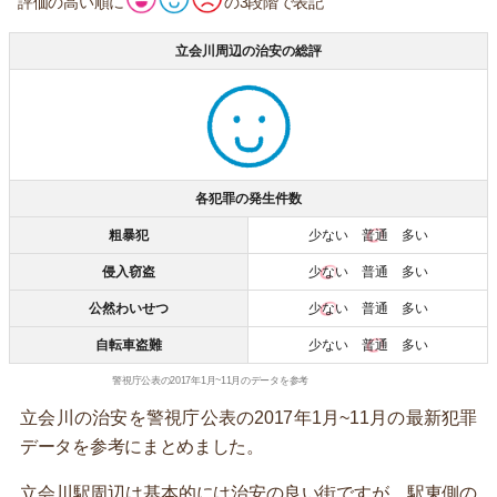
評価の高い順に
の3段階で表記
立会川周辺の治安の総評
各犯罪の発生件数
粗暴犯
少ない
普通
多い
侵入窃盗
少ない
普通 多い
公然わいせつ
少ない
普通 多い
自転車盗難
少ない
普通
多い
警視庁公表の2017年1月~11月のデータを参考
立会川の治安を警視庁公表の2017年1月~11月の最新犯罪
データを参考にまとめました。
立会川駅周辺は基本的には治安の良い街ですが、駅東側の