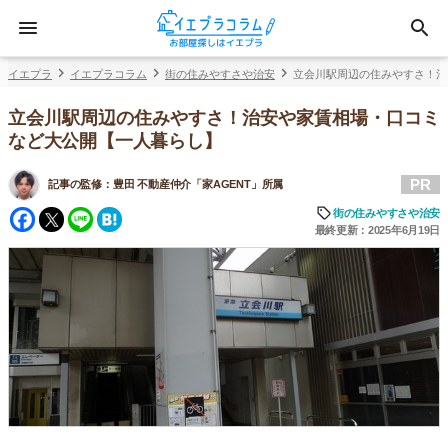
イエプラ
イエプラコラム
街の住みやすさや治安
立会川駅周辺の住みやすさ！治
立会川駅周辺の住みやすさ！治安や家賃相場・口コミ
など大公開【一人暮らし】
PR
記事の監修：
豊田 不動産仲介「家AGENT」所属
Facebook
Twitter
Line
Hatena
街の住みやすさや治安
最終更新：2025年6月19日