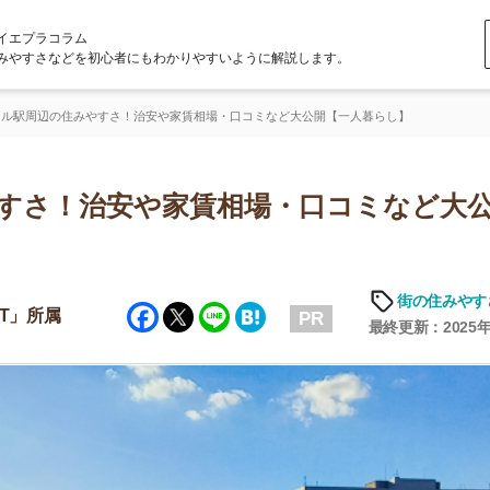
ラム
どを初心者にもわかりやすいように解説します。
住みやすさ！治安や家賃相場・口コミなど大公開【一人暮らし】
！治安や家賃相場・口コミなど大公開
街の住みやすさや治安
Facebook
Twitter
Line
Hatena
PR
最終更新：2025年6月19日
店舗
ア