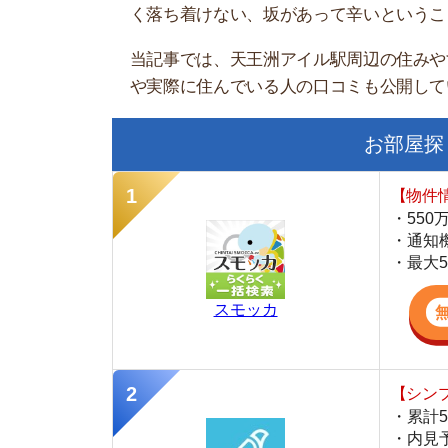
お部屋探しにお
【物件情報を毎
・550万件以
・通知機能で物
・最大5万円の
スモッカ
【シンプルで使
・累計500万
・内見予約が簡
・仲介手数料を
CANARY
【LINEで物件
・一都三県ほぼ