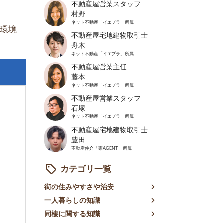
不動産屋営業主任
藤本
ネット不動産
「イエプラ」所属
不動産屋営業スタッフ
石塚
ネット不動産
「イエプラ」所属
不動産屋宅地建物取引士
豊田
不動産仲介
「家AGENT」所属
カテゴリ一覧
の住みやすさや治安
人暮らしの知識
棲に関する知識
賃やお金のこと
屋探しの知恵
件探しのマル秘情報
手不動産屋の評判
リアごとの家賃
っ越しの知識
ェアハウスの知識