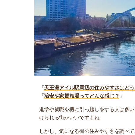
「
天王洲アイル駅周辺の住みやすさはどう？
」
「
治安や家賃相場ってどんな感じ？
」
進学や就職を機に引っ越しをする人は多いです。
けられる街がいいですよね。
しかし、気になる街の住みやすさを調べてみても
く落ち着けない、坂があって辛いということも…
当記事では、天王洲アイル駅周辺の住みやすさを
や実際に住んでいる人の口コミも公開しています