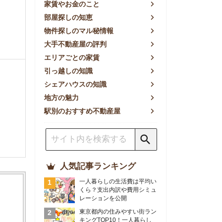
方の魅力
別のおすすめ不動産屋
人気記事ランキング
一人暮らしの生活費は平均い
くら？支出内訳や費用シミュ
レーションを公開
東京都内の住みやすい街ラン
キングTOP10！一人暮らし
におすすめの駅も公開
【2026年最新】
【2026年】賃貸サイトおす
すめランキング！全50社の
物件探しサイトを比較検証
おすすめの良い不動産屋ラン
キングTOP10！プロが賃貸
仲介業者を徹底比較
部屋探しアプリ全27社徹底
比較！物件探しアプリランキ
ングTOP5【ニーズ別】
賃貸の家賃保証会社で審査が