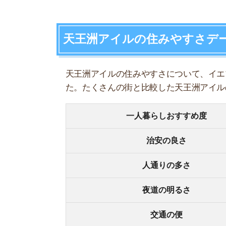
人通りの多さ
夜道の明るさ
交通の便
買い物環境
コンビニの多さ
飲食店の多さ
娯楽施設
住宅街or繁華街
古い街並みor新しい街並み
警察署や交番(駅500m圏内)