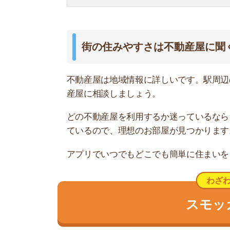
最大5万円分の
天王洲アイルは綺麗に整備された海
天王洲アイルは大規模な都市開発によってオシャ
層マンションが建ち並んでいます。
周辺には運河が多く、のんびりとした雰囲気です
人がたくさんいます。
新しく開発された街のため、新宿などのターミナ
のため、生活必需品の買い物は品川や大井町まで
天王洲アイルを代表する高層ビルの「シーフォー
トタワー」などには、オシャレで高級な店やファ
ドの景色を楽しみながら、食事ができるスポット