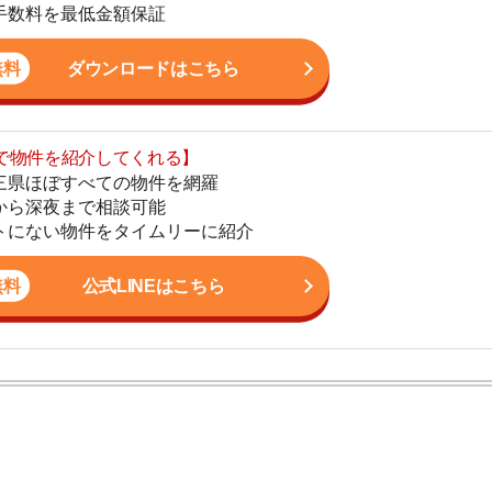
まで相談可能
地
物件をタイムリーに紹介
駅
公式LINEはこちら
1
2
ン。宅地建物取引士の資格を取得している。営業マンとし
3
入居審査についての不安や疑問を解決しています。
4
5
て
6