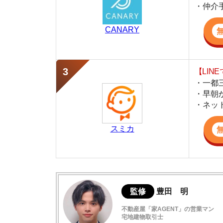
・早朝から深夜
・ネットにない
スミカ
監修
豊田 明
不動産屋「家AGENT」の営業マン
宅地建物取引士
賃貸の仲介会社「家AGENT」の現役の営業マ
ての経験と専門知識を活かして、お部屋探しや
天王洲アイルの住みやすさデータ
天王洲アイルは綺麗に整備された海辺の街
天王洲アイル駅周辺の特徴や雰囲気につい
天王洲アイルを象徴する高層ビル