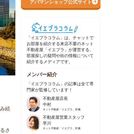
イエプラコラム」は、チャットで
部屋を紹介する来店不要のネット
動産屋「イエプラ」が運営する、
屋探しの疑問や街の情報について
介するメディアです。
ンバー紹介
イエプラコラム」の記事は全て専
家が監修しています！
不動産屋店長
中村
ネット不動産
「イエプラ」所属
不動産屋営業スタッフ
早川
ネット不動産
「イエプラ」所属
不動産屋営業スタッフ
村野
ネット不動産
「イエプラ」所属
不動産屋宅地建物取引士
舟木
ネット不動産
「イエプラ」所属