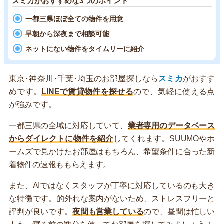
スミカがおすすめな3つのポイント
一都三県ほぼ全ての物件を用意
早朝から深夜まで相談可能
ネットにない物件をタイムリーに紹介
東京･神奈川･千葉･埼玉のお部屋探しなら
スミカ
がおすす
めです。
LINEで賃貸物件を探せる
ので、気軽に使える点
が強みです。
一都三県の全域に対応していて、
業者専用のデータベース
からダイレクトに物件を紹介
してくれます。SUUMOやホ
ームズで見かけたお部屋はもちろん、希望条件に合った新
着物件の速報ももらえます。
また、AIではなくスタッフが丁寧に対応しているのも大き
な特徴です。的外れな案内がないため、ストレスフリーと
評判が良いです。
夜間も営業している
ので、昼間は忙しい