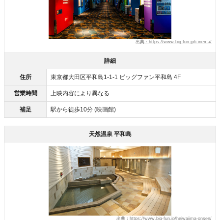
出典：https://www.big-fun.jp/cinema/
詳細
住所
東京都大田区平和島1-1-1 ビッグファン平和島 4F
営業時間
上映内容により異なる
補足
駅から徒歩10分 (映画館)
天然温泉 平和島
出典：https://www.big-fun.jp/heiwajima-onsen/