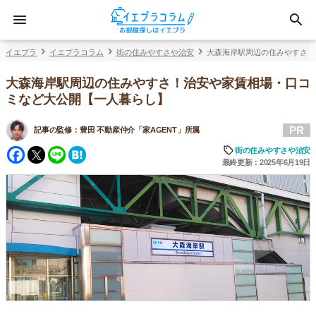
イエプラ
イエプラコラム
街の住みやすさや治安
大森海岸駅周辺の住みやすさ！
大森海岸駅周辺の住みやすさ！治安や家賃相場・口コ
ミなど大公開【一人暮らし】
PR
記事の監修：
豊田 不動産仲介「家AGENT」所属
Facebook
Twitter
Line
Hatena
街の住みやすさや治安
最終更新：2025年6月19日