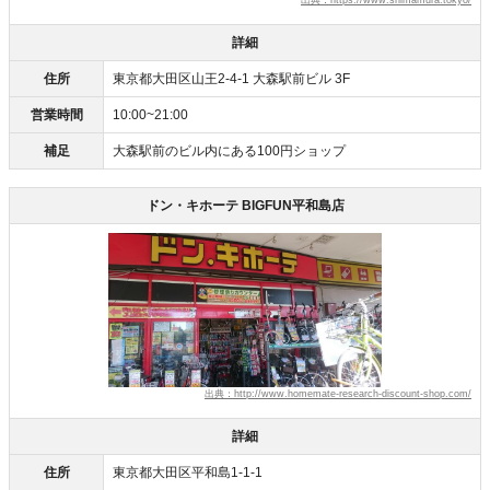
出典：https://www.shimamura.tokyo/
詳細
住所
東京都大田区山王2-4-1 大森駅前ビル 3F
営業時間
10:00~21:00
補足
大森駅前のビル内にある100円ショップ
ドン・キホーテ BIGFUN平和島店
出典：http://www.homemate-research-discount-shop.com/
詳細
住所
東京都大田区平和島1-1-1