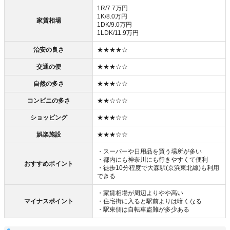
1R/7.7万円
1K/8.0万円
家賃相場
1DK/9.0万円
1LDK/11.9万円
治安の良さ
★★★★☆
交通の便
★★★☆☆
自然の多さ
★★★☆☆
コンビニの多さ
★★☆☆☆
ショッピング
★★★☆☆
娯楽施設
★★★☆☆
・スーパーや日用品を買う場所が多い
・都内にも神奈川にも行きやすくて便利
おすすめポイント
・徒歩10分程度で大森駅(京浜東北線)も利用
できる
・家賃相場が周辺よりやや高い
マイナスポイント
・住宅街に入ると駅前よりは暗くなる
・駅東側は自転車盗難が多少ある