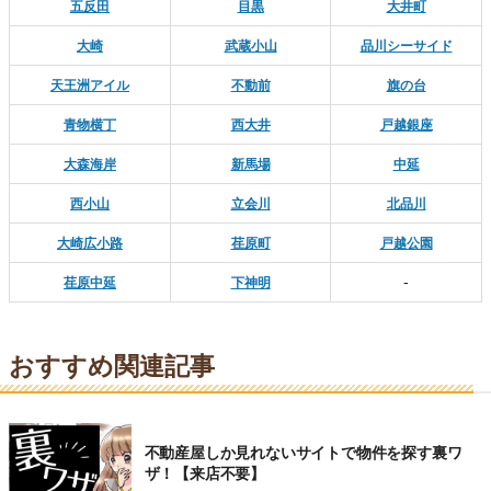
五反田
目黒
大井町
大崎
武蔵小山
品川シーサイド
天王洲アイル
不動前
旗の台
青物横丁
西大井
戸越銀座
大森海岸
新馬場
中延
西小山
立会川
北品川
大崎広小路
荏原町
戸越公園
-
荏原中延
下神明
おすすめ関連記事
不動産屋しか見れないサイトで物件を探す裏ワ
ザ！【来店不要】