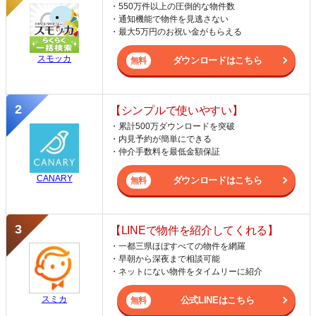
・550万件以上の圧倒的な物件数
・通知機能で物件を見逃さない
・最大5万円のお祝い金がもらえる
スモッカ
ダウンロードはこちら
【シンプルで使いやすい】
・累計500万ダウンロードを突破
・内見予約が簡単にできる
・仲介手数料を最低金額保証
CANARY
ダウンロードはこちら
【LINEで物件を紹介してくれる】
・一都三県ほぼすべての物件を網羅
・早朝から深夜まで相談可能
・ネットにない物件をタイムリーに紹介
スミカ
公式LINEはこちら