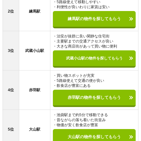
・5路線使えて移動しやすい
・利便性が良いわりに家賃は安い
2位
練馬駅
練馬駅の物件を探してもらう
・治安が抜群に良い閑静な住宅街
・主要駅までの交通アクセスが良い
・大きな商店街があって買い物に便利
3位
武蔵小山駅
武蔵小山駅の物件を探してもらう
・買い物スポットが充実
・5路線使えて交通の便が良い
・飲食店が豊富にある
4位
赤羽駅
赤羽駅の物件を探してもらう
・池袋駅まで約5分で移動できる
・昔ながらの落ち着いた街並み
・物価が安く飲食店が豊富
5位
大山駅
大山駅の物件を探してもらう