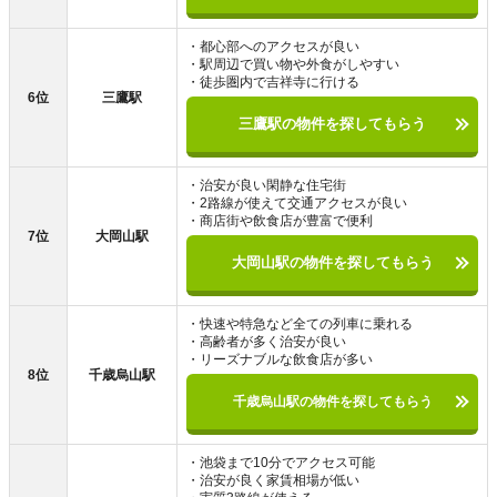
・都心部へのアクセスが良い
・駅周辺で買い物や外食がしやすい
・徒歩圏内で吉祥寺に行ける
6位
三鷹駅
三鷹駅の物件を探してもらう
・治安が良い閑静な住宅街
・2路線が使えて交通アクセスが良い
・商店街や飲食店が豊富で便利
7位
大岡山駅
大岡山駅の物件を探してもらう
・快速や特急など全ての列車に乗れる
・高齢者が多く治安が良い
・リーズナブルな飲食店が多い
8位
千歳烏山駅
千歳烏山駅の物件を探してもらう
・池袋まで10分でアクセス可能
・治安が良く家賃相場が低い