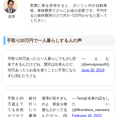
実際に車を所有すると、ガソリン代や自動車
税、車検費用でさらにお金が必要です。平均す
ると維持費用だけで月3～5万円かかると思って
岩井
ください。
手取り20万円で一人暮らしする人の声
手取り20万あったら一人暮らしでも少し貯
— えむ
金できるんだけどね…贅沢は出来んけど。
(@emutyanao81)
30万あったらお金を使うことに不安になら
June 10, 2019
ずに済むだろうな
手取り20
旅行
基準が安すぎん
— Tam@未来の話をし
万超えて
行っ
のよ 税金も物
たい
ても全然
たり
価も上がってる
(@Brandnew_wanwan)
カツカツ
趣味
んだから、20
February 16, 2022