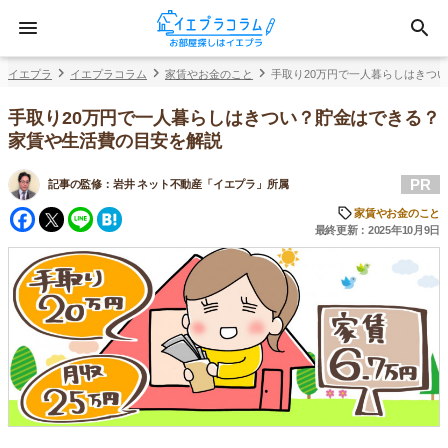
イエプラ
イエプラコラム
家賃やお金のこと
手取り20万円で一人暮らしはきつ
手取り20万円で一人暮らしはきつい？貯金はできる？
家賃や生活費の目安を解説
PR
記事の監修：
岩井 ネット不動産「イエプラ」所属
Facebook
Twitter
Line
Hatena
家賃やお金のこと
最終更新：2025年10月9日