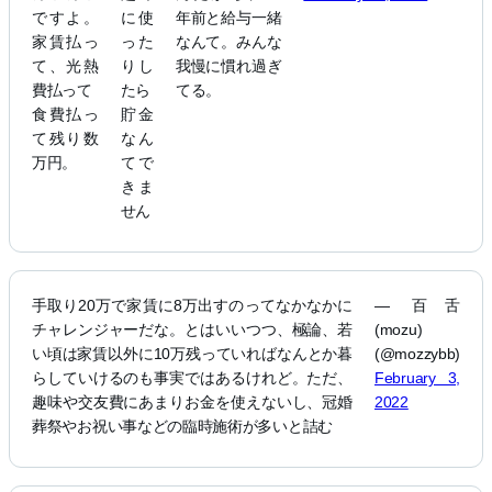
ですよ。
に使
年前と給与一緒
家賃払っ
った
なんて。みんな
て、光熱
りし
我慢に慣れ過ぎ
費払って
たら
てる。
食費払っ
貯金
て残り数
なん
万円。
てで
きま
せん
手取り20万で家賃に8万出すのってなかなかに
— 百舌
チャレンジャーだな。とはいいつつ、極論、若
(mozu)
い頃は家賃以外に10万残っていればなんとか暮
(@mozzybb)
らしていけるのも事実ではあるけれど。ただ、
February 3,
趣味や交友費にあまりお金を使えないし、冠婚
2022
葬祭やお祝い事などの臨時施術が多いと詰む