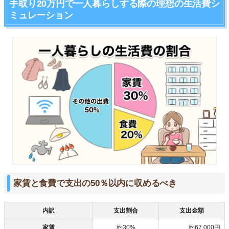
手取り20万円で一人暮らしする際の理想の生活費シ
ミュレーション
家賃と食費で支出の50％以内に収めるべき
内訳
支出割合
支出金額
家賃
約30%
約67,000円