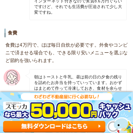
インターネット付きなので実質8.6万円ぐらい
ですけど、それでも生活費が圧迫されて少し大
変ですね。
食費
食費は4万円で、ほぼ毎日自炊が必要です。外食やコンビ
ニで済ませる場合でも、できる限り安いメニューを選ぶな
ど節約を強いられます。
朝はトーストと牛乳、昼は前の日の夕食の残り
を詰めたお弁当を持っていっています。おかず
はまとめて作って冷凍しておき、食材を余らせ
ないようにしています。
水道光熱費
水道光熱費は1.5万円です。広い間取りだとエアコンが効