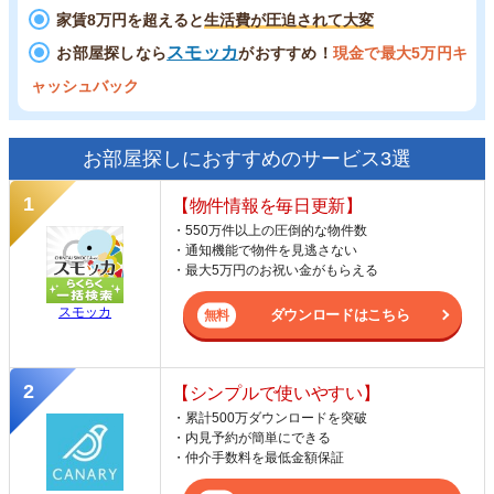
家賃8万円を超えると
生活費が圧迫されて大変
スモッカ
お部屋探しなら
がおすすめ！
現金で最大5万円キ
ャッシュバック
お部屋探しにおすすめのサービス3選
【物件情報を毎日更新】
・550万件以上の圧倒的な物件数
・通知機能で物件を見逃さない
・最大5万円のお祝い金がもらえる
スモッカ
ダウンロードはこちら
【シンプルで使いやすい】
・累計500万ダウンロードを突破
・内見予約が簡単にできる
・仲介手数料を最低金額保証