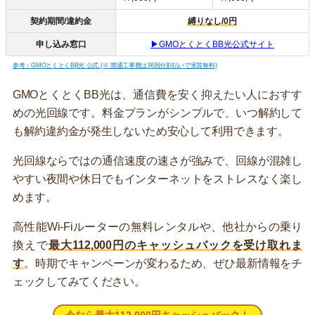
契約期間/違約金
縛りなし/0円
申し込み窓口
▶GMOとくとくBB光公式サイト
参考：GMOとくとくBB光 公式 (※ 開通工事費は36回分割払いで実質無料)
GMOとくとくBB光は、通信費を安く抑えたい人におすす
めの光回線です。料金プランがシンプルで、いつ解約して
も解約違約金が発生しないため安心して利用できます。
光回線ならではの通信速度の速さが強みで、回線が混雑し
やすい夜間や休日でもインターネットをストレスなく楽し
めます。
高性能Wi-Fiルーターの無料レンタルや、他社からの乗り
換えで
最大112,000円のキャッシュバックを受け取れま
す
。時期でキャンペーンが変わるため、ぜひ最新情報をチ
ェックしてみてください。