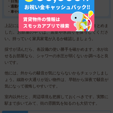
・日当たりは良いか
・通勤や通学の利便性は良いか
・車や自転車は駐車できるか
上記には、内見当日にチェックすべきポイントをまとめま
した。お部屋の中では、居室や水回りを採寸してくださ
い。持っていく家具家電が入るか確認しましょう。
採寸が済んだら、各設備の使い勝手を確かめます。水が出
せるお部屋なら、シャワーの水圧が弱くないか調べると良
いです。
他には、外からの騒音が気にならないかもチェックしまし
ょう。線路や大通りが近い物件は、早朝から深夜で騒音が
気になって後悔しやすいです。
室内以外だと、周辺環境も把握しておくべきです。実際に
駅まで歩いてみて、街の雰囲気を知るのも大切です。