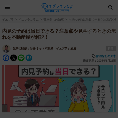
イエプラ
イエプラコラム
部屋探しの知恵
内見の予約は当日できる？注意点や見
内見の予約は当日できる？注意点や見学するときの流
れを不動産屋が解説！
PR
記事の監修：
岩井 ネット不動産「イエプラ」所属
Facebook
Twitter
Line
Hatena
部屋探しの知恵
最終更新：2025年8月26日