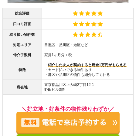
総合評価
口コミ評価
取り扱い物件数
対応エリア
目黒区・品川区・港区など
仲介手数料
家賃1ヶ月分＋税
・
紹介した友人が契約すると現金1万円がもらえる
特徴
・カード払いできる物件あり
・港区や品川区の物件も紹介してくれる
東京都品川区上大崎2丁目12-1
所在地
野田ビル3階
＼好立地・好条件の物件残りわずか／