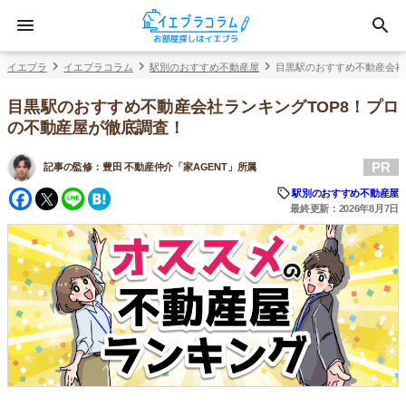
イエプラ
イエプラコラム
駅別のおすすめ不動産屋
目黒駅のおすすめ不動産会社
目黒駅のおすすめ不動産会社ランキングTOP8！プロ
の不動産屋が徹底調査！
PR
記事の監修：
豊田 不動産仲介「家AGENT」所属
Facebook
Twitter
Line
Hatena
駅別のおすすめ不動産屋
最終更新：2026年8月7日