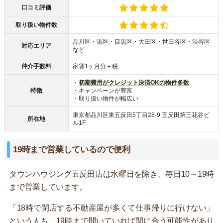
口コミ評価
取り扱い物件数
品川区・港区・目黒区・大田区・世田谷区・渋谷区
対応エリア
など
仲介手数料
家賃1ヶ月分＋税
・
初期費用がクレジット決済OKの物件多数
特徴
・キャンペーンが豊富
・取り扱い物件が幅広い
東京都品川区東五反田5丁目28-9 五反田第三花谷ビ
所在地
ル1F
19時まで営業しているので便利
タウンハウジング五反田店は水曜日を除き、毎日10～19時
まで営業しています。
「18時で閉店する不動産屋が多くて仕事帰りに行けない」
という人も、19時まで開いていれば間に合う可能性があり