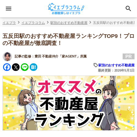
イエプラ
イエプラコラム
駅別のおすすめ不動産屋
五反田駅のおすすめ不動産屋
五反田駅のおすすめ不動産屋ランキングTOP9！プロ
の不動産屋が徹底調査！
PR
記事の監修：
豊田 不動産仲介「家AGENT」所属
Facebook
Twitter
Line
Hatena
駅別のおすすめ不動産屋
最終更新：2026年5月1日