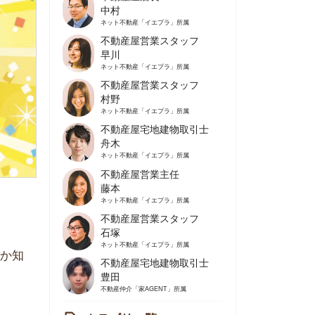
不動産屋営業スタッフ
早川
ネット不動産
「イエプラ」所属
不動産屋営業スタッフ
村野
ネット不動産
「イエプラ」所属
不動産屋宅地建物取引士
舟木
ネット不動産
「イエプラ」所属
不動産屋営業主任
藤本
ネット不動産
「イエプラ」所属
不動産屋営業スタッフ
石塚
ネット不動産
「イエプラ」所属
不動産屋宅地建物取引士
豊田
不動産仲介
「家AGENT」所属
カテゴリ一覧
の住みやすさや治安
人暮らしの知識
棲に関する知識