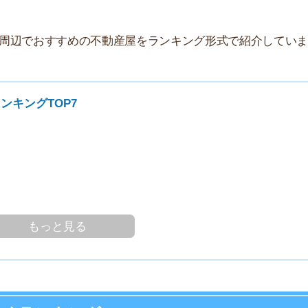
家
TOP7
部
物
大
エ
引
シ
地
っと見る
駅
キングTOP7
1
部屋を探しやすい時期！
2
ースでお部屋探しを進めやすい時期です。条件をしっか
3
す！