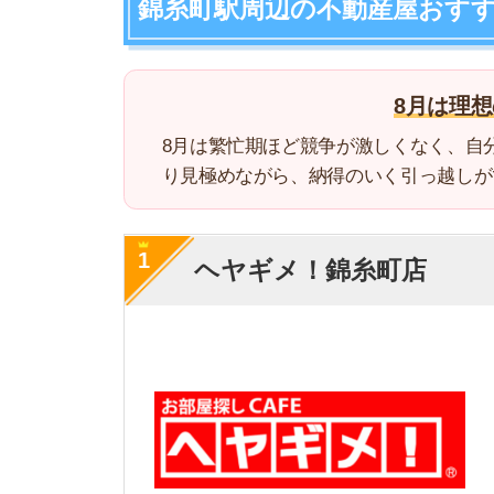
1
ヘヤギメ！錦糸町店
・
LINEで気軽にプ
・店内がカフェのよ
特徴
・オンライン接客や