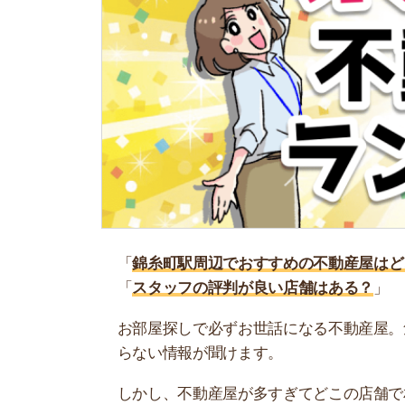
「
錦糸町駅周辺でおすすめの不動産屋はどこ？
」
「
スタッフの評判が良い店舗はある？
」
お部屋探しで必ずお世話になる不動産屋。気にな
らない情報が聞けます。
しかし、不動産屋が多すぎてどこの店舗で相談す
ね…。
そこで当記事では、プロが認める錦糸町駅周辺で
ぜひ参考にしてください。