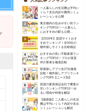
物件探しサイトを比較検証
おすすめの良い不動産屋ラン
キングTOP10！プロが賃貸
仲介業者を徹底比較
部屋探しアプリ全27社徹底
比較！物件探しアプリランキ
ングTOP5【ニーズ別】
賃貸の家賃保証会社で審査が
甘いランキングTOP10！ゆ
るい理由や特徴を解説
【最新版】二人暮らしの生活
費は平均いくら？内訳や支出
シミュレーションも解説
東京のおすすめ不動産会社ラ
ンキングTOP10を大公開！
カップルの同棲におすすめの
間取りは？実例をもとに最適
なお部屋を解説！
シングルマザーの生活費は平
均いくら？母子家庭の収入や
支援制度についても解説