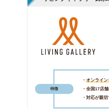
・全国17店舗のネ
特徴
・対応が親切でスピ
・柔軟な提案をして
・対応にスピード感
評判まとめ
・私の目線になって
＼待ち時間無