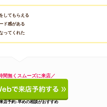
約♪早めの相談がおすすめ
約したい方はこちら
08-54740
(通話無料)
営業時間
10:00～18:30
水曜日(12～3月は無休)
定休日
GW、夏季休業、年末年始休業あり
アクセス
錦糸町駅徒歩1分
電話番号
0078-6008-53948