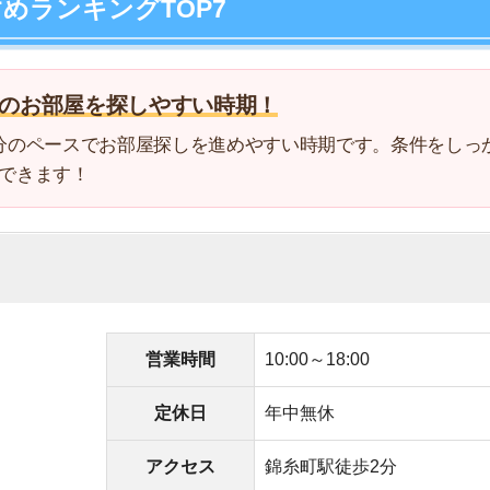
4
5
営業時間
10:00～18:00
6
定休日
年中無休
7
アクセス
錦糸町駅徒歩2分
8
電話番号
0078-6008-54755
9
ロに相談できる
10
うにオシャレで接客も丁寧
内見に対応可能