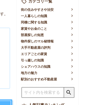
賃やお金のこと
屋探しの知恵
件探しのマル秘情報
手不動産屋の評判
リアごとの家賃
っ越しの知識
ェアハウスの知識
方の魅力
別のおすすめ不動産屋
人気記事ランキング
一人暮らしの生活費は平均い
くら？支出内訳や費用シミュ
レーションを公開
東京都内の住みやすい街ラン
キングTOP10！一人暮らし
におすすめの駅も公開
【2026年最新】
【2026年】賃貸サイトおす
すめランキング！全50社の