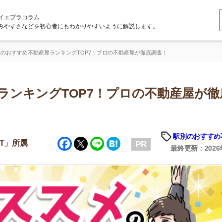
ラム
どを初心者にもわかりやすいように解説します。
不動産屋ランキングTOP7！プロの不動産屋が徹底調査！
ングTOP7！プロの不動産屋が徹底調
「
お
駅別のおすすめ不動産屋
Facebook
Twitter
Line
Hatena
不
PR
部
最終更新：2026年8月7日
紹
メ
「
門