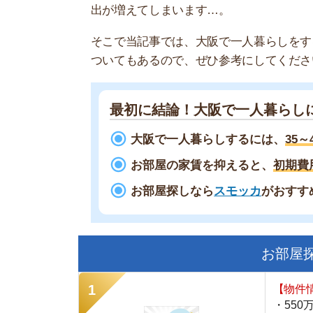
最初に結論！大阪で一人暮らしにかか
大阪で一人暮らしするには、
35～42万円
お部屋の家賃を抑えると、
初期費用や毎
お部屋探しなら
スモッカ
がおすすめ！
お部屋探しに
【物件情報を毎
・550万件以
・通知機能で物
・最大5万円の
スモッカ
【シンプルで使