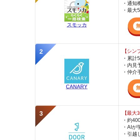
・累計500万
・内見予約が簡
・仲介手数料を
CANARY
【最大10万円
・約400万件
・AIが学習し
・引越し見積も
DOOR賃貸
監修
岩井 勇太
ファイナンシャル・プランナー
宅地建物取引士