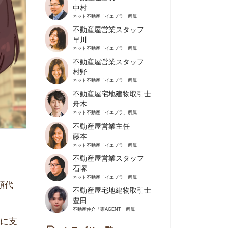
不動産屋営業スタッフ
早川
ネット不動産
「イエプラ」所属
不動産屋営業スタッフ
村野
ネット不動産
「イエプラ」所属
不動産屋宅地建物取引士
舟木
ネット不動産
「イエプラ」所属
不動産屋営業主任
藤本
ネット不動産
「イエプラ」所属
不動産屋営業スタッフ
石塚
ネット不動産
「イエプラ」所属
不動産屋宅地建物取引士
豊田
不動産仲介
「家AGENT」所属
カテゴリ一覧
の住みやすさや治安
人暮らしの知識
棲に関する知識