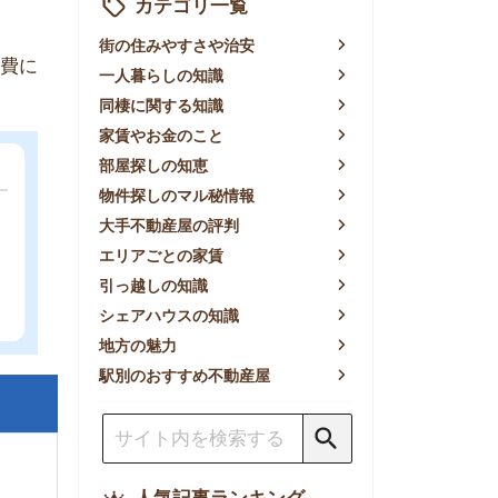
賃やお金のこと
屋探しの知恵
件探しのマル秘情報
手不動産屋の評判
リアごとの家賃
っ越しの知識
ェアハウスの知識
方の魅力
別のおすすめ不動産屋
人気記事ランキング
一人暮らしの生活費は平均い
くら？支出内訳や費用シミュ
レーションを公開
東京都内の住みやすい街ラン
キングTOP10！一人暮らし
におすすめの駅も公開
【2026年最新】
【2026年】賃貸サイトおす
すめランキング！全50社の