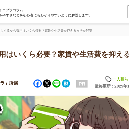
ラム
どを初心者にもわかりやすいように解説します。
費用はいくら必要？家賃や生活費を抑える方法を解説
いくら必要？家賃や生活費を抑える方
「
お
一人暮らしの知識
Facebook
Twitter
Line
Hatena
不
属
PR
部
最終更新：2025年10月10日
紹
メ
「
門