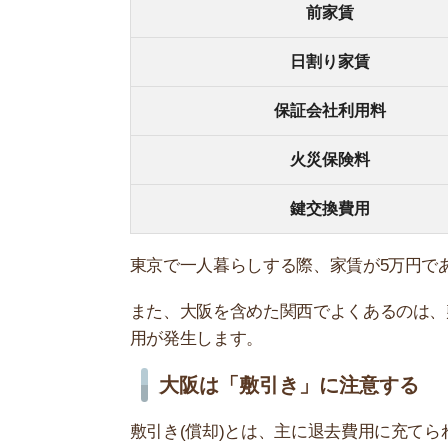
敷引き(償却)とは、主に退去費用に充てられるお
返金がないことが注意です。
物件によっては「敷金1ヶ月分を償却する」など
関連記事
敷金償却
敷金礼金
は？