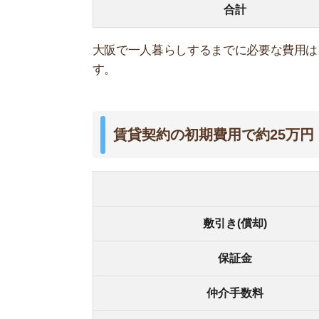
保証金
仲介手数料
前家賃
日割り家賃
保証会社利用料
火災保険料
鍵交換費用
東京で一人暮らしする際、家賃が5万円であれば賃
また、大阪を含めた関西でよくあるのは、敷金礼金
用が発生します。
大阪は「敷引き」に注意する