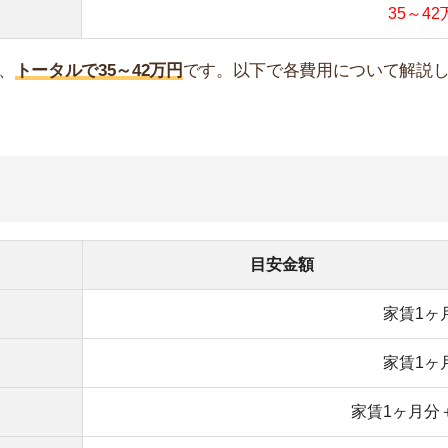
家賃1ヶ月分
家賃1ヶ月分＋税
家賃1ヶ月分
入居日によって変動
家賃0.5～1ヶ月分
約15,000円
約16,500円
貸の初期費用は約25万円かかります。
の代わりに「敷引き(償却)」「保証金」という項目の費