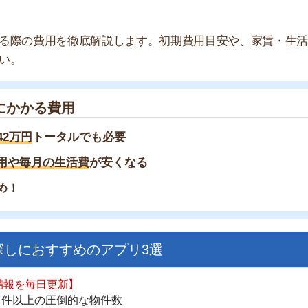
家
部
る費用
物
トータルでも必要
大
エ
月の生活費
が安くなる
引
シ
地
駅
おすすめのアプリ3選
日更新】
上の圧倒的な物件数
件を見逃さない
お祝い金がもらえる
1
ダウンロードはこちら
2
3
いやすい】