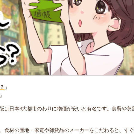
本3大都市のわりに物価が安いと有名です。食費や衣類代
の産地・家電や雑貨品のメーカーをこだわると、すぐに支
街
費用を徹底解説します。初期費用目安や、家賃・生活費に
一
同