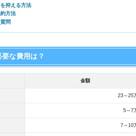
23～25万円
5～7万円
7～10万円
35～42万円
ルで35～42万円
です。以下で各費用について解説しま
目安金額
家賃1ヶ月分