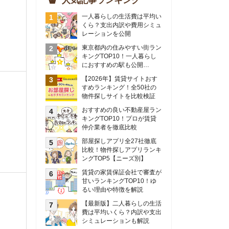
物件探しサイトを比較検証
おすすめの良い不動産屋ラン
キングTOP10！プロが賃貸
仲介業者を徹底比較
部屋探しアプリ全27社徹底
比較！物件探しアプリランキ
ングTOP5【ニーズ別】
賃貸の家賃保証会社で審査が
甘いランキングTOP10！ゆ
るい理由や特徴を解説
【最新版】二人暮らしの生活
費は平均いくら？内訳や支出
シミュレーションも解説
東京のおすすめ不動産会社ラ
ンキングTOP10を大公開！
カップルの同棲におすすめの
間取りは？実例をもとに最適
なお部屋を解説！
シングルマザーの生活費は平
均いくら？母子家庭の収入や
支援制度についても解説