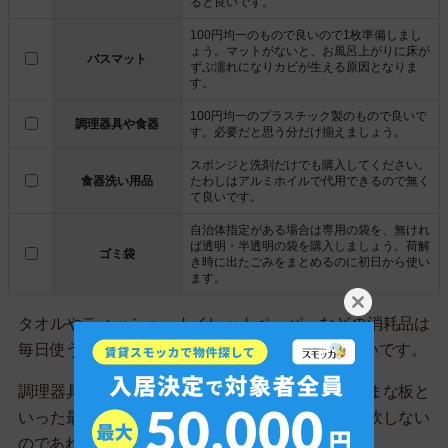
ると良いです。
100円均一のもので良いので1枚準備しまし
ょう。マットがないと、お風呂上がりに床が
バスマット
ずぶ濡れになりカビが生える原因となりま
す。
100円均一のプラスチック製のもので良いで
調理器具や食器
す。必要だと思う分だけ揃えましょう。
スポンジと洗剤だけでも購入してください。
食器洗い用品
たわしはアルミホイルで代用できるので無く
て良いです。
自治体指定がある場合は専用の袋を、無けれ
ば透明・半透明の袋を購入しましょう。荷解
ゴミ袋
き時に出たごみをまとめるのに初日から使い
ます。
タオルやティッシュ・トイレットペーパーなどの消耗品は
毎日使うので、安いお店でまとめて購入すると良いです。
調理器具に関しては、深めのフライパン・包丁・まな板と
いった最低限のものだけまずは揃えましょう。自炊しない
のであれば、他の専門的な調理器具は不要です。