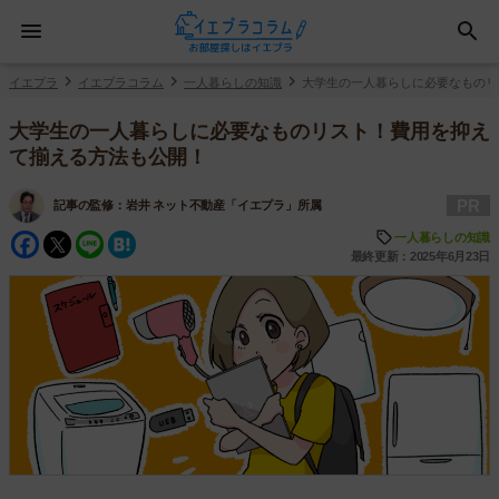
イエプラ
イエプラコラム
一人暮らしの知識
大学生の一人暮らしに必要なものリ
大学生の一人暮らしに必要なものリスト！費用を抑え
て揃える方法も公開！
PR
記事の監修：
岩井 ネット不動産「イエプラ」所属
Facebook
Twitter
Line
Hatena
一人暮らしの知識
最終更新：2025年6月23日