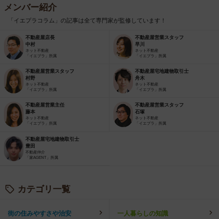
メンバー紹介
「イエプラコラム」の記事は全て専門家が監修しています！
不動産屋店長
不動産屋営業スタッフ
中村
早川
ネット不動産
ネット不動産
「イエプラ」所属
「イエプラ」所属
不動産屋営業スタッフ
不動産屋宅地建物取引士
村野
舟木
ネット不動産
ネット不動産
「イエプラ」所属
「イエプラ」所属
不動産屋営業主任
不動産屋営業スタッフ
藤本
石塚
ネット不動産
ネット不動産
「イエプラ」所属
「イエプラ」所属
不動産屋宅地建物取引士
豊田
不動産仲介
「家AGENT」所属
カテゴリ一覧
街の住みやすさや治安
一人暮らしの知識