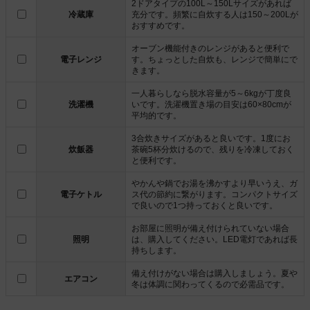
2ドアタイプの100L～150Lサイズがあれば
冷蔵庫
充分です。頻繁に自炊する人は150～200Lが
おすすめです。
オーブン機能付きのレンジがあると便利で
電子レンジ
す。ちょっとした自炊も、レンジで簡単にで
きます。
一人暮らしなら脱水容量が5～6kgが丁度良
洗濯機
いです。洗濯機置き場の目安は60×80cmが
平均的です。
3合炊きサイズがあると良いです。1度にお
炊飯器
茶碗5杯分炊けるので、残りを冷凍しておく
と便利です。
やかんや鍋でお湯を沸かすより早いうえ、ガ
電子ケトル
ス代の節約に繋がります。コンパクトサイズ
で良いので1つ持っておくと良いです。
お部屋に照明が備え付けられていない場合
照明
は、購入してください。LED電灯であれば長
持ちします。
備え付けがない場合は購入しましょう。夏や
エアコン
冬は体調に関わってくるので必需品です。