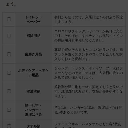
ょう。
トイレット
初日から使うので、入居日近くのお店で調達
ペーパー
しましょう。
コロコロやクイックルワイパーがあれば充分
掃除用品
です。そのほか、キッチン・お風呂・トイレ
の掃除用具も準備してください。
薬局で買いそろえるとコスパが良いです。歯
歯磨き用品
ブラシを置くスタンドやコップも合わせて購
入しておくと便利です。
シャンプー・リンス・ボディソープ・洗顔フ
ボディケア・ヘアケ
ォームなどのアメニティは、入居日に近くの
ア用品
お店で買い揃えましょう。
柔軟剤や漂白剤も一緒に揃えておくと良いで
洗濯洗剤
す。洗濯洗剤のみだと、衣類が傷みやすくな
ります。
物干し竿・
竿は1本、ハンガーは10本、洗濯ばさみは最
ハンガー・
低5本あると良いです。
洗濯ばさみ
フェイスタオル、バスタオルともに各5枚あ
タオル類