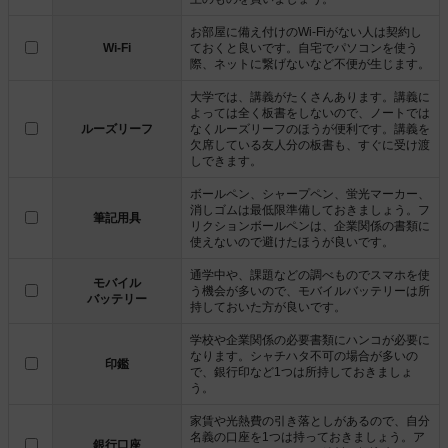
お部屋に備え付けのWi-Fiがない人は契約し
Wi-Fi
ておくと良いです。自宅でパソコンを使う
際、ネットに繋げないなど不便が生じます。
大学では、講義がたくさんあります。講義に
よっては全く板書をしないので、ノートでは
ルーズリーフ
なくルーズリーフのほうが便利です。講義を
欠席している友人分の板書も、すぐに受け渡
しできます。
ボールペン、シャープペン、蛍光マーカー、
消しゴムは最低限準備しておきましょう。フ
筆記用具
リクションボールペンは、企業関係の書類に
使えないので避けたほうが良いです。
通学中や、課題などの調べものでスマホを使
モバイル
う機会が多いので、モバイルバッテリーは所
バッテリー
持しておいた方が良いです。
学校や企業関係の必要書類にハンコが必要に
なります。シャチハタ不可の場合が多いの
印鑑
で、銀行印など1つは所持しておきましょ
う。
家賃や光熱費の引き落としがあるので、自分
名義の口座を1つは持っておきましょう。ア
銀行口座