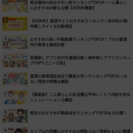
2
東京都内の住みやすい街ランキングTOP10！一人暮らし
におすすめの駅も公開【2026年最新】
3
【2026年】賃貸サイトおすすめランキング！全50社の物
件探しサイトを比較検証
4
おすすめの良い不動産屋ランキングTOP10！プロが賃貸
仲介業者を徹底比較
5
部屋探しアプリ全27社徹底比較！物件探しアプリランキン
グTOP5【ニーズ別】
6
賃貸の家賃保証会社で審査が甘いランキングTOP10！ゆ
るい理由や特徴を解説
7
【最新版】二人暮らしの生活費は平均いくら？内訳や支出
シミュレーションも解説
8
東京のおすすめ不動産会社ランキングTOP10を大公開！
9
カップルの同棲におすすめの間取りは？実例をもとに最適