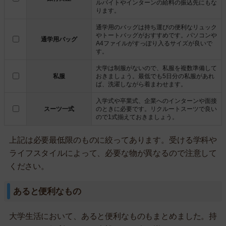
ルバイトやインターンの給料の振込先にもな
ります。
通学用のバッグは持ち運びの便利なリュック
やトートバッグがおすすめです。パソコンや
通学用バッグ
A4ファイルがすっぽり入るサイズが良いで
す。
大学は制服がないので、私服を複数準備して
私服
おきましょう。最低でも5日分の私服があれ
ば、洗濯しながら着まわせます。
入学式や卒業式、企業へのインターンや面接
スーツ一式
のときに必要です。リクルートスーツで良い
ので1式揃えておきましょう。
上記は必要最低限のものに絞ってあります。受ける学科や
ライフスタイルによって、必要な物が異なるので注意して
ください。
あると便利なもの
大学生活において、あると便利なものもまとめました。持