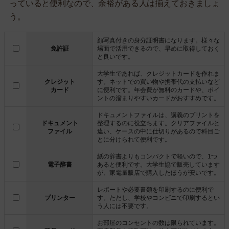
っていると便利なので、余裕がある人は揃えておきましょ
う。
顔写真付きの身分証明書になります。様々な
免許証
場面で活用できるので、早めに取得しておく
と良いです。
大学生であれば、クレジットカードを作れま
クレジット
す。ネットでの買い物や携帯代の支払いなど
カード
に便利です。年会費が無料のカードや、ポイ
ントの溜まりやすいカードがおすすめです。
ドキュメントファイルは、講義のプリントを
ドキュメント
整理するのに役立ちます。クリアファイルと
ファイル
違い、ケースの中に仕切りがあるので科目ご
とに分けられて便利です。
紙の辞書よりもコンパクトで軽いので、1つ
電子辞書
あると便利です。大学生協で販売しています
が、家電量販店で購入したほうが安いです。
レポートや必要書類を印刷するのに便利で
プリンター
す。ただし、学校やコンビニで印刷するとい
う人には不要です。
お部屋のコンセントの数は限られています。