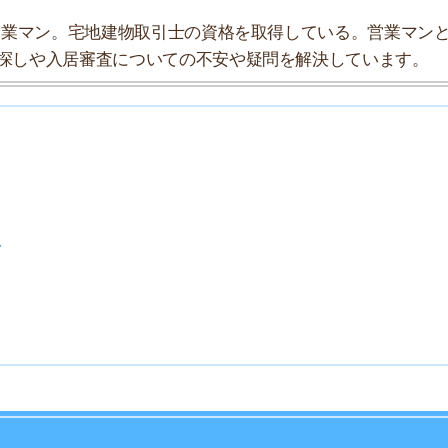
7
8
9
10
駅です。都営三田線の終点「西高島平駅」の隣駅です。