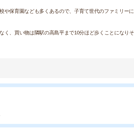
い
や買い物環境など、全ての情報を調べるのが面倒なら不動
モッカ
」がおすすめです。550万件以上の物件を取り扱っ
るので、ぜひ利用してみてください。
産屋に行く必要なし！
無料ダウンロード
キャッシュバック実施中