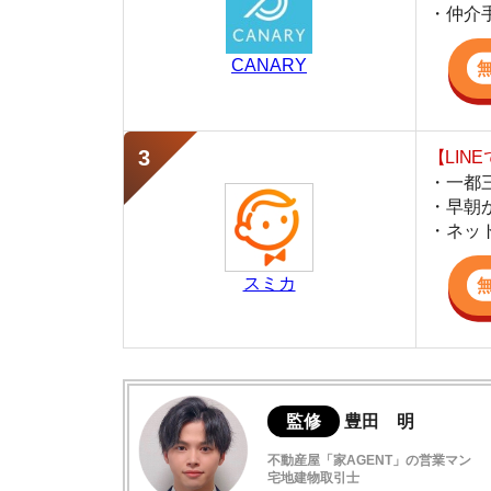
・早朝から深夜
・ネットにない
スミカ
監修
豊田 明
不動産屋「家AGENT」の営業マン
宅地建物取引士
賃貸の仲介会社「家AGENT」の現役の営業マ
ての経験と専門知識を活かして、お部屋探しや
新高島平駅の概要
新高島平の住みやすさデータ
新高島平駅周辺の街並みレビュー
新高島平の口コミ評判(全2件)