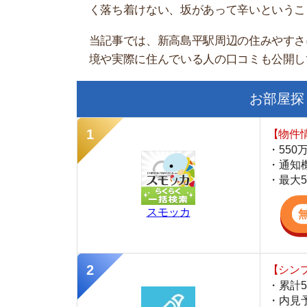
お部屋探しにお
【物件情報を毎
・550万件以
・通知機能で物
・最大5万円の
スモッカ
【シンプルで使
・累計500万
・内見予約が簡
・仲介手数料を
CANARY
【LINEで物件
・一都三県ほぼ