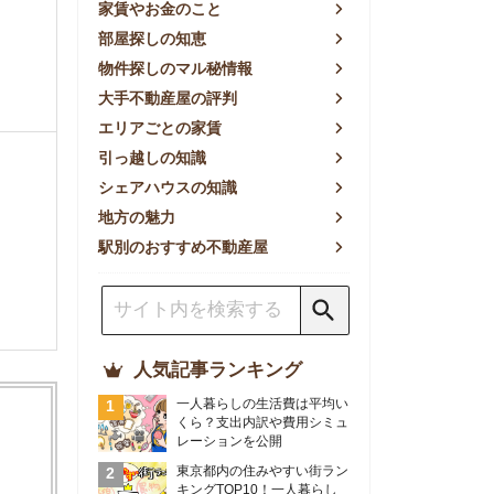
方の魅力
別のおすすめ不動産屋
人気記事ランキング
一人暮らしの生活費は平均い
くら？支出内訳や費用シミュ
レーションを公開
東京都内の住みやすい街ラン
キングTOP10！一人暮らし
におすすめの駅も公開
【2026年最新】
【2026年】賃貸サイトおす
すめランキング！全50社の
物件探しサイトを比較検証
おすすめの良い不動産屋ラン
キングTOP10！プロが賃貸
仲介業者を徹底比較
部屋探しアプリ全27社徹底
比較！物件探しアプリランキ
ングTOP5【ニーズ別】
賃貸の家賃保証会社で審査が