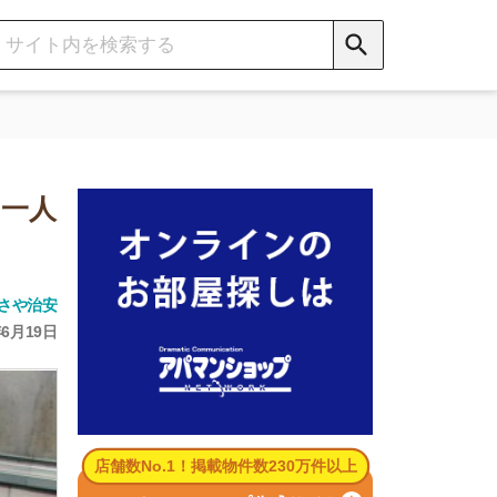
数No.1！掲載物件数230万件以上
パマンショップ公式サイト