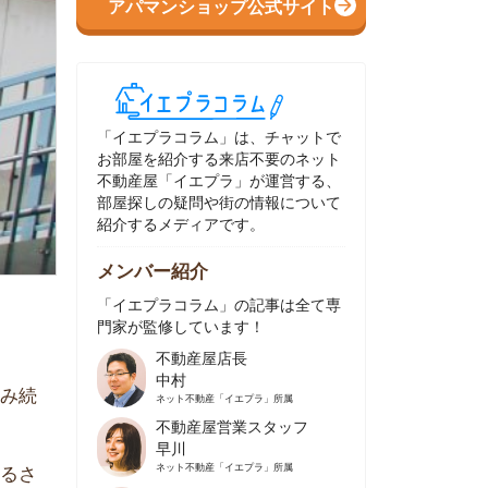
イエプラコラム」は、チャットで
部屋を紹介する来店不要のネット
動産屋「イエプラ」が運営する、
屋探しの疑問や街の情報について
介するメディアです。
ンバー紹介
イエプラコラム」の記事は全て専
家が監修しています！
不動産屋店長
中村
ネット不動産
「イエプラ」所属
不動産屋営業スタッフ
早川
ネット不動産
「イエプラ」所属
不動産屋営業スタッフ
村野
ネット不動産
「イエプラ」所属
不動産屋宅地建物取引士
舟木
ネット不動産
「イエプラ」所属