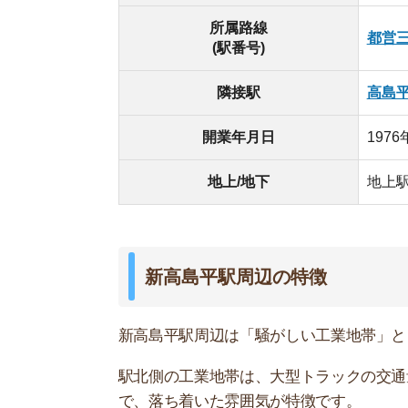
新高島平駅周辺は「騒がしい工業地帯」と「自然
駅北側の工業地帯は、大型トラックの交通量が多
で、落ち着いた雰囲気が特徴です。
赤塚公園と言う大きな公園がある他に、学校や保
てます。
ただ、駅周辺には気軽に行けるスーパーがなく、買
です。
新高島平駅周辺の有名スポット
・荒川
・赤塚公園
・東京都中央卸売市場 板橋市場
・東京都下水道局 新河岸水再生センター