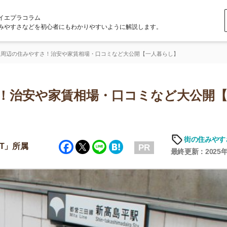
ラム
どを初心者にもわかりやすいように解説します。
やすさ！治安や家賃相場・口コミなど大公開【一人暮らし】
安や家賃相場・口コミなど大公開【一人
街の住みやすさや治安
Facebook
Twitter
Line
Hatena
PR
最終更新：2025年6月19日
店舗
ア