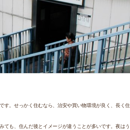
「
お
不
部
紹
メ
「
門
せっかく住むなら、治安や買い物環境が良く、長く住み続
、住んだ後とイメージが違うことが多いです。夜はうるさ
。
て解説しています！治安や家賃相場はもちろん、買い物環
す。ぜひ参考にしてください。