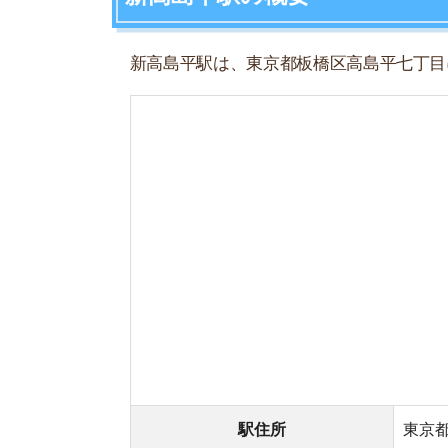
駅住所
東京都板橋区
所属路線
都営三田線
(I 
(駅番号)
隣接駅
高島平
– 新高
開業年月日
1976年5月6日
地上/地下
地上駅
新高島平駅周辺の特徴