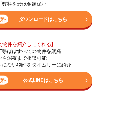
まで相談可能
地
物件をタイムリーに紹介
駅
公式LINEはこちら
1
2
ン。宅地建物取引士の資格を取得している。営業マンとし
3
入居審査についての不安や疑問を解決しています。
4
5
6