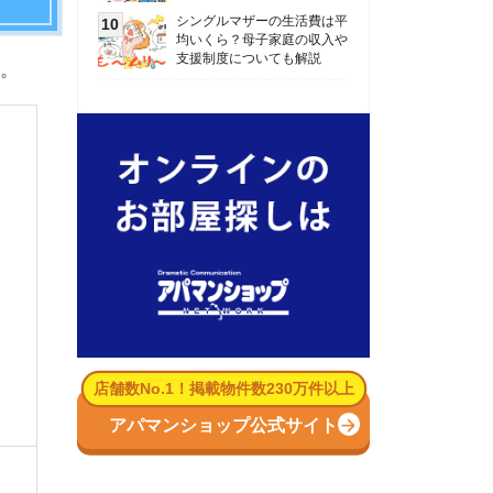
数No.1！掲載物件数230万件以上
パマンショップ公式サイト