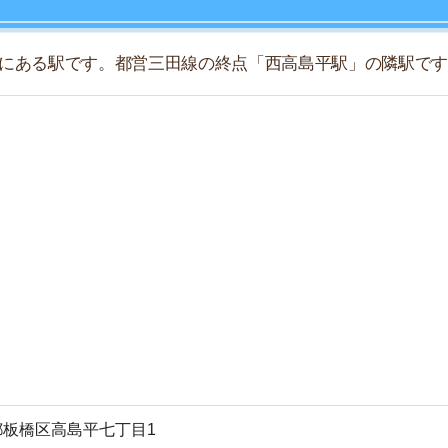
店舗
ア
高島平七丁目1
26)
島平 –
西高島平