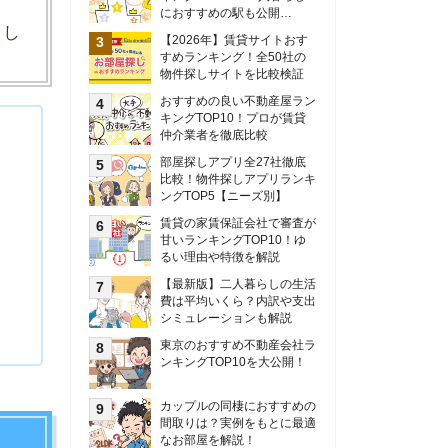
甘いランキングTOP10！ゆ
るい理由や特徴を解説
【最新版】二人暮らしの生活
費は平均いくら？内訳や支出
シミュレーションも解説
東京のおすすめ不動産会社ラ
ンキングTOP10を大公開！
カップルの同棲におすすめの
間取りは？実例をもとに最適
なお部屋を解説！
シングルマザーの生活費は平
均いくら？母子家庭の収入や
支援制度についても解説