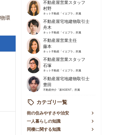
不動産屋営業主任
藤本
ネット不動産
「イエプラ」所属
不動産屋営業スタッフ
石塚
ネット不動産
「イエプラ」所属
不動産屋宅地建物取引士
豊田
不動産仲介
「家AGENT」所属
カテゴリ一覧
の住みやすさや治安
人暮らしの知識
棲に関する知識
賃やお金のこと
屋探しの知恵
件探しのマル秘情報
手不動産屋の評判
リアごとの家賃
っ越しの知識
ェアハウスの知識