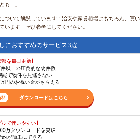
すすめのサービス3選
日更新】
上の圧倒的な物件数
件を見逃さない
お祝い金がもらえる
ダウンロードはこちら
街
いやすい】
一
ダウンロードを突破
同
単にできる
家
最低金額保証
部
ダウンロードはこちら
物
大
エ
を紹介してくれる】
引
すべての物件を網羅
シ