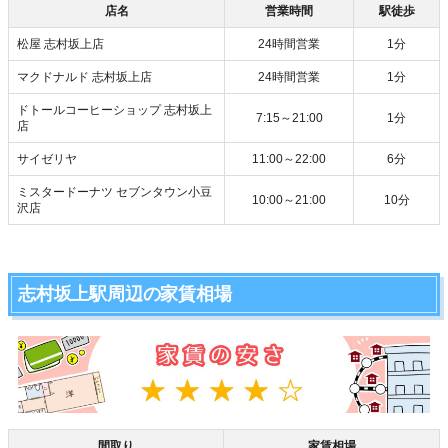
店名
営業時間
駅徒歩
松屋 志村坂上店
24時間営業
1分
マクドナルド 志村坂上店
24時間営業
1分
ドトールコーヒーショップ 志村坂上
7:15～21:00
1分
店
サイゼリヤ
11:00～22:00
6分
ミスタードーナツ セブンタウン小豆
10:00～21:00
10分
沢店
志村坂上駅周辺の家賃相場
間取り
家賃相場