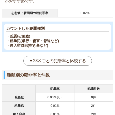
がおすすめです。
志村坂上駅周辺の総犯罪率
0.02%
カウントした犯罪種別
・凶悪犯(強盗)
・粗暴犯(暴行・傷害・脅迫など)
・侵入窃盗犯(空き巣など)
▼23区ごとの犯罪率と比較する
種類別の犯罪率と件数
犯罪率
犯罪件数
凶悪犯
0.00%以下
0件
粗暴犯
0.01%
2件
侵入窃盗
0.01%
2件