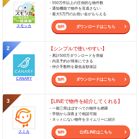
・550万件以上の圧倒的な物件数
・通知機能で物件を見逃さない
・最大5万円のお祝い金がもらえる
スモッカ
ダウンロードはこちら
【シンプルで使いやすい】
・累計500万ダウンロードを突破
・内見予約が簡単にできる
・仲介手数料を最低金額保証
CANARY
ダウンロードはこちら
【LINEで物件を紹介してくれる】
・一都三県ほぼすべての物件を網羅
・早朝から深夜まで相談可能
・ネットにない物件をタイムリーに紹介
スミカ
公式LINEはこちら