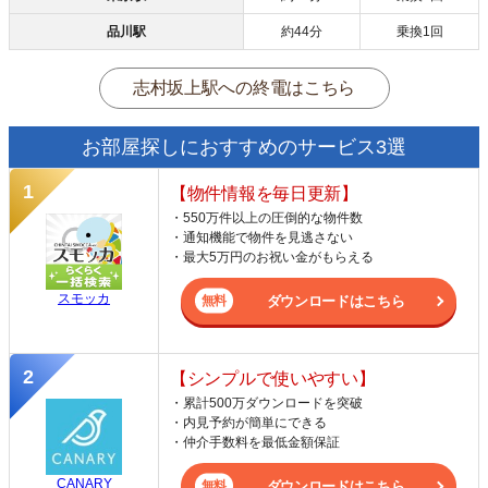
品川駅
約44分
乗換1回
志村坂上駅への終電はこちら
お部屋探しにおすすめのサービス3選
【物件情報を毎日更新】
・550万件以上の圧倒的な物件数
・通知機能で物件を見逃さない
・最大5万円のお祝い金がもらえる
スモッカ
ダウンロードはこちら
【シンプルで使いやすい】
・累計500万ダウンロードを突破
・内見予約が簡単にできる
・仲介手数料を最低金額保証
CANARY
ダウンロードはこちら