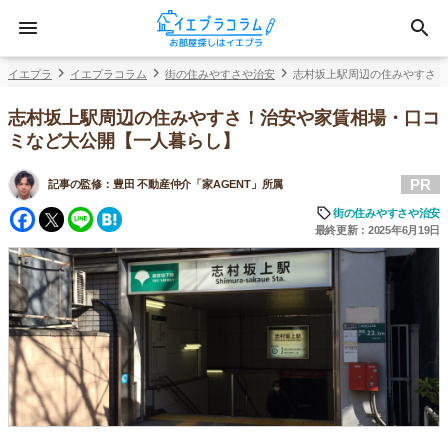
イエプラ
イエプラコラム
街の住みやすさや治安
志村坂上駅周辺の住みやすさ！
志村坂上駅周辺の住みやすさ！治安や家賃相場・口コ
ミなど大公開【一人暮らし】
PR
記事の監修：
豊田 不動産仲介「家AGENT」所属
Facebook
Twitter
Line
Hatena
街の住みやすさや治安
最終更新：2025年6月19日