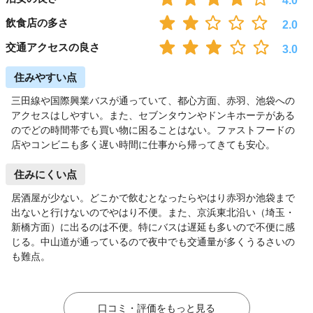
4.0
飲食店の多さ
2.0
交通アクセスの良さ
3.0
住みやすい点
三田線や国際興業バスが通っていて、都心方面、赤羽、池袋への
アクセスはしやすい。また、セブンタウンやドンキホーテがある
のでどの時間帯でも買い物に困ることはない。ファストフードの
店やコンビニも多く遅い時間に仕事から帰ってきても安心。
住みにくい点
居酒屋が少ない。どこかで飲むとなったらやはり赤羽か池袋まで
出ないと行けないのでやはり不便。また、京浜東北沿い（埼玉・
新橋方面）に出るのは不便。特にバスは遅延も多いので不便に感
じる。中山道が通っているので夜中でも交通量が多くうるさいの
も難点。
口コミ・評価をもっと見る