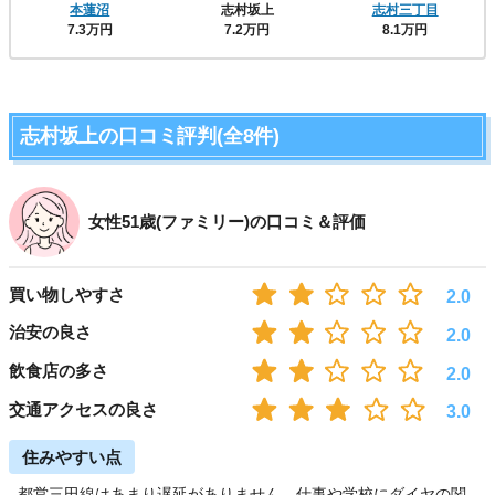
本蓮沼
志村坂上
志村三丁目
7.3万円
7.2万円
8.1万円
志村坂上の口コミ評判(全8件)
女性51歳(ファミリー)の口コミ＆評価
買い物しやすさ
2.0
治安の良さ
2.0
飲食店の多さ
2.0
交通アクセスの良さ
3.0
住みやすい点
都営三田線はあまり遅延がありません。仕事や学校にダイヤの関