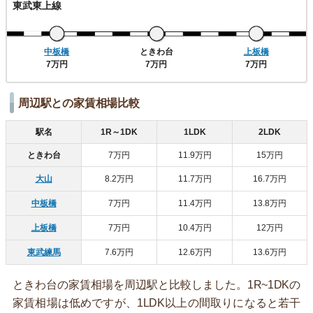
東武東上線
中板橋
ときわ台
上板橋
7万円
7万円
7万円
周辺駅との家賃相場比較
駅名
1R～1DK
1LDK
2LDK
ときわ台
7万円
11.9万円
15万円
大山
8.2万円
11.7万円
16.7万円
中板橋
7万円
11.4万円
13.8万円
上板橋
7万円
10.4万円
12万円
東武練馬
7.6万円
12.6万円
13.6万円
ときわ台の家賃相場を周辺駅と比較しました。1R~1DKの
家賃相場は低めですが、1LDK以上の間取りになると若干