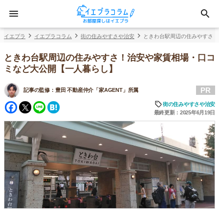
イエプラ
イエプラコラム
街の住みやすさや治安
ときわ台駅周辺の住みやすさ！
ときわ台駅周辺の住みやすさ！治安や家賃相場・口コ
ミなど大公開【一人暮らし】
PR
記事の監修：
豊田 不動産仲介「家AGENT」所属
Facebook
Twitter
Line
Hatena
街の住みやすさや治安
最終更新：2025年6月19日