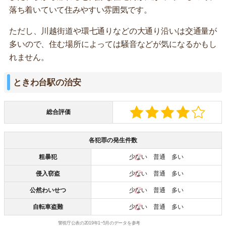
落ち着いていて住みやすい雰囲気です。
ただし、川越街道や環七通りなどの大通り沿いは交通量が
多いので、住む場所によっては騒音などが気になるかもし
れません。
ときわ台駅の治安
総合評価
各犯罪の発生件数
粗暴犯
少ない
普通 多い
侵入窃盗
少ない
普通 多い
公然わいせつ
少ない
普通 多い
自転車盗難
少ない
普通 多い
警視庁公表の2019年1~5月のデータを参考