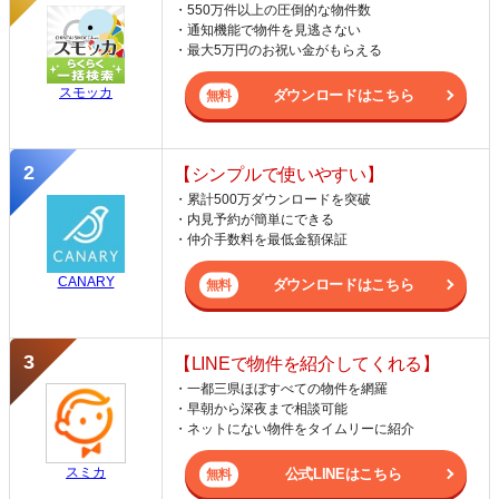
・550万件以上の圧倒的な物件数
・通知機能で物件を見逃さない
・最大5万円のお祝い金がもらえる
スモッカ
ダウンロードはこちら
【シンプルで使いやすい】
・累計500万ダウンロードを突破
・内見予約が簡単にできる
・仲介手数料を最低金額保証
CANARY
ダウンロードはこちら
【LINEで物件を紹介してくれる】
・一都三県ほぼすべての物件を網羅
・早朝から深夜まで相談可能
・ネットにない物件をタイムリーに紹介
スミカ
公式LINEはこちら