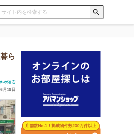
数No.1！掲載物件数230万件以上
パマンショップ公式サイト