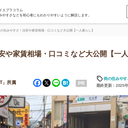
ラム
どを初心者にもわかりやすいように解説します。
さ！治安や家賃相場・口コミなど大公開【一人暮らし】
家賃相場・口コミなど大公開【一人暮ら
街の住みやすさや治安
Facebook
Twitter
Line
Hatena
PR
最終更新：2025年6月19日
店舗
ア