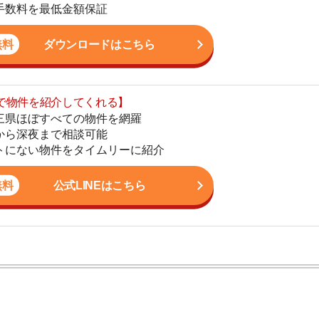
まで相談可能
地
物件をタイムリーに紹介
駅
公式LINEはこちら
1
2
3
ン。宅地建物取引士の資格を取得している。営業マンとし
入居審査についての不安や疑問を解決しています。
4
5
6