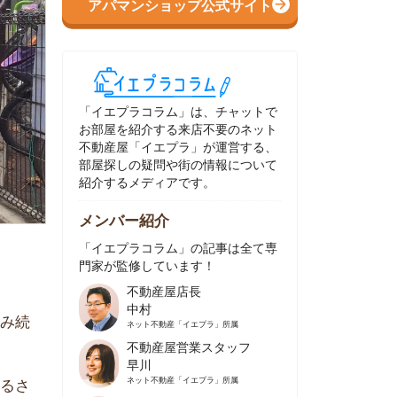
イエプラコラム」は、チャットで
部屋を紹介する来店不要のネット
動産屋「イエプラ」が運営する、
屋探しの疑問や街の情報について
介するメディアです。
ンバー紹介
イエプラコラム」の記事は全て専
家が監修しています！
不動産屋店長
中村
ネット不動産
「イエプラ」所属
不動産屋営業スタッフ
早川
ネット不動産
「イエプラ」所属
不動産屋営業スタッフ
村野
ネット不動産
「イエプラ」所属
不動産屋宅地建物取引士
舟木
ネット不動産
「イエプラ」所属