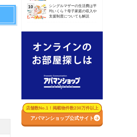
数No.1！掲載物件数230万件以上
パマンショップ公式サイト