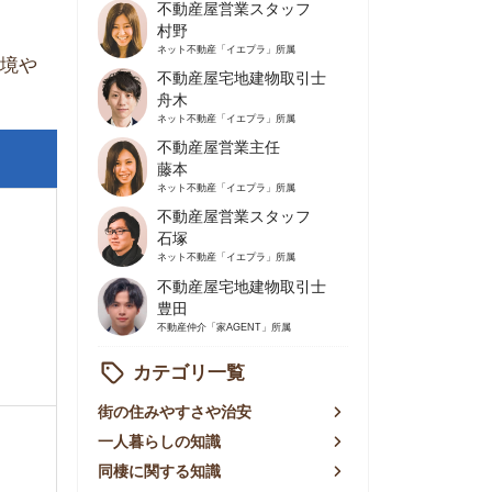
不動産屋営業主任
藤本
ネット不動産
「イエプラ」所属
不動産屋営業スタッフ
石塚
ネット不動産
「イエプラ」所属
不動産屋宅地建物取引士
豊田
不動産仲介
「家AGENT」所属
カテゴリ一覧
の住みやすさや治安
人暮らしの知識
棲に関する知識
賃やお金のこと
屋探しの知恵
件探しのマル秘情報
手不動産屋の評判
リアごとの家賃
っ越しの知識
ェアハウスの知識