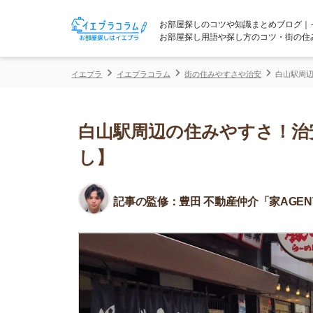
お部屋探しのコツや知識まとめブログ｜イエプラコ
お部屋探し用語や探し方のコツ・街の住みやすさな
イエプラ
イエプラコラム
街の住みやすさや治安
白山駅周辺の住みやす
白山駅周辺の住みやすさ！治安や
し】
記事の監修：
豊田 不動産仲介「家AGENT」所属