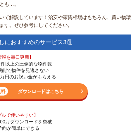
すすめのサービス3選
日更新】
上の圧倒的な物件数
件を見逃さない
お祝い金がもらえる
ダウンロードはこちら
街
いやすい】
一
ダウンロードを突破
同
単にできる
家
最低金額保証
部
ダウンロードはこちら
物
大
エ
を紹介してくれる】
引
すべての物件を網羅
シ