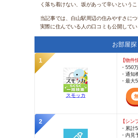
お部屋探しにお
【物件情報を毎
・550万件以
・通知機能で物
・最大5万円の
スモッカ
【シンプルで使
・累計500万
・内見予約が簡
・仲介手数料を
CANARY
【LINEで物件
・一都三県ほぼ