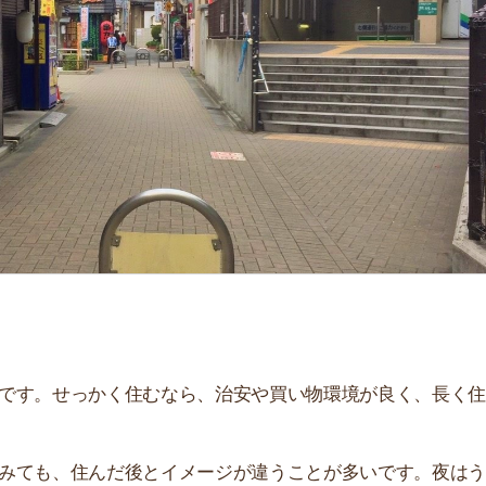
「
お
不
部
紹
メ
「
門
せっかく住むなら、治安や買い物環境が良く、長く住み続
、住んだ後とイメージが違うことが多いです。夜はうるさ
。
説しています！治安や家賃相場はもちろん、買い物環境や
ぜひ参考にしてください。