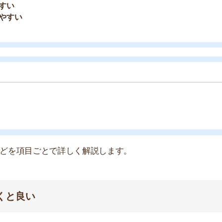
や買い物環境など、全ての情報を調べるのが面倒なら不動
モッカ
」がおすすめです。550万件以上の物件を取り扱っ
るので、ぜひ利用してみてください。
産屋に行く必要なし！
無料ダウンロード
キャッシュバック実施中