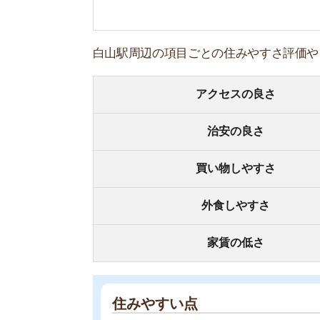
住みやすい点
・都心部から近く主要駅にアクセスしやすい
・買い物環境が一通り揃っていて生活しやすい
・犯罪発生率が低く治安が良い
住みにくい点
・都心部から近いぶん家賃相場が高い
・娯楽施設がほとんどない
・幹線道路が多く喧騒を感じる
2020年の情報をもとに、治安やアクセスなどを
街の住みやすさは不動産屋に聞くと良