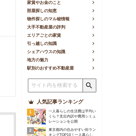
方の魅力
別のおすすめ不動産屋
人気記事ランキング
一人暮らしの生活費は平均い
くら？支出内訳や費用シミュ
レーションを公開
東京都内の住みやすい街ラン
キングTOP10！一人暮らし
におすすめの駅も公開
【2026年最新】
【2026年】賃貸サイトおす
すめランキング！全50社の
物件探しサイトを比較検証
おすすめの良い不動産屋ラン
キングTOP10！プロが賃貸
仲介業者を徹底比較
部屋探しアプリ全27社徹底
比較！物件探しアプリランキ
ングTOP5【ニーズ別】
賃貸の家賃保証会社で審査が