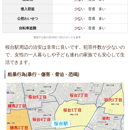
侵入窃盗
少ない
普通 多い
公然わいせつ
少ない
普通 多い
自転車盗難
少ない
普通 多い
警視庁公表の2019年1~5月のデータを参考
桜台駅周辺の治安は非常に良いです。犯罪件数が少ないの
で、女性の一人暮らしや子ども連れの家族でも安心して生
活できます。
粗暴行為(暴行・傷害・脅迫・恐喝)