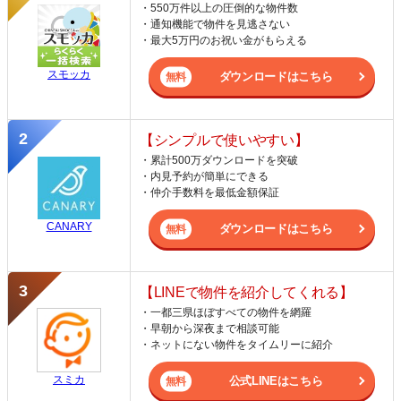
・550万件以上の圧倒的な物件数
・通知機能で物件を見逃さない
・最大5万円のお祝い金がもらえる
スモッカ
ダウンロードはこちら
【シンプルで使いやすい】
・累計500万ダウンロードを突破
・内見予約が簡単にできる
・仲介手数料を最低金額保証
CANARY
ダウンロードはこちら
【LINEで物件を紹介してくれる】
・一都三県ほぼすべての物件を網羅
・早朝から深夜まで相談可能
・ネットにない物件をタイムリーに紹介
スミカ
公式LINEはこちら