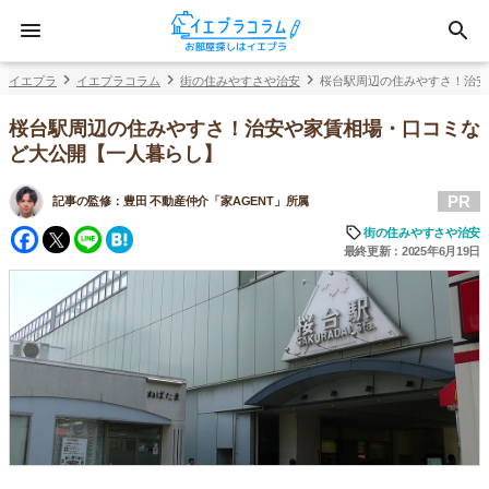
イエプラ
イエプラコラム
街の住みやすさや治安
桜台駅周辺の住みやすさ！治安
桜台駅周辺の住みやすさ！治安や家賃相場・口コミな
ど大公開【一人暮らし】
PR
記事の監修：
豊田 不動産仲介「家AGENT」所属
Facebook
Twitter
Line
Hatena
街の住みやすさや治安
最終更新：2025年6月19日