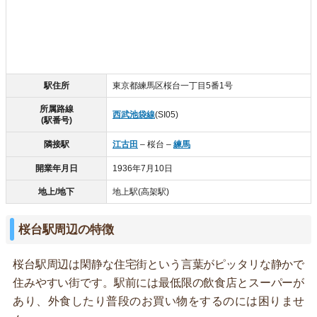
駅住所
東京都練馬区桜台一丁目5番1号
所属路線
西武池袋線
(SI05)
(駅番号)
隣接駅
江古田
– 桜台 –
練馬
開業年月日
1936年7月10日
地上/地下
地上駅(高架駅)
桜台駅周辺の特徴
桜台駅周辺は閑静な住宅街という言葉がピッタリな静かで
住みやすい街です。駅前には最低限の飲食店とスーパーが
あり、外食したり普段のお買い物をするのには困りませ