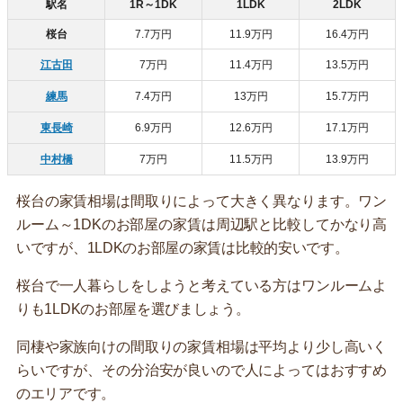
駅名
1R～1DK
1LDK
2LDK
桜台
7.7万円
11.9万円
16.4万円
江古田
7万円
11.4万円
13.5万円
練馬
7.4万円
13万円
15.7万円
東長崎
6.9万円
12.6万円
17.1万円
中村橋
7万円
11.5万円
13.9万円
桜台の家賃相場は間取りによって大きく異なります。ワン
ルーム～1DKのお部屋の家賃は周辺駅と比較してかなり高
いですが、1LDKのお部屋の家賃は比較的安いです。
桜台で一人暮らしをしようと考えている方はワンルームよ
りも1LDKのお部屋を選びましょう。
同棲や家族向けの間取りの家賃相場は平均より少し高いく
らいですが、その分治安が良いので人によってはおすすめ
のエリアです。