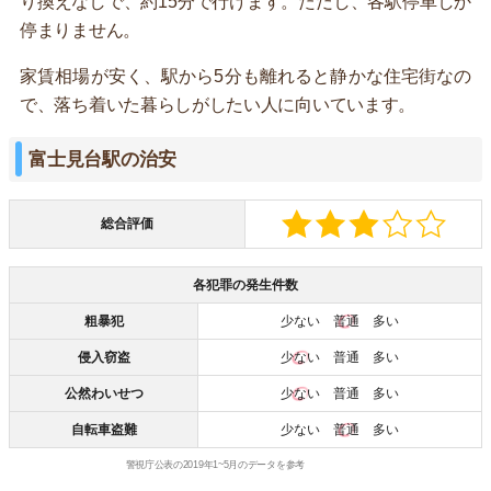
り換えなしで、約15分で行けます。ただし、各駅停車しか
停まりません。
家賃相場が安く、駅から5分も離れると静かな住宅街なの
で、落ち着いた暮らしがしたい人に向いています。
富士見台駅の治安
総合評価
各犯罪の発生件数
粗暴犯
少ない
普通
多い
侵入窃盗
少ない
普通 多い
公然わいせつ
少ない
普通 多い
自転車盗難
少ない
普通
多い
警視庁公表の2019年1~5月のデータを参考