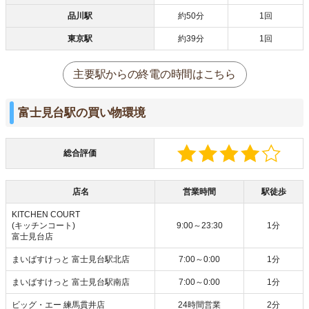
品川駅
約50分
1回
東京駅
約39分
1回
主要駅からの終電の時間はこちら
富士見台駅の買い物環境
総合評価
店名
営業時間
駅徒歩
KITCHEN COURT
(キッチンコート)
9:00～23:30
1分
富士見台店
まいばすけっと 富士見台駅北店
7:00～0:00
1分
まいばすけっと 富士見台駅南店
7:00～0:00
1分
ビッグ・エー 練馬貫井店
24時間営業
2分