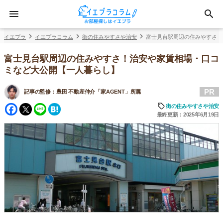
イエプラ
イエプラコラム
街の住みやすさや治安
富士見台駅周辺の住みやすさ！
富士見台駅周辺の住みやすさ！治安や家賃相場・口コ
ミなど大公開【一人暮らし】
PR
記事の監修：
豊田 不動産仲介「家AGENT」所属
Facebook
Twitter
Line
Hatena
街の住みやすさや治安
最終更新：2025年6月19日