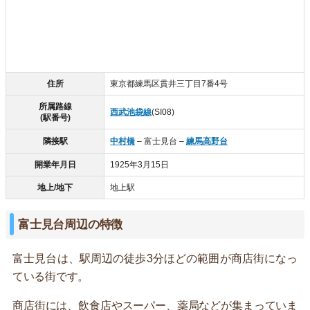
住所
東京都練馬区貫井三丁目7番4号
所属路線
西武池袋線
(SI08)
(駅番号)
隣接駅
中村橋
– 富士見台 –
練馬高野台
開業年月日
1925年3月15日
地上/地下
地上駅
富士見台周辺の特徴
富士見台は、駅周辺の徒歩3分ほどの範囲が商店街になっ
ている街です。
商店街には、飲食店やスーパー、薬局などが集まっていま