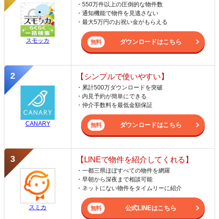
・550万件以上の圧倒的な物件数
・通知機能で物件を見逃さない
・最大5万円のお祝い金がもらえる
スモッカ
ダウンロードはこちら
【シンプルで使いやすい】
・累計500万ダウンロードを突破
・内見予約が簡単にできる
・仲介手数料を最低金額保証
CANARY
ダウンロードはこちら
【LINEで物件を紹介してくれる】
・一都三県ほぼすべての物件を網羅
・早朝から深夜まで相談可能
・ネットにない物件をタイムリーに紹介
スミカ
公式LINEはこちら