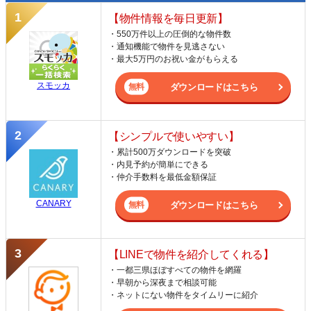
【物件情報を毎日更新】
・550万件以上の圧倒的な物件数
・通知機能で物件を見逃さない
・最大5万円のお祝い金がもらえる
スモッカ
ダウンロードはこちら
【シンプルで使いやすい】
・累計500万ダウンロードを突破
・内見予約が簡単にできる
・仲介手数料を最低金額保証
CANARY
ダウンロードはこちら
【LINEで物件を紹介してくれる】
・一都三県ほぼすべての物件を網羅
・早朝から深夜まで相談可能
・ネットにない物件をタイムリーに紹介