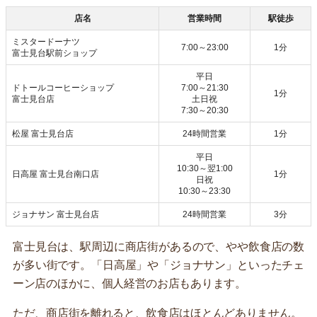
店名
営業時間
駅徒歩
ミスタードーナツ
7:00～23:00
1分
富士見台駅前ショップ
平日
ドトールコーヒーショップ
7:00～21:30
1分
富士見台店
土日祝
7:30～20:30
松屋 富士見台店
24時間営業
1分
平日
10:30～翌1:00
日高屋 富士見台南口店
1分
日祝
10:30～23:30
ジョナサン 富士見台店
24時間営業
3分
富士見台は、駅周辺に商店街があるので、やや飲食店の数
が多い街です。「日高屋」や「ジョナサン」といったチェ
ーン店のほかに、個人経営のお店もあります。
ただ、商店街を離れると、飲食店はほとんどありません。