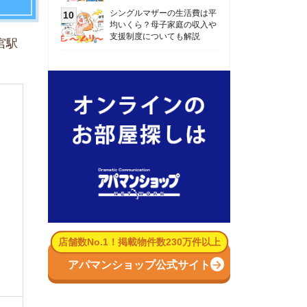
数No.1！掲載物件数230万件以上
パマンショップ公式サイト