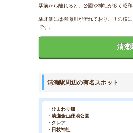
・クレア
・日枝神社
・御嶽神社
・長命寺
お部屋探しにお
【物件情報を毎
・550万件以
・通知機能で物
・最大5万円の
スモッカ
【シンプルで使
・累計500万
・内見予約が簡
・仲介手数料を