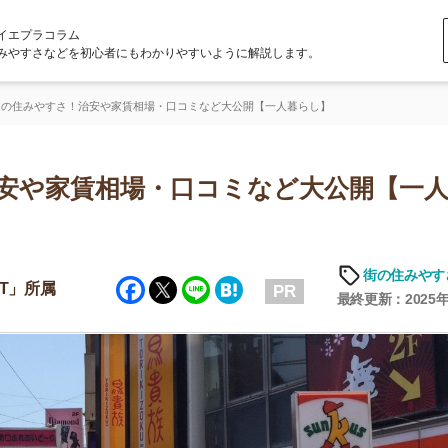
ラム
どを初心者にもわかりやすいように解説します。
さ！治安や家賃相場・口コミなど大公開【一人暮らし】
家賃相場・口コミなど大公開【一人暮ら
街の住みやすさや治安
Facebook
Twitter
Line
Hatena
PR
最終更新：2025年6月19日
店舗
ア