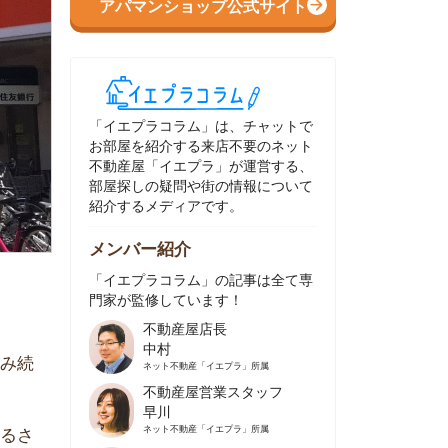
イエプラコラム」は、チャットで
部屋を紹介する来店不要のネット
動産屋「イエプラ」が運営する、
屋探しの疑問や街の情報について
介するメディアです。
ンバー紹介
イエプラコラム」の記事は全て専
家が監修しています！
不動産屋店長
中村
ネット不動産
「イエプラ」所属
不動産屋営業スタッフ
早川
ネット不動産
「イエプラ」所属
不動産屋営業スタッフ
村野
ネット不動産
「イエプラ」所属
不動産屋宅地建物取引士
舟木
ネット不動産
「イエプラ」所属