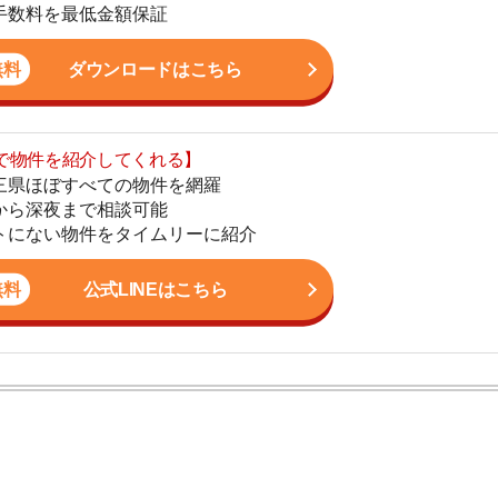
まで相談可能
地
物件をタイムリーに紹介
駅
公式LINEはこちら
1
2
ン。宅地建物取引士の資格を取得している。営業マンとし
3
入居審査についての不安や疑問を解決しています。
4
5
6