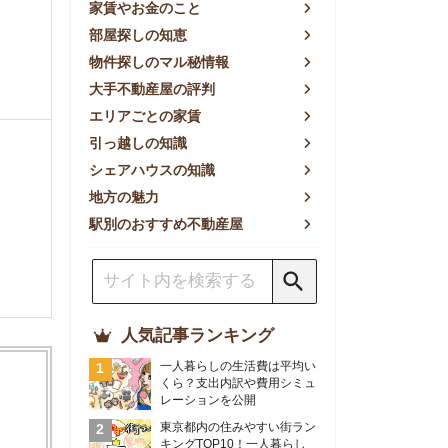
方の魅力
別のおすすめ不動産屋
人気記事ランキング
一人暮らしの生活費は平均い
くら？支出内訳や費用シミュ
レーションを公開
東京都内の住みやすい街ラン
キングTOP10！一人暮らし
におすすめの駅も公開
【2026年最新】
【2026年】賃貸サイトおす
すめランキング！全50社の
物件探しサイトを比較検証
おすすめの良い不動産屋ラン
キングTOP10！プロが賃貸
仲介業者を徹底比較
部屋探しアプリ全27社徹底
比較！物件探しアプリランキ
ングTOP5【ニーズ別】
賃貸の家賃保証会社で審査が