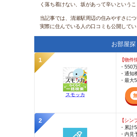
お部屋探しにお
【物件情報を毎
・550万件以
・通知機能で物
・最大5万円の
スモッカ
【シンプルで使
・累計500万
・内見予約が簡
・仲介手数料を
CANARY
【LINEで物件
・一都三県ほぼ