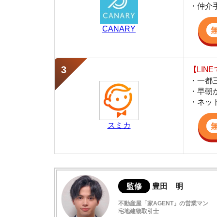
・早朝から深夜
・ネットにない
スミカ
監修
豊田 明
不動産屋「家AGENT」の営業マン
宅地建物取引士
賃貸の仲介会社「家AGENT」の現役の営業マ
ての経験と専門知識を活かして、お部屋探しや
清瀬駅の概要
清瀬の住みやすさデータ
清瀬駅周辺の街並みレビュー
清瀬の口コミ評判(全10件)