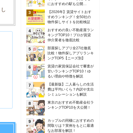
甘いランキングTOP10！ゆ
るい理由や特徴を解説
【最新版】二人暮らしの生活
費は平均いくら？内訳や支出
シミュレーションも解説
東京のおすすめ不動産会社ラ
ンキングTOP10を大公開！
カップルの同棲におすすめの
間取りは？実例をもとに最適
なお部屋を解説！
シングルマザーの生活費は平
均いくら？母子家庭の収入や
支援制度についても解説