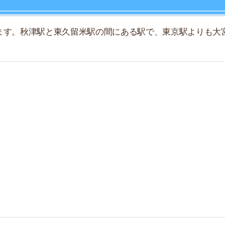
店舗
ア
町一丁目2-4
15)
瀬 –
秋津
日