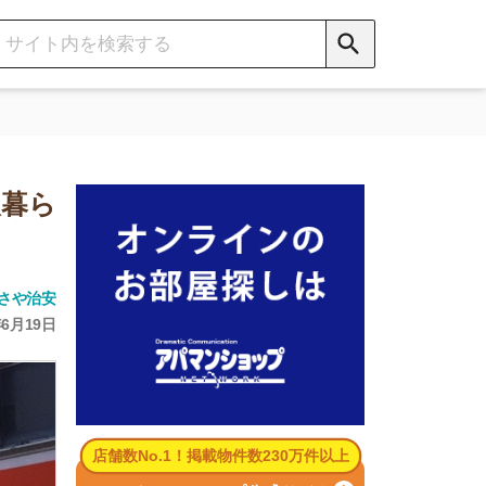
数No.1！掲載物件数230万件以上
パマンショップ公式サイト