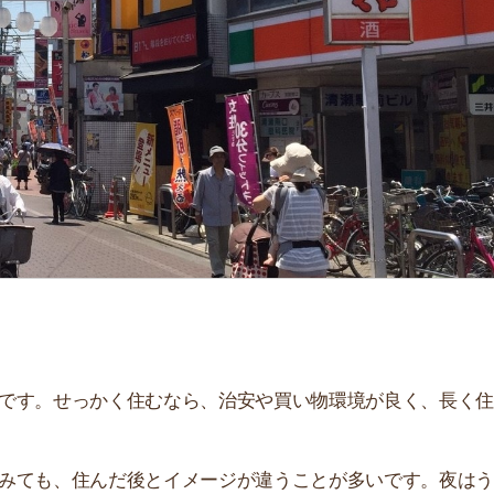
「
お
不
部
紹
メ
「
門
せっかく住むなら、治安や買い物環境が良く、長く住み続
、住んだ後とイメージが違うことが多いです。夜はうるさ
。
説しています！治安や家賃相場はもちろん、買い物環境や
ぜひ参考にしてください。