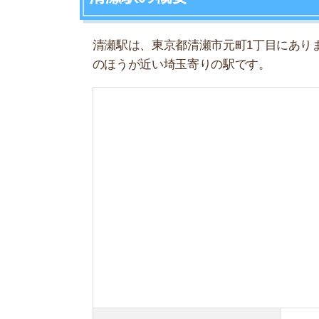
駅住所
東京都清瀬市元
所属路線
西武池袋線
(SI
(駅番号)
隣接駅
東久留米
– 清
開業年月日
1924年6月11
地上/地下
地上駅
清瀬駅周辺の特徴