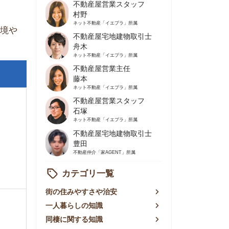
不動産屋営業主任
藤本
ネット不動産
「イエプラ」所属
不動産屋営業スタッフ
石塚
ネット不動産
「イエプラ」所属
不動産屋宅地建物取引士
豊田
不動産仲介
「家AGENT」所属
カテゴリ一覧
の住みやすさや治安
人暮らしの知識
棲に関する知識
賃やお金のこと
屋探しの知恵
件探しのマル秘情報
手不動産屋の評判
リアごとの家賃
っ越しの知識
ェアハウスの知識