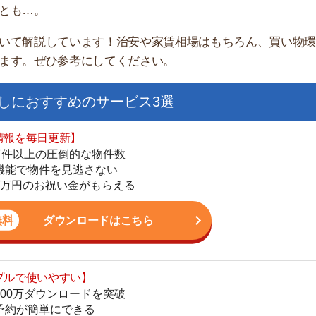
すすめのサービス3選
日更新】
上の圧倒的な物件数
件を見逃さない
お祝い金がもらえる
ダウンロードはこちら
街
いやすい】
一
ダウンロードを突破
同
単にできる
家
最低金額保証
部
ダウンロードはこちら
物
大
エ
を紹介してくれる】
引
すべての物件を網羅
シ